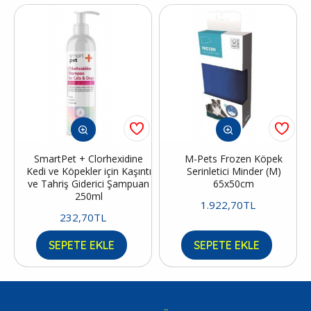
SmartPet + Clorhexidine
M-Pets Frozen Köpek
Kedi ve Köpekler için Kaşıntı
Serinletici Minder (M)
ve Tahriş Giderici Şampuan
65x50cm
250ml
1.922,70TL
232,70TL
SEPETE EKLE
SEPETE EKLE