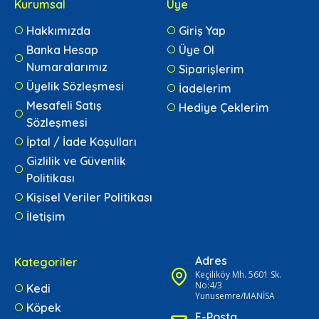
Kurumsal
Üye
Hakkımızda
Giriş Yap
Banka Hesap
Üye Ol
Numaralarımız
Siparişlerim
Üyelik Sözleşmesi
İadelerim
Mesafeli Satış
Hediye Çeklerim
Sözleşmesi
İptal / İade Koşulları
Gizlilik ve Güvenlik
Politikası
Kişisel Veriler Politikası
İletişim
Adres
Kategoriler
Keçiliköy Mh. 5601 Sk.
No:4/3
Kedi
Yunusemre/MANİSA
Köpek
E-Posta