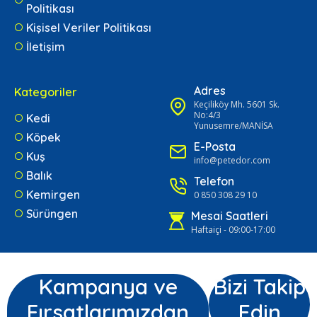
Politikası
Kişisel Veriler Politikası
İletişim
Adres
Kategoriler
Keçiliköy Mh. 5601 Sk.
No:4/3
Kedi
Yunusemre/MANİSA
Köpek
E-Posta
Kuş
info@petedor.com
Balık
Telefon
Kemirgen
0 850 308 29 10
Sürüngen
Mesai Saatleri
Haftaiçi - 09:00-17:00
Kampanya ve
Bizi Takip
Fırsatlarımızdan
Edin