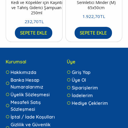
Kedi ve Köpekler için Kaşıntı
Serinletici Minder (M)
ve Tahriş Giderici Şampuan
65x50cm
250ml
1.922,70TL
232,70TL
SEPETE EKLE
SEPETE EKLE
Kurumsal
Üye
Hakkımızda
Giriş Yap
Banka Hesap
Üye Ol
Numaralarımız
Siparişlerim
Üyelik Sözleşmesi
İadelerim
Mesafeli Satış
Hediye Çeklerim
Sözleşmesi
İptal / İade Koşulları
Gizlilik ve Güvenlik