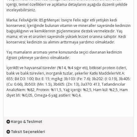
içeriği, temel özellikleri ve açıklama detaylarını aşağıda düzenli şekilde
inceleyebilirsiniz.
Marka: FelixAğırlık: 85grMenşei: İsviçre Felix sığır etli yetişkin kedi
konservesi; İçeriğinde bulunan vitamin ve mineraller sayesinde kedinizin
bağışıklığının ve kemiklerinin güçlenmesine destek vermektedir. Yaş
mama; et ve et ürünleri sayesinde yüksek lezzet oranına sahiptir. Kedi
konservesi; kedinizin su alımını arttırmaya yardımcı olmaktadır.
Yaş mamaların aroması yeme konusunda seçici davranan kedinizin
ilgisini çekmeye yardımcı olmaktadır.
İçerikEt ve hayvansal türevler (%14, %4 sığır eti), bitkisel protein özleri,
balık ve balık türevleri, inorganik tuzlar, şekerler Katkı MaddeleriVit A:
655; Bit D3: 100; Βιτ E: 15; mg/kg: 3b103: (Fe: 7.6); 3b202: (I: 0.19), 3b405:
(Cu: 0.66), 3b503: (Mn: 1.5), 3b605: (Zn: 13), 3a370: 413, Tatlandırıcılar
AnalizNem: %82, Protein: %11,5, Yağ içeriği: %2,5, Ham kül: %2,5, Ham
diyet lifi: %0,05, Omega-6 yağ asitleri: %0,4.
Kargo & Teslimat
Taksit Seçenekleri