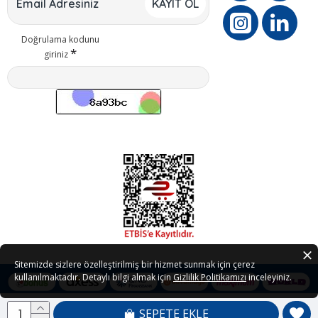
KAYIT OL
Doğrulama kodunu
giriniz
Sitemizde sizlere özelleştirilmiş bir hizmet sunmak için çerez
kullanılmaktadır. Detaylı bilgi almak için
Gizlilik Politikamızı
inceleyiniz.
SEPETE EKLE