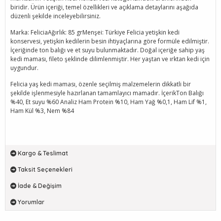
biridir. Ürün içeriği, temel özellikleri ve açıklama detaylarını aşağıda
düzenli şekilde inceleyebilirsiniz.
Marka: FeliciaAğırlık: 85 grMenşei: Türkiye Felicia yetişkin kedi
konservesi, yetişkin kedilerin besin ihtiyaçlarına göre formüle edilmiştir.
İçeriğinde ton balığı ve et suyu bulunmaktadır. Doğal içeriğe sahip yaş
kedi maması, fileto şeklinde dilimlenmiştir. Her yaştan ve ırktan kedi için
uygundur.
Felicia yaş kedi maması, özenle seçilmiş malzemelerin dikkatli bir
şekilde işlenmesiyle hazırlanan tamamlayıcı mamadır. İçerikTon Balığı
%40, Et suyu %60 Analiz Ham Protein %10, Ham Yağ %0,1, Ham Lif %1,
Ham Kül %3, Nem %84
Kargo & Teslimat
Taksit Seçenekleri
İade & Değişim
Yorumlar