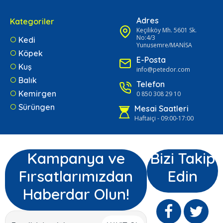
Adres
Kategoriler
Keçiliköy Mh. 5601 Sk.
No:4/3
Kedi
Yunusemre/MANİSA
Köpek
E-Posta
Kuş
info@petedor.com
Balık
Telefon
Kemirgen
0 850 308 29 10
Sürüngen
Mesai Saatleri
Haftaiçi - 09:00-17:00
Kampanya ve
Bizi Takip
Fırsatlarımızdan
Edin
Haberdar Olun!