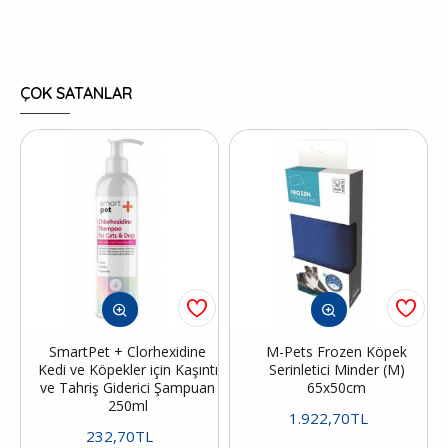
ÇOK SATANLAR
SmartPet + Clorhexidine
M-Pets Frozen Köpek
Kedi ve Köpekler için Kaşıntı
Serinletici Minder (M)
ve Tahriş Giderici Şampuan
65x50cm
250ml
1.922,70TL
232,70TL