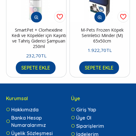
SmartPet + Clorhexidine
M-Pets Frozen Köpek
Kedi ve Köpekler için Kaşıntı
Serinletici Minder (M)
ve Tahriş Giderici Şampuan
65x50cm
250ml
1.922,70TL
232,70TL
SEPETE EKLE
SEPETE EKLE
Kurumsal
Üye
Hakkımızda
Giriş Yap
Banka Hesap
Üye Ol
Numaralarımız
Siparişlerim
Üyelik Sözleşmesi
İadelerim