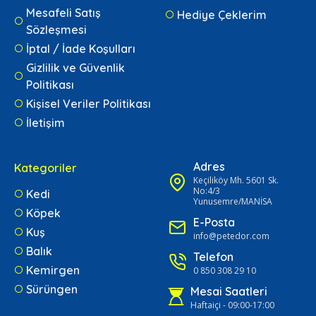
Mesafeli Satış
Hediye Çeklerim
Sözleşmesi
İptal / İade Koşulları
Gizlilik ve Güvenlik
Politikası
Kişisel Veriler Politikası
İletişim
Adres
Kategoriler
Keçiliköy Mh. 5601 Sk.
No:4/3
Kedi
Yunusemre/MANİSA
Köpek
E-Posta
Kuş
info@petedor.com
Balık
Telefon
Kemirgen
0 850 308 29 10
Sürüngen
Mesai Saatleri
Haftaiçi - 09:00-17:00