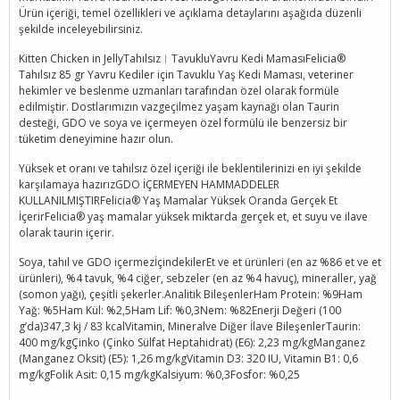
Ürün içeriği, temel özellikleri ve açıklama detaylarını aşağıda düzenli
şekilde inceleyebilirsiniz.
Kitten Chicken in JellyTahılsız︱TavukluYavru Kedi MamasıFelicia®
Tahılsız 85 gr Yavru Kediler için Tavuklu Yaş Kedi Maması, veteriner
hekimler ve beslenme uzmanları tarafından özel olarak formüle
edilmiştir. Dostlarımızın vazgeçilmez yaşam kaynağı olan Taurin
desteği, GDO ve soya ve içermeyen özel formülü ile benzersiz bir
tüketim deneyimine hazır olun.
Yüksek et oranı ve tahılsız özel içeriği ile beklentilerinizi en iyi şekilde
karşılamaya hazırızGDO İÇERMEYEN HAMMADDELER
KULLANILMIŞTIRFelicia® Yaş Mamalar Yüksek Oranda Gerçek Et
İçerirFelicia® yaş mamalar yüksek miktarda gerçek et, et suyu ve ilave
olarak taurin içerir.
Soya, tahıl ve GDO içermezİçindekilerEt ve et ürünleri (en az %86 et ve et
ürünleri), %4 tavuk, %4 ciğer, sebzeler (en az %4 havuç), mineraller, yağ
(somon yağı), çeşitli şekerler.Analitik BileşenlerHam Protein: %9Ham
Yağ: %5Ham Kül: %2,5Ham Lif: %0,3Nem: %82Enerji Değeri (100
g’da)347,3 kj / 83 kcalVitamin, Mineralve Diğer İlave BileşenlerTaurin:
400 mg/kgÇinko (Çinko Sülfat Heptahidrat) (E6): 2,23 mg/kgManganez
(Manganez Oksit) (E5): 1,26 mg/kgVitamin D3: 320 IU, Vitamin B1: 0,6
mg/kgFolik Asit: 0,15 mg/kgKalsiyum: %0,3Fosfor: %0,25