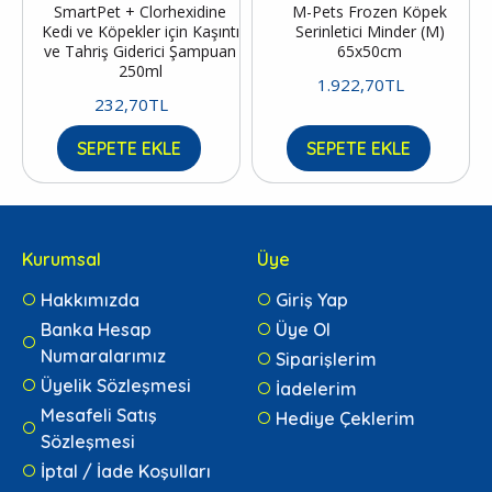
SmartPet + Clorhexidine
M-Pets Frozen Köpek
Kedi ve Köpekler için Kaşıntı
Serinletici Minder (M)
ve Tahriş Giderici Şampuan
65x50cm
250ml
1.922,70TL
232,70TL
SEPETE EKLE
SEPETE EKLE
Kurumsal
Üye
Hakkımızda
Giriş Yap
Banka Hesap
Üye Ol
Numaralarımız
Siparişlerim
Üyelik Sözleşmesi
İadelerim
Mesafeli Satış
Hediye Çeklerim
Sözleşmesi
İptal / İade Koşulları