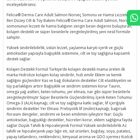
inceleyebilirsiniz.
Felicia® Derma Care Adult Salmon Norveç Somonu ve Hamsi Lezzetiyle
İleri Düzey Cilt & Tüy Bakımı Felicia® Derma Care Adult Salmon, Norveç
somonunun lezzeti ile hamsi balığının zengin besin değerini buluşturan,
kolajen destekli ve süper besinlerle zenginleştirilmiş yeni nesil formüle
sahiptir.
Yüksek sindirilebilirlik, üstün lezzet, yaşlanma karşıtı içerik ve güçlü
antioksidan yapısıyla bağışıklık sistemine, cilt ve tüy sağlığına kapsamlı
destek sağlar.
Kolajen Destekli Formül Türkiye’de kolajen destekli mama üreten ilk
marka Hidrolize kolajen kolay sindirilir, hızlı emilir Eklem ve kemik
sağlığını güçlendirir Kas ve bağ dokularını destekler Cilt elastikiyetini ve
tüy parlaklığını artırır Bağışıklık ve sindirim sistemini korur Taurin,
omega yağ asitleri, keten tohumu, yer elması, nar gibi süper besinlerle
zenginleştirilmiştir Süper Besinlerle Güçlendirilmiş İçerik Keten Tohumu:
Omega-3 (ALA) kaynağı, cilt ve tüy sağlığına katkı sağlar, lif içeriğiyle
sindirimi destekler Yer Elması: Prebiyotik lif (inülin) kaynağı, bağırsak
florasını dengeler, sindirimi ve besin emilimini iyileştirir Nar: Güçlü
antioksidan, bağışıklığı destekler, hücreleri korur, eklem sağlığına fayda
sağlar Düşük Tahıllı & Hipoalerjenik Formül Yüksek sindirilebilirlik Az
tahıllı ve hipoalerjenik yapı Sığır eti, süt ürünleri, buğday, soya, patates,
yapay tatlandırıcı, renklendirici, kimyasal aroma ve GDO içermez Kızılcık