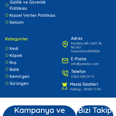
Gizlilik ve Güvenlik
Politikası
Kişisel Veriler Politikası
İletişim
Adres
Kategoriler
Keçiliköy Mh. 5601 Sk.
No:4/3
Kedi
Yunusemre/MANİSA
Köpek
E-Posta
Kuş
info@petedor.com
Balık
Telefon
Kemirgen
0 850 308 29 10
Sürüngen
Mesai Saatleri
Haftaiçi - 09:00-17:00
Kampanya ve
Bizi Takip