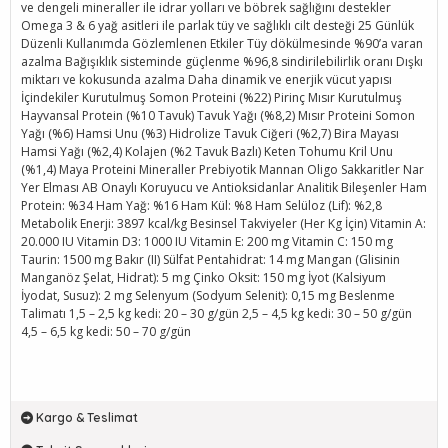
ve dengeli mineraller ile idrar yolları ve böbrek sağlığını destekler
Omega 3 & 6 yağ asitleri ile parlak tüy ve sağlıklı cilt desteği 25 Günlük
Düzenli Kullanımda Gözlemlenen Etkiler Tüy dökülmesinde %90’a varan
azalma Bağışıklık sisteminde güçlenme %96,8 sindirilebilirlik oranı Dışkı
miktarı ve kokusunda azalma Daha dinamik ve enerjik vücut yapısı
İçindekiler Kurutulmuş Somon Proteini (%22) Pirinç Mısır Kurutulmuş
Hayvansal Protein (%10 Tavuk) Tavuk Yağı (%8,2) Mısır Proteini Somon
Yağı (%6) Hamsi Unu (%3) Hidrolize Tavuk Ciğeri (%2,7) Bira Mayası
Hamsi Yağı (%2,4) Kolajen (%2 Tavuk Bazlı) Keten Tohumu Kril Unu
(%1,4) Maya Proteini Mineraller Prebiyotik Mannan Oligo Sakkaritler Nar
Yer Elması AB Onaylı Koruyucu ve Antioksidanlar Analitik Bileşenler Ham
Protein: %34 Ham Yağ: %16 Ham Kül: %8 Ham Selüloz (Lif): %2,8
Metabolik Enerji: 3897 kcal/kg Besinsel Takviyeler (Her Kg İçin) Vitamin A:
20.000 IU Vitamin D3: 1000 IU Vitamin E: 200 mg Vitamin C: 150 mg
Taurin: 1500 mg Bakır (II) Sülfat Pentahidrat: 14 mg Mangan (Glisinin
Manganöz Şelat, Hidrat): 5 mg Çinko Oksit: 150 mg İyot (Kalsiyum
İyodat, Susuz): 2 mg Selenyum (Sodyum Selenit): 0,15 mg Beslenme
Talimatı 1,5 – 2,5 kg kedi: 20 – 30 g/gün 2,5 – 4,5 kg kedi: 30 – 50 g/gün
4,5 – 6,5 kg kedi: 50 – 70 g/gün
Kargo & Teslimat