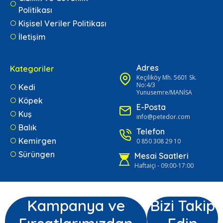
Politikası
Kişisel Veriler Politikası
İletişim
Adres
Kategoriler
Keçiliköy Mh. 5601 Sk.
No:4/3
Kedi
Yunusemre/MANİSA
Köpek
E-Posta
Kuş
info@petedor.com
Balık
Telefon
Kemirgen
0 850 308 29 10
Sürüngen
Mesai Saatleri
Haftaiçi - 09:00-17:00
Kampanya ve
Bizi Takip