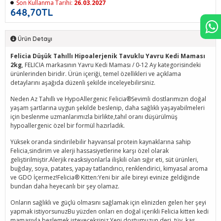
Son Kullanma Tarihi:
26.03.2027
648,70TL
Ürün Detayı
Felicia Düşük Tahıllı Hipoalerjenik Tavuklu Yavru Kedi Maması
2kg
, FELICIA markasının Yavru Kedi Maması / 0-12 Ay kategorisindeki
ürünlerinden biridir. Ürün içeriği, temel özellikleri ve açıklama
detaylarını aşağıda düzenli şekilde inceleyebilirsiniz.
Neden Az Tahıllı ve HypoAllergenic Felicia®Sevimli dostlarımızın doğal
yaşam şartlarına uygun şekilde beslenip, daha sağlıklı yaşayabilmeleri
için beslenme uzmanlarımızla birlikte,tahıl oranı düşürülmüş
hypoallergenic özel bir formül hazırladık.
Yüksek oranda sindirilebilir hayvansal protein kaynaklarına sahip
Felicia,sindirim ve alerji hassasiyetlerine karşı özel olarak
geliştirilmiştir.Alerjik reasksiyonlarla ilişkili olan sığır eti, süt ürünleri,
buğday, soya, patates, yapay tatlandırıcı, renklendirici, kimyasal aroma
ve GDO İçermez!Felicia® Kitten:Yeni bir aile bireyi evinize geldiğinde
bundan daha heyecanlı bir şey olamaz.
Onların sağlıklı ve güçlü olmasını sağlamak için elinizden gelen her şeyi
yapmak istiyorsunuzBu yüzden onları en doğal içerikli Felicia kitten kedi
mamasıyla beslemek isteyeceksiniz.Yeni dostumuzun deri, tüy, kas,