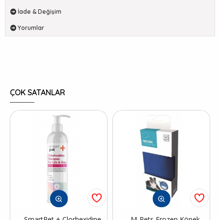
İade & Değişim
Yorumlar
ÇOK SATANLAR
SmartPet + Clorhexidine
M-Pets Frozen Köpek