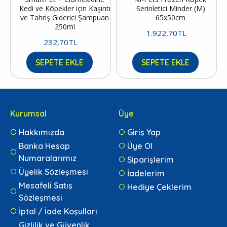
Kedi ve Köpekler için Kaşıntı
Serinletici Minder (M)
ve Tahriş Giderici Şampuan
65x50cm
250ml
1.922,70TL
232,70TL
SEPETE EKLE
SEPETE EKLE
Kurumsal
Üye
Hakkımızda
Giriş Yap
Banka Hesap
Üye Ol
Numaralarımız
Siparişlerim
Üyelik Sözleşmesi
İadelerim
Mesafeli Satış
Hediye Çeklerim
Sözleşmesi
İptal / İade Koşulları
Gizlilik ve Güvenlik