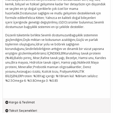
kemik, bilişsel ve fiziksel gelişimine kadar her detayıSizin için düşündük
ve seçilen en iyi doğal içeriklerle çok özel bir mama
hazırladık.Dostunuzun sağlığını ve mutlu gelişimini desteklemek için
formüle edilenFelicia Kitten; Yalnızca en kaliteli doğal bileşenleri
içerir.İçeriğinde genetiği değiştirilmiş (GDO) ürünler bulunmaz.Sevimli
dostumuzun bağışıklık sistemini en iyi şekilde destekler.
Düzenli tüketimle birlikte:Sevimli dostumuzunBağışıklık sisteminin
güçlendiğini,Dışkı miktarı ve kokusunun azaldığını,Güçlü ve parlak
tüylerinin oluştuğunu,İdrar yolu ve böbrek sağlığının
korunduğunu,Sindirilebilirliğinin arttığını ve dinamik bir vücut yapısına
eriştiğini gözlemleyebilirsiniz.İÇİNDEKİLERKurutulmuş tavuk proteini
(%46),Baldo pirinç, Mısır,Rafine tavuk yağı, Bezelye, Hamsi unu, Karides
unu,Bira mayası, Hidrolize tavuk ciğeri, Hamsi yağı,Nükleotit Maya
proteini, Mineraller,Prebiotik mannan oligosakkaritler, Deniz
yosunu,Avizeağacı özütü, Kızılcık tozu, PisilyumANALİTİK
BİLEŞENLERProtein: %38Yağ içeriği: %18Ham kül: %8Ham selüloz:
%2.5Omega-6: %3.8Omega-3: %0.85
Kargo & Teslimat
Taksit Seçenekleri