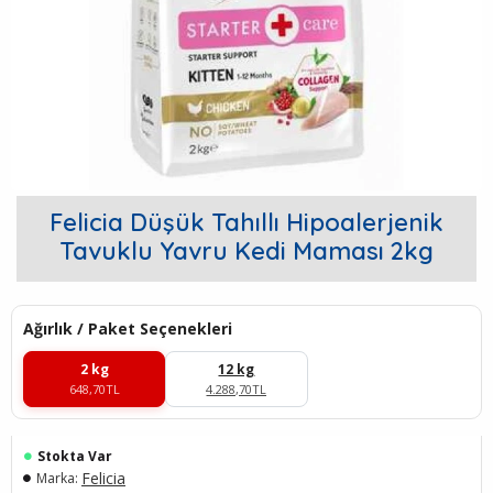
Felicia Düşük Tahıllı Hipoalerjenik
Tavuklu Yavru Kedi Maması 2kg
Ağırlık / Paket Seçenekleri
2 kg
12 kg
648,70TL
4.288,70TL
Stokta Var
Felicia
Marka: