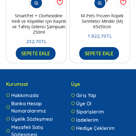
SmartPet + Clorhexidine
M-Pets Frozen Köpek
Kedi ve Köpekler için Kaşıntı
Serinletici Minder (M)
ve Tahriş Giderici Şampuan
65x50cm
250ml
1.922,70TL
232,70TL
SEPETE EKLE
SEPETE EKLE
Kurumsal
Üye
Hakkımızda
Giriş Yap
Banka Hesap
Üye Ol
Numaralarımız
Siparişlerim
Üyelik Sözleşmesi
İadelerim
Mesafeli Satış
Hediye Çeklerim
Sözleşmesi