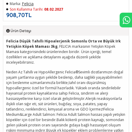
Felicia
Marka:
Son Kullanma Tarihi:
08.02.2027
908,70TL
Ürün Detayı
Felicia Düşük Tahıllı Hipoalerjenik Somonlu Orta ve Büyük Irk
Yetişkin Köpek Maması 3kg
, FELICIA markasının Yetişkin Köpek
Maması kategorisindeki ürünlerinden biridir. Ürün içeriği, temel
özellikleri ve açıklama detaylarını aşağıda düzenli şekilde
inceleyebilirsiniz.
Neden Az Tahıllı ve HypoAllergenic Felicia®Sevimli dostlarımızın doğal
yaşam şartlarına uygun şekilde beslenip, daha sağlıklı yaşayabilmeleri
için beslenme uzmanlarımızla birlikte,tahıl oranı düşürülmüş
hypoallergenic özel bir formül hazırladık. Yüksek oranda sindirilebilir
hayvansal protein kaynaklarına sahip Felicia, sindirim ve alerji
hassasiyetlerine karşı özel olarak geliştirilmiştir.Alerjik reasksiyonlarla
ilişkili olan sığır eti, süt ürünleri, buğday, soya, patates, yapay
tatlandırıcı, renklendirici, kimyasal aroma ve GDO İçermez!Felicia
Medium&Large Adult Salmon: Felicia Adult Salmon hassas yapılı yetişkin
köpekler için özel bir besindir.Balık kökenli protein kaynağı, somondan
gelen yüksek protein oranı sayesinde gıdaya bağlı hassasiyet oluşum
riskini minimuma indirir.Büyük ırk köpekler eklem problemlerine yatkın