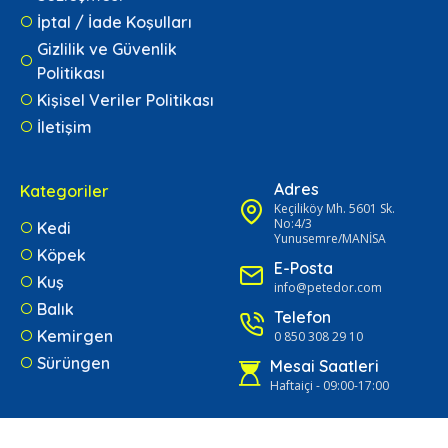
İptal / İade Koşulları
Gizlilik ve Güvenlik
Politikası
Kişisel Veriler Politikası
İletişim
Adres
Kategoriler
Keçiliköy Mh. 5601 Sk.
No:4/3
Kedi
Yunusemre/MANİSA
Köpek
E-Posta
Kuş
info@petedor.com
Balık
Telefon
Kemirgen
0 850 308 29 10
Sürüngen
Mesai Saatleri
Haftaiçi - 09:00-17:00