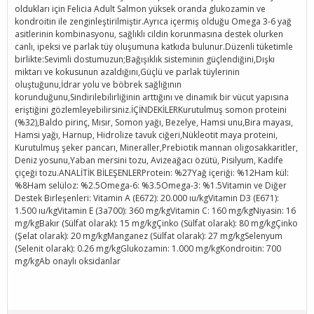
oldukları için Felicia Adult Salmon yüksek oranda glukozamin ve
kondroitin ile zenginleştirilmiştir.Ayrıca içermiş olduğu Omega 3-6 yağ
asitlerinin kombinasyonu, sağlıklı cildin korunmasına destek olurken
canlı, ipeksi ve parlak tüy oluşumuna katkıda bulunur.Düzenli tüketimle
birlikte:Sevimli dostumuzun;Bağışıklık sisteminin güçlendiğini,Dışkı
miktarı ve kokusunun azaldığını,Güçlü ve parlak tüylerinin
oluştuğunu,İdrar yolu ve böbrek sağlığının
korunduğunu,Sindirilebilirliğinin arttığını ve dinamik bir vücut yapısına
eriştiğini gözlemleyebilirsiniz.İÇİNDEKİLERKurutulmuş somon proteini
(%32),Baldo pirinç, Mısır, Somon yağı, Bezelye, Hamsi unu,Bira mayası,
Hamsi yağı, Harnup, Hidrolize tavuk ciğeri,Nükleotit maya proteini,
Kurutulmuş şeker pancarı, Mineraller,Prebiotik mannan oligosakkaritler,
Deniz yosunu,Yaban mersini tozu, Avizeağacı özütü, Pisilyum, Kadife
çiçeği tozu.ANALİTİK BİLEŞENLERProtein: %27Yağ içeriği: %12Ham kül:
%8Ham selüloz: %2.5Omega-6: %3.5Omega-3: %1.5Vitamin ve Diğer
Destek Birleşenleri: Vitamin A (E672): 20.000 ıu/kgVitamin D3 (E671):
1.500 ıu/kgVitamin E (3a700): 360 mg/kgVitamin C: 160 mg/kgNiyasin: 16
mg/kgBakır (Sülfat olarak): 15 mg/kgÇinko (Sülfat olarak): 80 mg/kgÇinko
(Şelat olarak): 20 mg/kgManganez (Sülfat olarak): 27 mg/kgSelenyum
(Selenit olarak): 0.26 mg/kgGlukozamin: 1.000 mg/kgKondroitin: 700
mg/kgAb onaylı oksidanlar