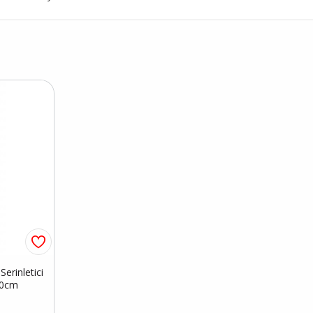
erinletici
50cm