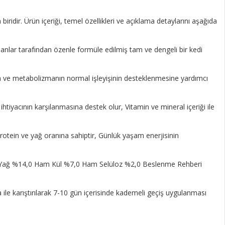
dir. Ürün içeriği, temel özellikleri ve açıklama detaylarını aşağıda
zmanlar tarafından özenle formüle edilmiş tam ve dengeli bir kedi
sına ve metabolizmanın normal işleyişinin desteklenmesine yardımcı
i ihtiyacının karşılanmasına destek olur, Vitamin ve mineral içeriği ile
i protein ve yağ oranına sahiptir, Günlük yaşam enerjisinin
30,0 Yağ %14,0 Ham Kül %7,0 Ham Selüloz %2,0 Beslenme Rehberi
le karıştırılarak 7-10 gün içerisinde kademeli geçiş uygulanması