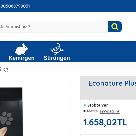
: +905068799031
5 kg
Econature Plus
Stokta Var
Econature
Marka:
1.658,02TL