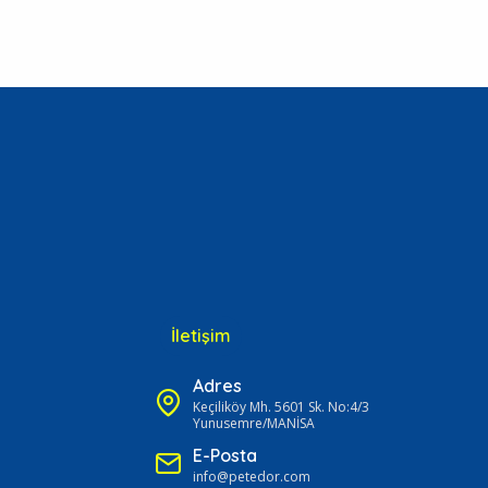
İletişim
Adres
Keçiliköy Mh. 5601 Sk. No:4/3
Yunusemre/MANİSA
E-Posta
info@petedor.com