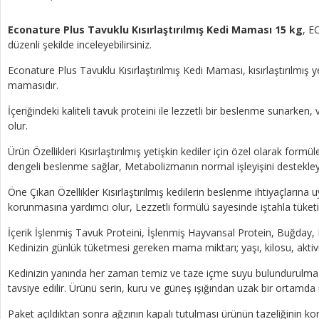
Econature Plus Tavuklu Kısırlaştırılmış Kedi Maması 15 kg
, E
düzenli şekilde inceleyebilirsiniz.
Econature Plus Tavuklu Kısırlaştırılmış Kedi Maması, kısırlaştırılmış
mamasıdır.
İçeriğindeki kaliteli tavuk proteini ile lezzetli bir beslenme sunark
olur.
Ürün Özellikleri Kısırlaştırılmış yetişkin kediler için özel olarak formü
dengeli beslenme sağlar, Metabolizmanın normal işleyişini destekleye
Öne Çıkan Özellikler Kısırlaştırılmış kedilerin beslenme ihtiyaçlarına 
korunmasına yardımcı olur, Lezzetli formülü sayesinde iştahla tüketil
İçerik İşlenmiş Tavuk Proteini, İşlenmiş Hayvansal Protein, Buğda
Kedinizin günlük tüketmesi gereken mama miktarı; yaşı, kilosu, aktivi
Kedinizin yanında her zaman temiz ve taze içme suyu bulundurulması 
tavsiye edilir. Ürünü serin, kuru ve güneş ışığından uzak bir ortamd
Paket açıldıktan sonra ağzının kapalı tutulması ürünün tazeliğinin k