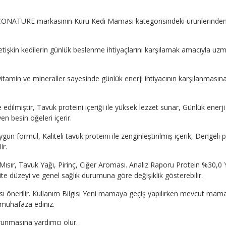
CONATURE markasının Kuru Kedi Maması kategorisindeki ürünlerinden biri
 yetişkin kedilerin günlük beslenme ihtiyaçlarını karşılamak amacıyla u
en, vitamin ve mineraller sayesinde günlük enerji ihtiyacının karşılanma
le edilmiştir, Tavuk proteini içeriği ile yüksek lezzet sunar, Günlük enerj
n besin öğeleri içerir.
uygun formül, Kaliteli tavuk proteini ile zenginleştirilmiş içerik, Dengel
ir.
y, Mısır, Tavuk Yağı, Pirinç, Ciğer Aroması. Analiz Raporu Protein %
te düzeyi ve genel sağlık durumuna göre değişiklik gösterebilir.
önerilir. Kullanım Bilgisi Yeni mamaya geçiş yapılırken mevcut mama i
a muhafaza ediniz.
orunmasına yardımcı olur.