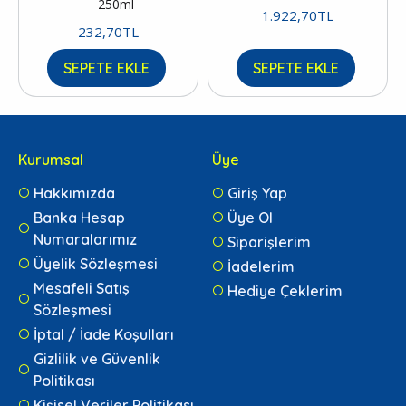
250ml
1.922,70TL
232,70TL
SEPETE EKLE
SEPETE EKLE
Kurumsal
Üye
Hakkımızda
Giriş Yap
Banka Hesap
Üye Ol
Numaralarımız
Siparişlerim
Üyelik Sözleşmesi
İadelerim
Mesafeli Satış
Hediye Çeklerim
Sözleşmesi
İptal / İade Koşulları
Gizlilik ve Güvenlik
Politikası
Kişisel Veriler Politikası