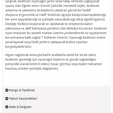
çıngırak, kedinizin oyuncağın yerini sesle takip etmesini sağlayarak
oyuna olan ilgisini artırır.Görsel Çekicilik: Hareketli tüyler, kedinizin
avlanma ve yakalama stratejilerini çalıştıran görsel bir hedef
oluşturur.Ergonomik ve Hafif: Kedinizin ağzıyla kolayca kavrayabileceği,
her yere taşıyabileceği ve patisiyle savurabileceği ideal ağırlık.Egzersiz
Desteği: Kedinizi koşturarak ve zıplatarak ev ortamında kalori
yakmasına ve aktif kalmasına yardımcı olur.Mobilya Koruması: Kedinizin
oyun enerjisini bu sevimli mantar üzerine yönlendirerek ev eşyalarınızın
korunmasına katkı sağlar.* Kullanım Önerisi: Oyuncağı kedinizin önüne
yuvarlayarak veya farklı yerlere saklayarak bulma oyunları
kurgulayabilirsiniz.
Hijyen sağlamak amacıyla belirli aralıklarla nemli bir bezle siliniz.
Kedinizin güvenliği için oyuncağın tüylerini ve gövde sağlamlığını
periyodik olarak kontrol ediniz; hasar görmüş veya tüyleri tamamen
kopmuş ürünleri yenisiyle değiştiriniz.
Kargo & Teslimat
Taksit Seçenekleri
İade & Değişim