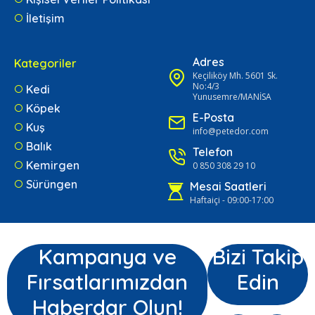
İletişim
Adres
Kategoriler
Keçiliköy Mh. 5601 Sk.
No:4/3
Kedi
Yunusemre/MANİSA
Köpek
E-Posta
Kuş
info@petedor.com
Balık
Telefon
Kemirgen
0 850 308 29 10
Sürüngen
Mesai Saatleri
Haftaiçi - 09:00-17:00
Kampanya ve
Bizi Takip
Fırsatlarımızdan
Edin
Haberdar Olun!