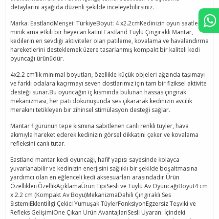
detaylarını aşağıda düzenli şekilde inceleyebilirsiniz.
Marka: EastlandMenşei: TürkiyeBoyut: 4 x2.2cmKedinizin oyun saatlerine
minik ama etkili bir heyecan katın! Eastland Tüylü Çıngıraklı Mantar,
kedilerin en sevdiği aktiviteler olan patileme, kovalama ve havalandırma
hareketlerini desteklemek üzere tasarlanmış kompakt bir kaliteli kedi
oyuncağı ürünüdür.
4x2.2 cm’lik minimal boyutları, özellikle küçük objeleri ağzında taşımayı
ve farklı odalara kaçırmayı seven dostlarımız için tam bir fiziksel aktivite
desteği sunar.Bu oyuncağın iç kısmında bulunan hassas çıngırak
mekanizması, her pati dokunuşunda ses çıkararak kedinizin avcılık
merakını tetikleyen bir zihinsel stimülasyon desteği sağlar.
Mantar figürünün tepe kısmına sabitlenen canlı renkli tüyler, hava
akımıyla hareket ederek kedinizin görsel dikkatini çeker ve kovalama
refleksini canlı tutar.
Eastland mantar kedi oyuncağı, hafif yapısı sayesinde kolayca
yuvarlanabilir ve kedinizin enerjisini sağlıklı bir şekilde boşaltmasına
yardımcı olan en eğlenceli kedi aksesuarları arasındadır.Ürün
ÖzellikleriÖzellikAçıklamaÜrün TipiSesli ve Tüylü Av OyuncağıBoyut4 cm
x 2.2 cm (Kompakt Av Boyu)MekanizmaDahili Çıngıraklı Ses
SistemiEklentiİlgi Çekici Yumuşak TüylerFonksiyonEgzersiz Teşviki ve
Refleks GelişimiÖne Çıkan Ürün AvantajlarıSesli Uyaran: İçindeki