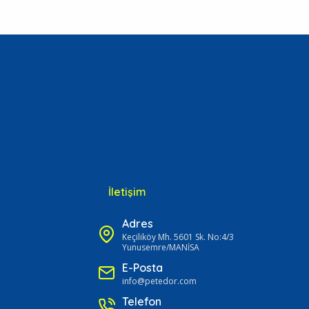
İletişim
Adres
Keçiliköy Mh. 5601 Sk. No:4/3
Yunusemre/MANİSA
E-Posta
info@petedor.com
Telefon