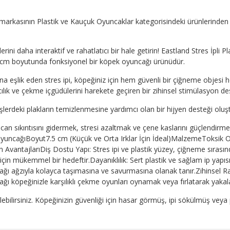
rkasının Plastik ve Kauçuk Oyuncaklar kategorisindeki ürünlerinden biri
daha interaktif ve rahatlatıcı bir hale getirin! Eastland Stres İpli P
5 cm boyutunda fonksiyonel bir köpek oyuncağı ürünüdür.
na eşlik eden stres ipi, köpeğiniz için hem güvenli bir çiğneme objesi h
ılık ve çekme içgüdülerini harekete geçiren bir zihinsel stimülasyon des
şlerdeki plakların temizlenmesine yardımcı olan bir hijyen desteği oluşt
can sıkıntısını gidermek, stresi azaltmak ve çene kaslarını güçlendirmek
 OyuncağıBoyut7.5 cm (Küçük ve Orta Irklar İçin İdeal)MalzemeToksik 
vantajlarıDiş Dostu Yapı: Stres ipi ve plastik yüzey, çiğneme sırasınd
çin mükemmel bir hedeftir.Dayanıklılık: Sert plastik ve sağlam ip yapı
ncağı ağzıyla kolayca taşımasına ve savurmasına olanak tanır.Zihinsel
cağı köpeğinizle karşılıklı çekme oyunları oynamak veya fırlatarak yakala
e silebilirsiniz. Köpeğinizin güvenliği için hasar görmüş, ipi sökülmüş 