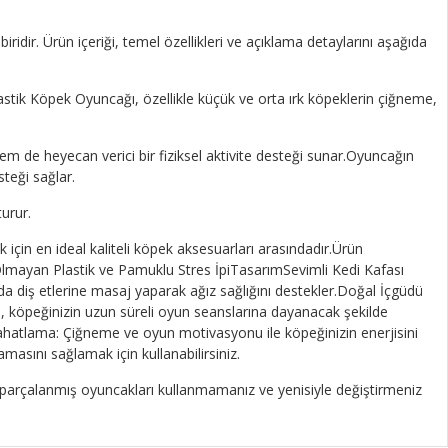
dir. Ürün içeriği, temel özellikleri ve açıklama detaylarını aşağıda
lastik Köpek Oyuncağı, özellikle küçük ve orta ırk köpeklerin çiğneme,
em de heyecan verici bir fiziksel aktivite desteği sunar.Oyuncağın
teği sağlar.
urur.
 için en ideal kaliteli köpek aksesuarları arasındadır.Ürün
Olmayan Plastik ve Pamuklu Stres İpiTasarımSevimli Kedi Kafası
a diş etlerine masaj yaparak ağız sağlığını destekler.Doğal İçgüdü
sı, köpeğinizin uzun süreli oyun seanslarına dayanacak şekilde
 Rahatlama: Çiğneme ve oyun motivasyonu ile köpeğinizin enerjisini
masını sağlamak için kullanabilirsiniz.
veya parçalanmış oyuncakları kullanmamanız ve yenisiyle değiştirmeniz