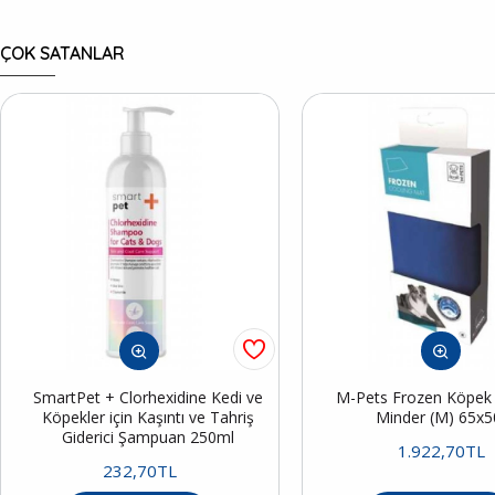
ÇOK SATANLAR
SmartPet + Clorhexidine Kedi ve
M-Pets Frozen Köpek S
Köpekler için Kaşıntı ve Tahriş
Minder (M) 65x
Giderici Şampuan 250ml
1.922,70TL
232,70TL