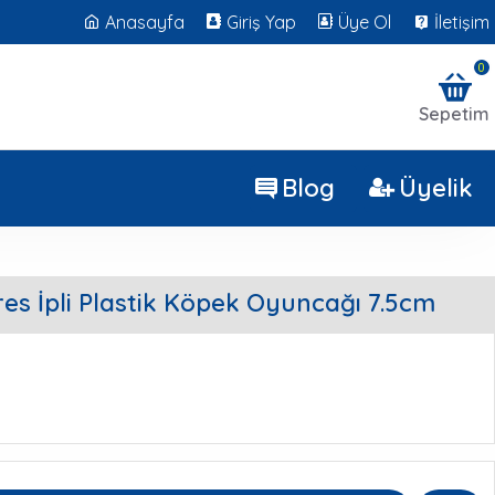
Anasayfa
Giriş Yap
Üye Ol
İletişim
0
Sepetim
Blog
Üyelik
res İpli Plastik Köpek Oyuncağı 7.5cm