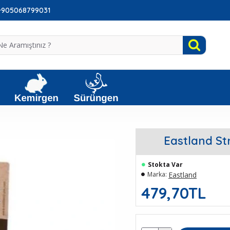
: +905068799031
Eastland St
Stokta Var
Eastland
Marka:
479,70TL