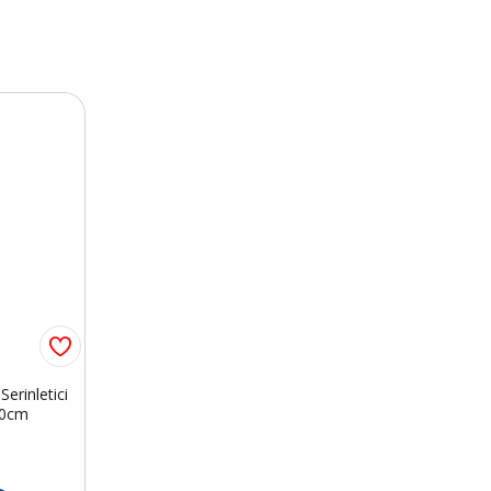
erinletici
50cm