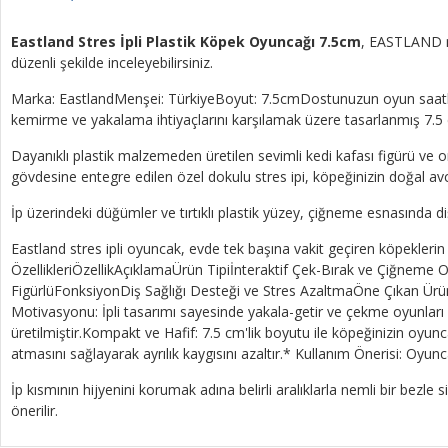
Eastland Stres İpli Plastik Köpek Oyuncağı 7.5cm
, EASTLAND ma
düzenli şekilde inceleyebilirsiniz.
Marka: EastlandMenşei: TürkiyeBoyut: 7.5cmDostunuzun oyun saatlerini 
kemirme ve yakalama ihtiyaçlarını karşılamak üzere tasarlanmış 7.
Dayanıklı plastik malzemeden üretilen sevimli kedi kafası figürü ve o
gövdesine entegre edilen özel dokulu stres ipi, köpeğinizin doğal avc
İp üzerindeki düğümler ve tırtıklı plastik yüzey, çiğneme esnasında di
Eastland stres ipli oyuncak, evde tek başına vakit geçiren köpeklerin 
ÖzellikleriÖzellikAçıklamaÜrün Tipiİnteraktif Çek-Bırak ve Çiğneme
FigürlüFonksiyonDiş Sağlığı Desteği ve Stres AzaltmaÖne Çıkan Ürün A
Motivasyonu: İpli tasarımı sayesinde yakala-getir ve çekme oyunları i
üretilmiştir.Kompakt ve Hafif: 7.5 cm'lik boyutu ile köpeğinizin oyu
atmasını sağlayarak ayrılık kaygısını azaltır.* Kullanım Önerisi: Oyun
İp kısmının hijyenini korumak adına belirli aralıklarla nemli bir bezl
önerilir.