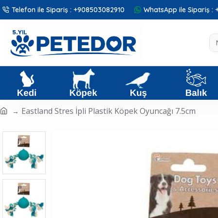
Telefon ile Sipariş : +908503082910
WhatsApp ile Sipariş 
Eastland Stres İpli Plastik Köpek Oyuncağı 7.5cm