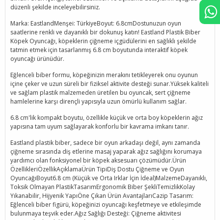
düzenli şekilde inceleyebilirsiniz.
Marka: EastlandMenşei: TürkiyeBoyut: 6.8cmDostunuzun oyun
saatlerine renkli ve dayanıklı bir dokunuş katın! Eastland Plastik Biber
Köpek Oyuncağı, köpeklerin çiğneme içgüdülerini en sağlıklı şekilde
tatmin etmek için tasarlanmış 6.8 cm boyutunda interaktif köpek
oyuncağı ürünüdür.
Eğlenceli biber formu, köpeğinizin merakını tetikleyerek onu oyunun
içine çeker ve uzun süreli bir fiziksel aktivite desteği sunar.Yüksek kaliteli
ve sağlam plastik malzemeden üretilen bu oyuncak, sert çiğneme
hamlelerine karşı dirençli yapısıyla uzun ömürlü kullanım sağlar.
6.8 cm'lik kompakt boyutu, özellikle küçük ve orta boy köpeklerin ağız
yapısına tam uyum sağlayarak konforlu bir kavrama imkanı tanır.
Eastland plastik biber, sadece bir oyun arkadaşı değil, aynı zamanda
çiğneme sırasında diş etlerine masaj yaparak ağız sağlığını korumaya
yardımcı olan fonksiyonel bir köpek aksesuarı çözümüdür.Ürün
ÖzellikleriÖzellikAçıklamaÜrün TipiDiş Dostu Çiğneme ve Oyun
OyuncağıBoyut6.8 cm (Küçük ve Orta Irklar İçin İdeal)MalzemeDayanıklı,
Toksik Olmayan PlastikTasarımErgonomik Biber ŞekliTemizlikKolay
Yıkanabilir, Hijyenik YapıÖne Çıkan Ürün AvantajlarıCazip Tasarım:
Eğlenceli biber figürü, köpeğinizi oyuncağı keşfetmeye ve etkileşimde
bulunmaya teşvik eder.Ağız Sağlığı Desteği: Çiğneme aktivitesi