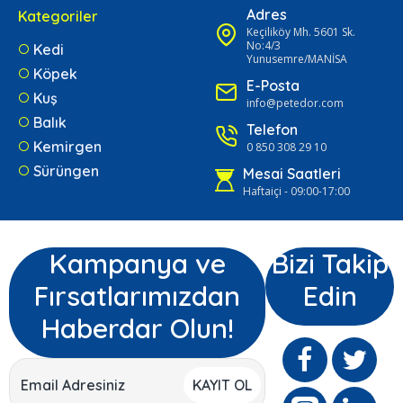
Adres
Kategoriler
Keçiliköy Mh. 5601 Sk.
No:4/3
Kedi
Yunusemre/MANİSA
Köpek
E-Posta
Kuş
info@petedor.com
Balık
Telefon
Kemirgen
0 850 308 29 10
Sürüngen
Mesai Saatleri
Haftaiçi - 09:00-17:00
Kampanya ve
Bizi Takip
Fırsatlarımızdan
Edin
Haberdar Olun!
KAYIT OL