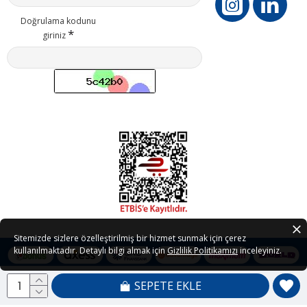
Doğrulama kodunu
giriniz
Sitemizde sizlere özelleştirilmiş bir hizmet sunmak için çerez
kullanılmaktadır. Detaylı bilgi almak için
Gizlilik Politikamızı
inceleyiniz.
SEPETE EKLE
Copyright © 2021 - 2026 Petedor.com Tüm Hakları Saklıdır