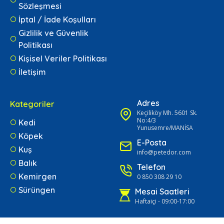
Sözleşmesi
İptal / İade Koşulları
Gizlilik ve Güvenlik
Politikası
Kişisel Veriler Politikası
İletişim
Adres
Kategoriler
Keçiliköy Mh. 5601 Sk.
No:4/3
Kedi
Yunusemre/MANİSA
Köpek
E-Posta
Kuş
info@petedor.com
Balık
Telefon
Kemirgen
0 850 308 29 10
Sürüngen
Mesai Saatleri
Haftaiçi - 09:00-17:00