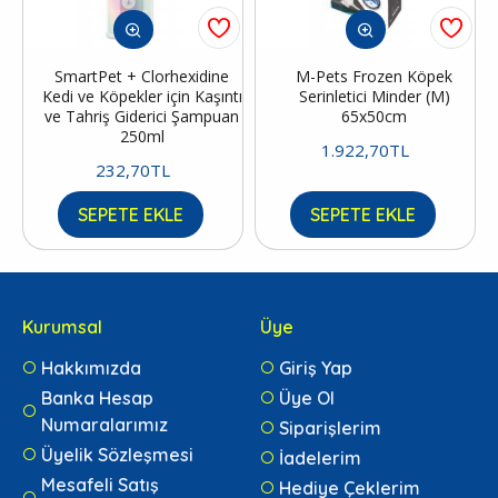
SmartPet + Clorhexidine
M-Pets Frozen Köpek
Kedi ve Köpekler için Kaşıntı
Serinletici Minder (M)
ve Tahriş Giderici Şampuan
65x50cm
250ml
1.922,70TL
232,70TL
SEPETE EKLE
SEPETE EKLE
Kurumsal
Üye
Hakkımızda
Giriş Yap
Banka Hesap
Üye Ol
Numaralarımız
Siparişlerim
Üyelik Sözleşmesi
İadelerim
Mesafeli Satış
Hediye Çeklerim