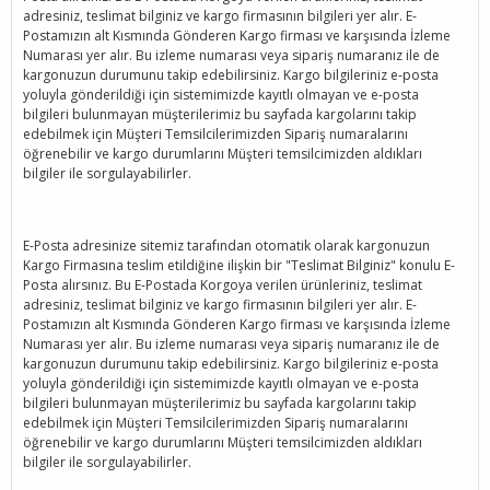
adresiniz, teslimat bilginiz ve kargo firmasının bilgileri yer alır. E-
Postamızın alt Kısmında Gönderen Kargo firması ve karşısında İzleme
Numarası yer alır. Bu izleme numarası veya sipariş numaranız ile de
kargonuzun durumunu takip edebilirsiniz. Kargo bilgileriniz e-posta
yoluyla gönderildiği için sistemimizde kayıtlı olmayan ve e-posta
bilgileri bulunmayan müşterilerimiz bu sayfada kargolarını takip
edebilmek için Müşteri Temsilcilerimizden Sipariş numaralarını
öğrenebilir ve kargo durumlarını Müşteri temsilcimizden aldıkları
bilgiler ile sorgulayabilirler.
E-Posta adresinize sitemiz tarafından otomatik olarak kargonuzun
Kargo Firmasına teslim etildiğine ilişkin bir "Teslimat Bilginiz" konulu E-
Posta alırsınız. Bu E-Postada Korgoya verilen ürünleriniz, teslimat
adresiniz, teslimat bilginiz ve kargo firmasının bilgileri yer alır. E-
Postamızın alt Kısmında Gönderen Kargo firması ve karşısında İzleme
Numarası yer alır. Bu izleme numarası veya sipariş numaranız ile de
kargonuzun durumunu takip edebilirsiniz. Kargo bilgileriniz e-posta
yoluyla gönderildiği için sistemimizde kayıtlı olmayan ve e-posta
bilgileri bulunmayan müşterilerimiz bu sayfada kargolarını takip
edebilmek için Müşteri Temsilcilerimizden Sipariş numaralarını
öğrenebilir ve kargo durumlarını Müşteri temsilcimizden aldıkları
bilgiler ile sorgulayabilirler.