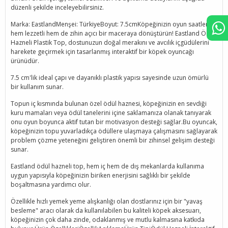
düzenli şekilde inceleyebilirsiniz.
Marka: EastlandMenşei: TürkiyeBoyut: 7.5cmKöpeğinizin oyun saatlerini
hem lezzetli hem de zihin açıcı bir maceraya dönüştürün! Eastland Ödül
Hazneli Plastik Top, dostunuzun doğal merakını ve avcılık içgüdülerini
harekete geçirmek için tasarlanmış interaktif bir köpek oyuncağı
ürünüdür.
7.5 cm'lik ideal çapı ve dayanıklı plastik yapısı sayesinde uzun ömürlü
bir kullanım sunar.
Topun iç kısmında bulunan özel ödül haznesi, köpeğinizin en sevdiği
kuru mamaları veya ödül tanelerini içine saklamanıza olanak tanıyarak
onu oyun boyunca aktif tutan bir motivasyon desteği sağlar.Bu oyuncak,
köpeğinizin topu yuvarladıkça ödüllere ulaşmaya çalışmasını sağlayarak
problem çözme yeteneğini geliştiren önemli bir zihinsel gelişim desteği
sunar.
Eastland ödül hazneli top, hem iç hem de dış mekanlarda kullanıma
uygun yapısıyla köpeğinizin biriken enerjisini sağlıklı bir şekilde
boşaltmasına yardımcı olur.
Özellikle hızlı yemek yeme alışkanlığı olan dostlarınız için bir "yavaş
besleme" aracı olarak da kullanılabilen bu kaliteli köpek aksesuarı,
köpeğinizin çok daha zinde, odaklanmış ve mutlu kalmasına katkıda