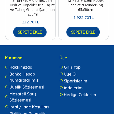
SmartPet + Clorhexidine
M-Pets Frozen Köpek
Kedi ve Köpekler için Kaşıntı
Serinletici Minder (M)
ve Tahriş Giderici Şampuan
65x50cm
250ml
1.922,70TL
232,70TL
SEPETE EKLE
SEPETE EKLE
Kurumsal
Üye
Hakkımızda
Giriş Yap
Banka Hesap
Üye Ol
Numaralarımız
Siparişlerim
Üyelik Sözleşmesi
İadelerim
Mesafeli Satış
Hediye Çeklerim
Sözleşmesi
İptal / İade Koşulları
Gizlilik ve Güvenlik