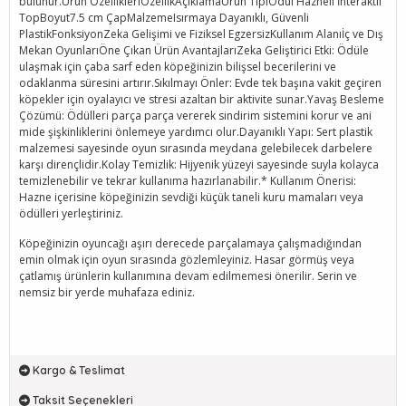
bulunur.Ürün ÖzellikleriÖzellikAçıklamaÜrün TipiÖdül Hazneli İnteraktif
TopBoyut7.5 cm ÇapMalzemeIsırmaya Dayanıklı, Güvenli
PlastikFonksiyonZeka Gelişimi ve Fiziksel EgzersizKullanım Alanıİç ve Dış
Mekan OyunlarıÖne Çıkan Ürün AvantajlarıZeka Geliştirici Etki: Ödüle
ulaşmak için çaba sarf eden köpeğinizin bilişsel becerilerini ve
odaklanma süresini artırır.Sıkılmayı Önler: Evde tek başına vakit geçiren
köpekler için oyalayıcı ve stresi azaltan bir aktivite sunar.Yavaş Besleme
Çözümü: Ödülleri parça parça vererek sindirim sistemini korur ve ani
mide şişkinliklerini önlemeye yardımcı olur.Dayanıklı Yapı: Sert plastik
malzemesi sayesinde oyun sırasında meydana gelebilecek darbelere
karşı dirençlidir.Kolay Temizlik: Hijyenik yüzeyi sayesinde suyla kolayca
temizlenebilir ve tekrar kullanıma hazırlanabilir.* Kullanım Önerisi:
Hazne içerisine köpeğinizin sevdiği küçük taneli kuru mamaları veya
ödülleri yerleştiriniz.
Köpeğinizin oyuncağı aşırı derecede parçalamaya çalışmadığından
emin olmak için oyun sırasında gözlemleyiniz. Hasar görmüş veya
çatlamış ürünlerin kullanımına devam edilmemesi önerilir. Serin ve
nemsiz bir yerde muhafaza ediniz.
Kargo & Teslimat
Taksit Seçenekleri