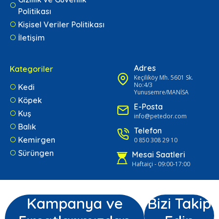
Politikası
Kişisel Veriler Politikası
İletişim
Adres
Kategoriler
Keçiliköy Mh. 5601 Sk.
No:4/3
Kedi
Yunusemre/MANİSA
Köpek
E-Posta
Kuş
info@petedor.com
Balık
Telefon
Kemirgen
0 850 308 29 10
Sürüngen
Mesai Saatleri
Haftaiçi - 09:00-17:00
Kampanya ve
Bizi Takip