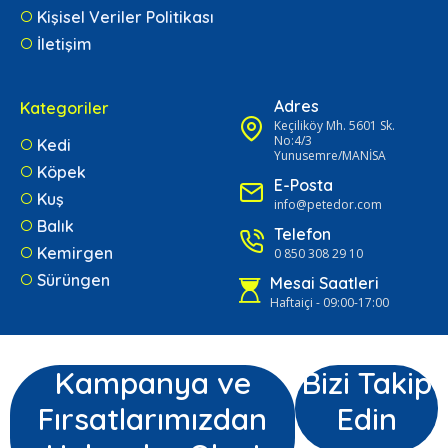
Kişisel Veriler Politikası
İletişim
Adres
Kategoriler
Keçiliköy Mh. 5601 Sk.
No:4/3
Kedi
Yunusemre/MANİSA
Köpek
E-Posta
Kuş
info@petedor.com
Balık
Telefon
Kemirgen
0 850 308 29 10
Sürüngen
Mesai Saatleri
Haftaiçi - 09:00-17:00
Kampanya ve
Bizi Takip
Fırsatlarımızdan
Edin