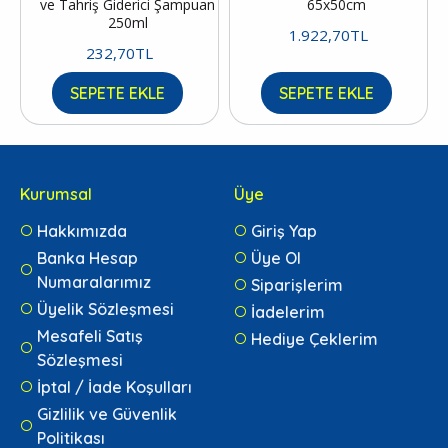
ve Tahriş Giderici Şampuan
65x50cm
250ml
1.922,70TL
232,70TL
SEPETE EKLE
SEPETE EKLE
Kurumsal
Üye
Hakkımızda
Giriş Yap
Banka Hesap
Üye Ol
Numaralarımız
Siparişlerim
Üyelik Sözleşmesi
İadelerim
Mesafeli Satış
Hediye Çeklerim
Sözleşmesi
İptal / İade Koşulları
Gizlilik ve Güvenlik
Politikası