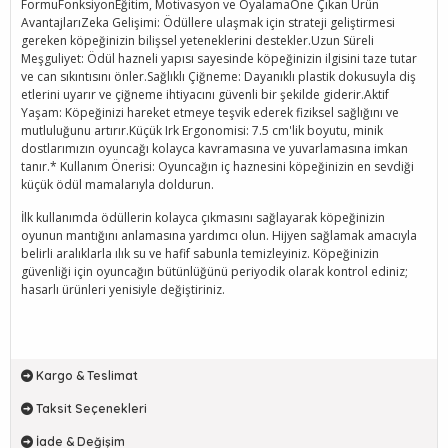
FormuFonksiyonEğitim, Motivasyon ve OyalamaÖne Çıkan Ürün
AvantajlarıZeka Gelişimi: Ödüllere ulaşmak için strateji geliştirmesi
gereken köpeğinizin bilişsel yeteneklerini destekler.Uzun Süreli
Meşguliyet: Ödül hazneli yapısı sayesinde köpeğinizin ilgisini taze tutar
ve can sıkıntısını önler.Sağlıklı Çiğneme: Dayanıklı plastik dokusuyla diş
etlerini uyarır ve çiğneme ihtiyacını güvenli bir şekilde giderir.Aktif
Yaşam: Köpeğinizi hareket etmeye teşvik ederek fiziksel sağlığını ve
mutluluğunu artırır.Küçük Irk Ergonomisi: 7.5 cm'lik boyutu, minik
dostlarımızın oyuncağı kolayca kavramasına ve yuvarlamasına imkan
tanır.* Kullanım Önerisi: Oyuncağın iç haznesini köpeğinizin en sevdiği
küçük ödül mamalarıyla doldurun.
İlk kullanımda ödüllerin kolayca çıkmasını sağlayarak köpeğinizin
oyunun mantığını anlamasına yardımcı olun. Hijyen sağlamak amacıyla
belirli aralıklarla ılık su ve hafif sabunla temizleyiniz. Köpeğinizin
güvenliği için oyuncağın bütünlüğünü periyodik olarak kontrol ediniz;
hasarlı ürünleri yenisiyle değiştiriniz.
Kargo & Teslimat
Taksit Seçenekleri
İade & Değişim