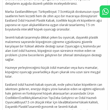
detaylarını aşağıda düzenli şekilde inceleyebilirsiniz.
Marka: EastlandMenşei: TürkiyeBoyut: 7.5cmKüçük dostunuzun oyun
saatlerini hem lezzetli hem de zihin açıcı bir maceraya dönüştürün!
Eastland Ödül Hazneli Plastik Kabak, özellikle küçük ırk köpeklerin ağız
yapısına ve oyun alışkanlıklarına uygun olarak tasarlanmış 7.5 cm
boyutunda interaktif köpek oyuncağı ürünüdür.
Sevimli kabak tasarımıyla dikkat çeken bu oyuncak, dayanıklı plastik
malzemesi sayesinde köpeğinizin çiğneme içgüdüsünü güvenle
karşılayan bir fiziksel aktivite desteği sunar.Oyuncağın iç kısmında yer
alan özel ödül haznesi, köpeğinizi oyun süresince motive eden ve
problem çözme becerilerini geliştiren bir zihinsel stimülasyon desteği
sağlar.
Hazneye yerleştireceğiniz küçük ödül mamaları veya kuru mamalar,
köpeğiniz oyuncağı yuvarladıkça dışarı çıkarak onu uzun süre meşgul
tutar.
Eastland ödül hazneli kabak oyuncak, evde yalnız kalan köpeklerin can
sıkıntısını gideren, enerjiyi doğru yöne kanalize eden ve eğitimi eğlenceli
hale getiren en fonksiyonel köpek aksesuarları arasındadır.Ürün
ÖzellikleriÖzellikAçıklamaÜrün TipiZeka Geliştirici ve Ödül Hazneli
OyuncakBoyut7.5 cm (Küçük Irklar İçin İdeal)MalzemeYüksek Kaliteli,
Dayanıklı PlastikTasarımErgonomik ve Sevimli Kabak