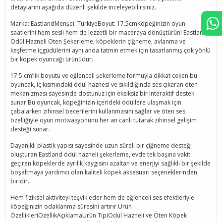
detaylarını aşağıda düzenli şekilde inceleyebilirsiniz.
Marka: EastlandMenşei: TürkiyeBoyut: 17.5cmKöpeğinizin oyun
saatlerini hem sesli hem de lezzetli bir maceraya dönüştürün! Eastland
Ödül Hazneli Öten Şekerleme, köpeklerin çiğneme, avlanma ve
keşfetme içgüdülerini aynı anda tatmin etmek için tasarlanmış çok yönlü
bir köpek oyuncağı ürünüdür.
17.5 cm’lik boyutu ve eğlenceli şekerleme formuyla dikkat çeken bu
oyuncak, iç kısmındaki ödül haznesi ve sıkıldığında ses çıkaran öten
mekanizması sayesinde dostunuz için eksiksiz bir interaktif destek
sunar.Bu oyuncak, köpeğinizin içerideki ödüllere ulaşmak için
çabalarken zihinsel becerilerini kullanmasını sağlar ve öten ses
özelliğiyle oyun motivasyonunu her an canlı tutarak zihinsel gelişim
desteği sunar.
Dayanıklı plastik yapısı sayesinde uzun süreli bir çiğneme desteği
oluşturan Eastland ödül hazneli şekerleme, evde tek başına vakit
geçiren köpeklerde ayrılık kaygısını azaltan ve enerjiyi sağlıklı bir şekilde
boşaltmaya yardımcı olan kaliteli köpek aksesuarı seçeneklerinden
biridir.
Hem fiziksel aktiviteyi teşvik eder hem de eğlenceli ses efektleriyle
köpeğinizin odaklanma süresini artırır.Ürün
ÖzellikleriÖzellikAçıklamaÜrün TipiÖdül Hazneli ve Öten Köpek