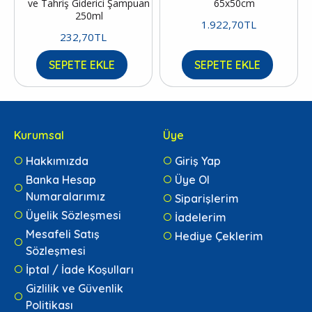
ve Tahriş Giderici Şampuan
65x50cm
250ml
1.922,70TL
232,70TL
SEPETE EKLE
SEPETE EKLE
Kurumsal
Üye
Hakkımızda
Giriş Yap
Banka Hesap
Üye Ol
Numaralarımız
Siparişlerim
Üyelik Sözleşmesi
İadelerim
Mesafeli Satış
Hediye Çeklerim
Sözleşmesi
İptal / İade Koşulları
Gizlilik ve Güvenlik
Politikası