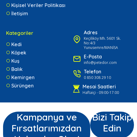
Kişisel Veriler Politikası
İletişim
Adres
Kategoriler
Keçiliköy Mh. 5601 Sk.
No:4/3
Kedi
Yunusemre/MANİSA
Köpek
E-Posta
Kuş
info@petedor.com
Balık
Telefon
Kemirgen
0 850 308 29 10
Sürüngen
Mesai Saatleri
Haftaiçi - 09:00-17:00
Kampanya ve
Bizi Takip
Fırsatlarımızdan
Edin