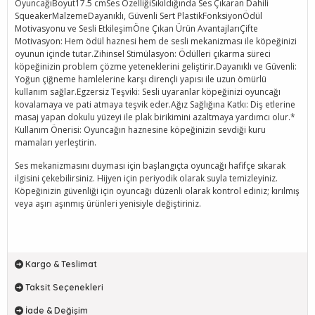
OyuncağıBoyut17.5 cmSes ÖzelliğiSıkıldığında Ses Çıkaran Dahili
SqueakerMalzemeDayanıklı, Güvenli Sert PlastikFonksiyonÖdül
Motivasyonu ve Sesli EtkileşimÖne Çıkan Ürün AvantajlarıÇifte
Motivasyon: Hem ödül haznesi hem de sesli mekanizması ile köpeğinizi
oyunun içinde tutar.Zihinsel Stimülasyon: Ödülleri çıkarma süreci
köpeğinizin problem çözme yeteneklerini geliştirir.Dayanıklı ve Güvenli:
Yoğun çiğneme hamlelerine karşı dirençli yapısı ile uzun ömürlü
kullanım sağlar.Egzersiz Teşviki: Sesli uyaranlar köpeğinizi oyuncağı
kovalamaya ve pati atmaya teşvik eder.Ağız Sağlığına Katkı: Diş etlerine
masaj yapan dokulu yüzeyi ile plak birikimini azaltmaya yardımcı olur.*
Kullanım Önerisi: Oyuncağın haznesine köpeğinizin sevdiği kuru
mamaları yerleştirin.
Ses mekanizmasını duyması için başlangıçta oyuncağı hafifçe sıkarak
ilgisini çekebilirsiniz. Hijyen için periyodik olarak suyla temizleyiniz.
Köpeğinizin güvenliği için oyuncağı düzenli olarak kontrol ediniz; kırılmış
veya aşırı aşınmış ürünleri yenisiyle değiştiriniz.
Kargo & Teslimat
Taksit Seçenekleri
İade & Değişim