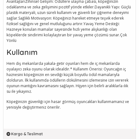
AvantajlarıZihinsel Gelişim: Ödüllere ulaşma çabası, köpeğinizin
odaklanma ve zeka gelişimini pozitif yönde etkiler.Dayanıklı Yapı: Güçlü
plastik materyali, uzun süreli kullanım ve güvenli bir çiğneme deneyimi
sağlar.Sağlıklı Motivasyon: Köpeğinizi hareket etmeye teşvik ederek
fiziksel sağlığını ve genel mutluluğunu artırır.Yavaş Yeme Desteği:
Hazneye konulan mamalar sayesinde hızlı yeme alışkanlığı olan
köpeklerde sindirimi kolaylaştıran bir yavaş yeme çözümü sunar.Çok
Yönlü
Kullanım
Hem dış mekanlarda yakala-getir oyunları hem de iç mekanlarda
oyalayıcı zeka oyunu olarak idealdir.* Kullanım Önerisi: Oyuncağın iç
haznesini köpeğinizin en sevdiği küçük boyutlu ödül mamalarıyla
doldurun. İlk kullanımda ödüllerin dökülmesini izlemesine izin vererek
oyunun mantığını kavramasını sağlayın. Hijyen için belirli aralıklarla ılık
su ile yıkayınız.
Köpeğinizin güvenliği için hasar görmüş oyuncakları kullanmamanız ve
yenisiyle değiştirmeniz önerilir.
Kargo & Teslimat