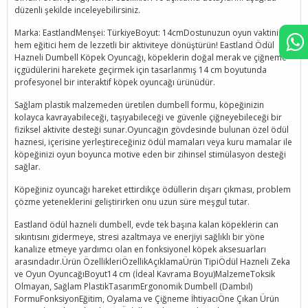
düzenli şekilde inceleyebilirsiniz.
Marka: EastlandMenşei: TürkiyeBoyut: 14cmDostunuzun oyun vaktini
hem eğitici hem de lezzetli bir aktiviteye dönüştürün! Eastland Ödül
Hazneli Dumbell Köpek Oyuncağı, köpeklerin doğal merak ve çiğneme
içgüdülerini harekete geçirmek için tasarlanmış 14 cm boyutunda
profesyonel bir interaktif köpek oyuncağı ürünüdür.
Sağlam plastik malzemeden üretilen dumbell formu, köpeğinizin
kolayca kavrayabileceği, taşıyabileceği ve güvenle çiğneyebileceği bir
fiziksel aktivite desteği sunar.Oyuncağın gövdesinde bulunan özel ödül
haznesi, içerisine yerleştireceğiniz ödül mamaları veya kuru mamalar ile
köpeğinizi oyun boyunca motive eden bir zihinsel stimülasyon desteği
sağlar.
Köpeğiniz oyuncağı hareket ettirdikçe ödüllerin dışarı çıkması, problem
çözme yeteneklerini geliştirirken onu uzun süre meşgul tutar.
Eastland ödül hazneli dumbell, evde tek başına kalan köpeklerin can
sıkıntısını gidermeye, stresi azaltmaya ve enerjiyi sağlıklı bir yöne
kanalize etmeye yardımcı olan en fonksiyonel köpek aksesuarları
arasındadır.Ürün ÖzellikleriÖzellikAçıklamaÜrün TipiÖdül Hazneli Zeka
ve Oyun OyuncağıBoyut14 cm (İdeal Kavrama Boyu)MalzemeToksik
Olmayan, Sağlam PlastikTasarımErgonomik Dumbell (Dambıl)
FormuFonksiyonEğitim, Oyalama ve Çiğneme İhtiyacıÖne Çıkan Ürün