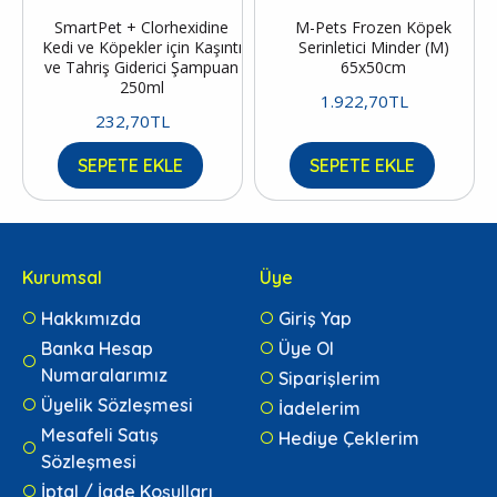
SmartPet + Clorhexidine
M-Pets Frozen Köpek
Kedi ve Köpekler için Kaşıntı
Serinletici Minder (M)
ve Tahriş Giderici Şampuan
65x50cm
250ml
1.922,70TL
232,70TL
SEPETE EKLE
SEPETE EKLE
Kurumsal
Üye
Hakkımızda
Giriş Yap
Banka Hesap
Üye Ol
Numaralarımız
Siparişlerim
Üyelik Sözleşmesi
İadelerim
Mesafeli Satış
Hediye Çeklerim
Sözleşmesi
İptal / İade Koşulları