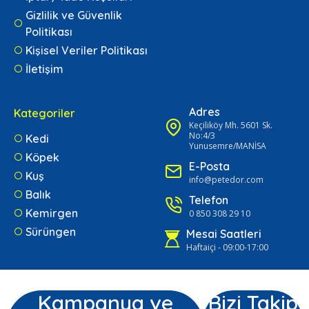
Gizlilik ve Güvenlik
Politikası
Kişisel Veriler Politikası
İletişim
Adres
Kategoriler
Keçiliköy Mh. 5601 Sk.
No:4/3
Kedi
Yunusemre/MANİSA
Köpek
E-Posta
Kuş
info@petedor.com
Balık
Telefon
Kemirgen
0 850 308 29 10
Sürüngen
Mesai Saatleri
Haftaiçi - 09:00-17:00
Kampanya ve
Bizi Takip