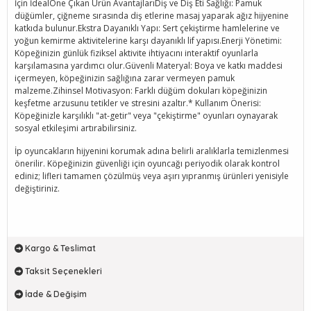
İçin İdealÖne Çıkan Ürün AvantajlarıDiş ve Diş Eti Sağlığı: Pamuk
düğümler, çiğneme sırasında diş etlerine masaj yaparak ağız hijyenine
katkıda bulunur.Ekstra Dayanıklı Yapı: Sert çekiştirme hamlelerine ve
yoğun kemirme aktivitelerine karşı dayanıklı lif yapısı.Enerji Yönetimi:
Köpeğinizin günlük fiziksel aktivite ihtiyacını interaktif oyunlarla
karşılamasına yardımcı olur.Güvenli Materyal: Boya ve katkı maddesi
içermeyen, köpeğinizin sağlığına zarar vermeyen pamuk
malzeme.Zihinsel Motivasyon: Farklı düğüm dokuları köpeğinizin
keşfetme arzusunu tetikler ve stresini azaltır.* Kullanım Önerisi:
Köpeğinizle karşılıklı "at-getir" veya "çekiştirme" oyunları oynayarak
sosyal etkileşimi artırabilirsiniz.
İp oyuncakların hijyenini korumak adına belirli aralıklarla temizlenmesi
önerilir. Köpeğinizin güvenliği için oyuncağı periyodik olarak kontrol
ediniz; lifleri tamamen çözülmüş veya aşırı yıpranmış ürünleri yenisiyle
değiştiriniz.
Kargo & Teslimat
Taksit Seçenekleri
İade & Değişim