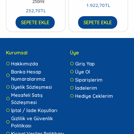
250ml
1.922,70TL
232,70TL
SEPETE EKLE
SEPETE EKLE
Kurumsal
Üye
Hakkımızda
Giriş Yap
Banka Hesap
Üye Ol
Numaralarımız
Siparişlerim
Üyelik Sözleşmesi
İadelerim
Mesafeli Satış
Hediye Çeklerim
Sözleşmesi
İptal / İade Koşulları
Gizlilik ve Güvenlik
Politikası
Kişisel Veriler Politikası