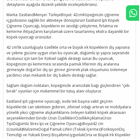
detaylarını aşağıda düzenli şekilde inceleyebilirsiniz.
Marka: EastlandMenşei: TürkiyeBoyut: 42cmKöpeğinizin çiğneme
içgüdüsünü sağlıklı bir aktiviteye dönüştürün! Eastland İpli Köpek
Çiğneme Oyuncağı, köpeklerin en sevdiği çekiştirme, fırlatma ve
kemirme ihtiyaçlarını karşılamak üzere tasarlanmış ekstra dayanıklı bir
köpek oyuncağı ürünüdür.
42 cm’lik uzunluğuyla özellikle orta ve büyük ırk köpeklerin diş yapısına
ve çekme gücüne uygun olan bu oyuncak, düğümlü ip yapısı sayesinde
dostunuz için tam bir fiziksel sağlık desteği sunar.Bu oyuncak,
köpeğinizin ipi kemirmesi sırasında pamuk liflerinin diş aralarına
girmesiyle doğal bir diş ipi görevi görerek plak oluşumunu önlemeye
yardımcı olan mekanik bir diş bakımı desteği sağlar.
Sağlam düğüm noktaları, köpeğinizle aranızdaki bağı güçlendiren "çek-
bırak" oyunları için mükemmel bir tutuş alanı oluşturur.
Eastland ipli çiğneme oyuncağı, evde tek başına vakit geçiren
köpeklerde can sıkıntısını gideren, zihinsel odağı artıran ve mobilyalara
yönelik yıkıcı çiğneme alışkanlıklarını önleyen kaliteli köpek aksesuarı
seçeneklerinden biridir.Ürün ÖzellikleriÖzellikAçıklamaÜrün
TipiDüğümlü Stres İpi ve Çiğneme OyuncağıBoyut42 cm
(Uzunluk)MalzemeDoğal Pamuk Lifleri (Toksik İçermez)FonksiyonDiş
Temizliği ve Yüksek Enerji BoşaltımıUygunlukOrta ve Büyük Irk Köpekler