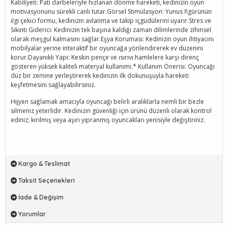
Kabiliyeti: Pati darbeleriyle hızlanan dönme hareketi, kedinizin oyun
motivasyonunu sürekli canlı tutar.Görsel Stimülasyon: Yunus figürünün
ilgi çekici formu, kedinizin avlanma ve takip içgüdülerini uyarır.Stres ve
Sıkıntı Giderici: Kedinizin tek başına kaldığı zaman dilimlerinde zihinsel
olarak meşgul kalmasını sağlar.Eşya Koruması: Kedinizin oyun ihtiyacını
mobilyalar yerine interaktif bir oyuncağa yönlendirerek ev düzenini
korur.Dayanıklı Yapı: Keskin pençe ve ısırıvı hamlelere karşı direnç
gösteren yüksek kaliteli materyal kullanımı.* Kullanım Önerisi: Oyuncağı
düz bir zemine yerleştirerek kedinizin ilk dokunuşuyla hareketi
keşfetmesini sağlayabilirsiniz.
Hijyen sağlamak amacıyla oyuncağı belirli aralıklarla nemli bir bezle
silmeniz yeterlidir. Kedinizin güvenliği için ürünü düzenli olarak kontrol
ediniz; kırılmış veya aşırı yıpranmış oyuncakları yenisiyle değiştiriniz.
Kargo & Teslimat
Taksit Seçenekleri
İade & Değişim
Yorumlar