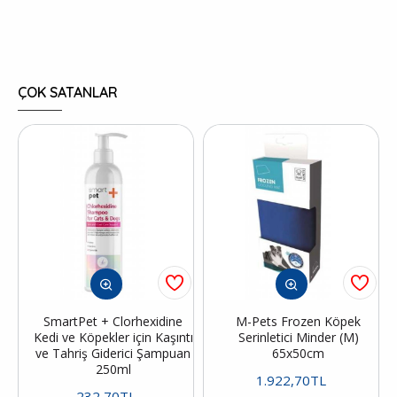
ÇOK SATANLAR
SmartPet + Clorhexidine
M-Pets Frozen Köpek
Kedi ve Köpekler için Kaşıntı
Serinletici Minder (M)
ve Tahriş Giderici Şampuan
65x50cm
250ml
1.922,70TL
232,70TL