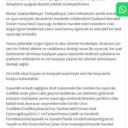
detaylarını aşağıda düzenli şekilde inceleyebilirsiniz.
Marka: EastlandMenşei: TürkiyeBoyut: 24x1cmKedinizin avcılık merakını
ve oyun enerjisini dinamik bir hareketle ödüllendirin! Eastland İnteraktif
Dönen Yunus Kedi Oyuncağı, kedilerin hareket eden nesnelere olan
doğal ilgisini tetiklemek üzere tasarlanmış eğlenceli ve interaktif bir kedi
oyuncağı ürünüdür.
Yunus şeklindeki özgün figürü ve akıcı dönme hareketiyle, dostunuz için
tam bir fiziksel aktivite ve odaklanma desteği sunar.Bu oyuncak, her pati
darbesinde dönmeye başlayan yapısı sayesinde kedinizin yakalama ve
patileme reflekslerini en üst seviyeye çıkaran bir zihinsel stimülasyon
desteği sağlar.
24 cm’lik ideal boyutu ve kompakt tasarımıyla evin her köşesinde
kolayca kullanılabilir.
Dayanıklı ve kedi sağlığına dost malzemelerden üretilen bu oyuncak,
özellikle evde yalnız vakit geçiren kedilerde can sıkıntısını gidererek
enerjinin mobilyalar yerine oyuncağa yönlendirilmesine yardımcı olan
kaliteli kedi aksesuarı seçeneklerinden biridir.Ürün
ÖzellikleriÖzellikAçıklamaÜrün Tipiİnteraktif Dönen Kedi
OyuncağıBoyut24 x 1 cmTasarımYunus Şekilli ve Hareketli
FormMalzemeDayanıklı ve Güvenli Plastik GövdeFonksiyonEgzersiz
Teşviki ve Kilo KontrolüÖne Çıkan Ürün AvantajlarıDinamik Hareket