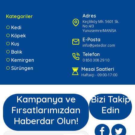
Adres
Kategoriler
Keçiliköy Mh. 5601 Sk.
No:4/3
Kedi
Yunusemre/MANİSA
Köpek
E-Posta
Kuş
info@petedor.com
Balık
Telefon
Kemirgen
0 850 308 29 10
Sürüngen
Mesai Saatleri
Haftaiçi - 09:00-17:00
Kampanya ve
Bizi Takip
Fırsatlarımızdan
Edin
Haberdar Olun!