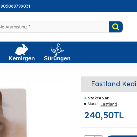
: +905068799031
Eastland Kedi
Stokta Var
Eastland
Marka:
240,50TL