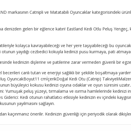
D markasının Catnipli ve Matatabili Oyuncaklar kategorisindeki ürünlerin
 denizden gelen bir eğlence katın! Eastland Kedi Otlu Peluş Yengeç, 
atileriyle kolayca kavrayabileceği ve her yere taşıyabileceği bu oyuncak
i otunun yaydığı cezbedici kokuyla kedinizi pusu kurmaya, pati atmaya 
nde kedinizin dişlerine ve patilerine zarar vermeden güvenli bir egzer
l becerileri canlı tutan ve enerjiyi sağlıklı bir şekilde boşaltmaya yardı
i) Peluş OyuncakBoyut11 cmİçerikDoğal Kedi Otu (Catnip) TakviyeliMa
unun büyüleyici kokusu kedinizi oyuna odaklar ve oyun süresini uzatır.
mi: Yumuşak peluş yüzeyi, tırmalama ve ısırma hamlelerinde kedinizi i
 Giderici: Kedi otunun rahatlatıcı etkisiyle kedinizin ev içindeki kaygı
okusunun yayılmasını sağlayın.
 kaçınmanız önerilir. Kedinizin güvenliği için periyodik olarak dikişleri