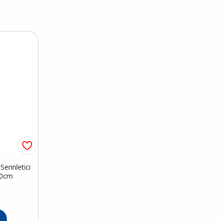
erinletici
50cm