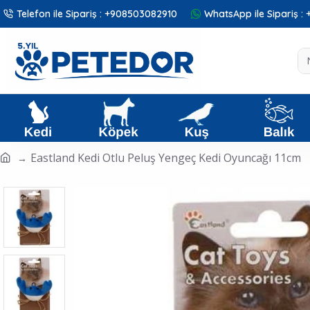
Telefon ile Sipariş : +908503082910
WhatsApp ile Sipariş 
Eastland Kedi Otlu Peluş Yengeç Kedi Oyuncağı 11cm