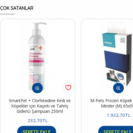
ÇOK SATANLAR
SmartPet + Clorhexidine Kedi ve
M-Pets Frozen Köpek S
Köpekler için Kaşıntı ve Tahriş
Minder (M) 65x
Giderici Şampuan 250ml
1.922,70TL
232,70TL
SEPETE EKLE
SEPETE EKLE