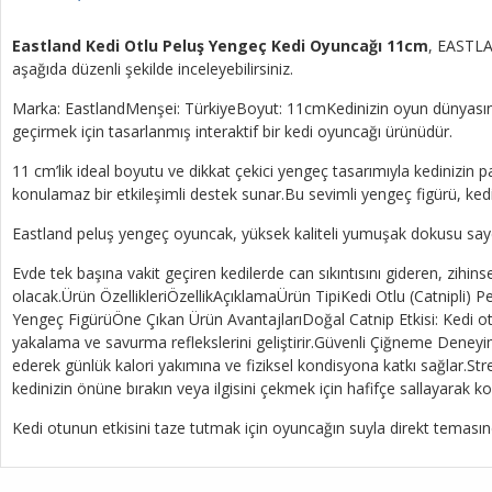
Eastland Kedi Otlu Peluş Yengeç Kedi Oyuncağı 11cm
, EASTLAN
aşağıda düzenli şekilde inceleyebilirsiniz.
Marka: EastlandMenşei: TürkiyeBoyut: 11cmKedinizin oyun dünyasına
geçirmek için tasarlanmış interaktif bir kedi oyuncağı ürünüdür.
11 cm’lik ideal boyutu ve dikkat çekici yengeç tasarımıyla kedinizin p
konulamaz bir etkileşimli destek sunar.Bu sevimli yengeç figürü, ked
Eastland peluş yengeç oyuncak, yüksek kaliteli yumuşak dokusu sayesi
Evde tek başına vakit geçiren kedilerde can sıkıntısını gideren, zihinse
olacak.Ürün ÖzellikleriÖzellikAçıklamaÜrün TipiKedi Otlu (Catnipl
Yengeç FigürüÖne Çıkan Ürün AvantajlarıDoğal Catnip Etkisi: Kedi ot
yakalama ve savurma reflekslerini geliştirir.Güvenli Çiğneme Deneyi
ederek günlük kalori yakımına ve fiziksel kondisyona katkı sağlar.Stres
kedinizin önüne bırakın veya ilgisini çekmek için hafifçe sallayarak k
Kedi otunun etkisini taze tutmak için oyuncağın suyla direkt temasından