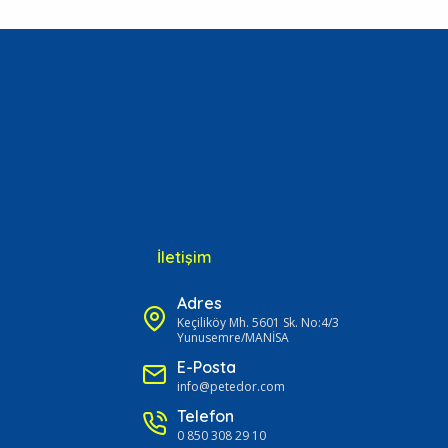
İletişim
Adres
Keçiliköy Mh. 5601 Sk. No:4/3
Yunusemre/MANİSA
E-Posta
info@petedor.com
Telefon
0 850 308 29 10