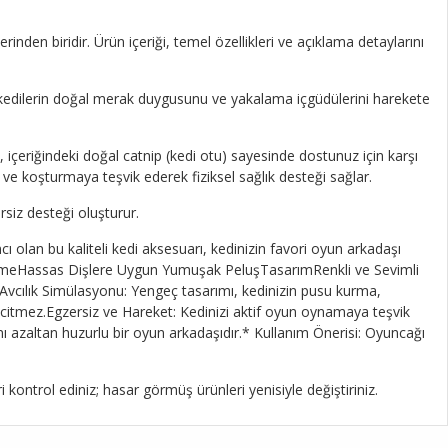
den biridir. Ürün içeriği, temel özellikleri ve açıklama detaylarını
kedilerin doğal merak duygusunu ve yakalama içgüdülerini harekete
, içeriğindeki doğal catnip (kedi otu) sayesinde dostunuz için karşı
ve koşturmaya teşvik ederek fiziksel sağlık desteği sağlar.
siz desteği oluşturur.
mcı olan bu kaliteli kedi aksesuarı, kedinizin favori oyun arkadaşı
lzemeHassas Dişlere Uygun Yumuşak PeluşTasarımRenkli ve Sevimli
Avcılık Simülasyonu: Yengeç tasarımı, kedinizin pusu kurma,
ncitmez.Egzersiz ve Hareket: Kedinizi aktif oyun oynamaya teşvik
sını azaltan huzurlu bir oyun arkadaşıdır.* Kullanım Önerisi: Oyuncağı
 kontrol ediniz; hasar görmüş ürünleri yenisiyle değiştiriniz.