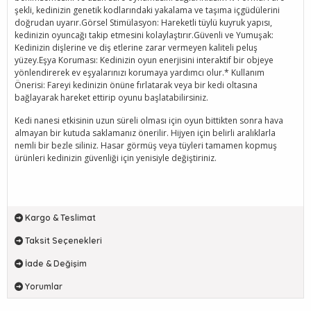
şekli, kedinizin genetik kodlarındaki yakalama ve taşıma içgüdülerini
doğrudan uyarır.Görsel Stimülasyon: Hareketli tüylü kuyruk yapısı,
kedinizin oyuncağı takip etmesini kolaylaştırır.Güvenli ve Yumuşak:
Kedinizin dişlerine ve diş etlerine zarar vermeyen kaliteli peluş
yüzey.Eşya Koruması: Kedinizin oyun enerjisini interaktif bir objeye
yönlendirerek ev eşyalarınızı korumaya yardımcı olur.* Kullanım
Önerisi: Fareyi kedinizin önüne fırlatarak veya bir kedi oltasına
bağlayarak hareket ettirip oyunu başlatabilirsiniz.
Kedi nanesi etkisinin uzun süreli olması için oyun bittikten sonra hava
almayan bir kutuda saklamanız önerilir. Hijyen için belirli aralıklarla
nemli bir bezle siliniz. Hasar görmüş veya tüyleri tamamen kopmuş
ürünleri kedinizin güvenliği için yenisiyle değiştiriniz.
Kargo & Teslimat
Taksit Seçenekleri
İade & Değişim
Yorumlar