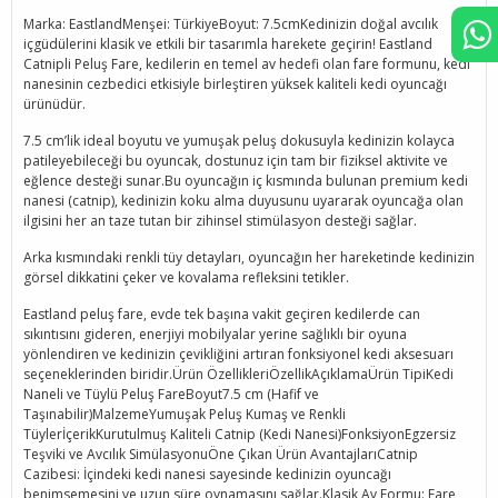
Marka: EastlandMenşei: TürkiyeBoyut: 7.5cmKedinizin doğal avcılık
içgüdülerini klasik ve etkili bir tasarımla harekete geçirin! Eastland
Catnipli Peluş Fare, kedilerin en temel av hedefi olan fare formunu, kedi
nanesinin cezbedici etkisiyle birleştiren yüksek kaliteli kedi oyuncağı
ürünüdür.
7.5 cm’lik ideal boyutu ve yumuşak peluş dokusuyla kedinizin kolayca
patileyebileceği bu oyuncak, dostunuz için tam bir fiziksel aktivite ve
eğlence desteği sunar.Bu oyuncağın iç kısmında bulunan premium kedi
nanesi (catnip), kedinizin koku alma duyusunu uyararak oyuncağa olan
ilgisini her an taze tutan bir zihinsel stimülasyon desteği sağlar.
Arka kısmındaki renkli tüy detayları, oyuncağın her hareketinde kedinizin
görsel dikkatini çeker ve kovalama refleksini tetikler.
Eastland peluş fare, evde tek başına vakit geçiren kedilerde can
sıkıntısını gideren, enerjiyi mobilyalar yerine sağlıklı bir oyuna
yönlendiren ve kedinizin çevikliğini artıran fonksiyonel kedi aksesuarı
seçeneklerinden biridir.Ürün ÖzellikleriÖzellikAçıklamaÜrün TipiKedi
Naneli ve Tüylü Peluş FareBoyut7.5 cm (Hafif ve
Taşınabilir)MalzemeYumuşak Peluş Kumaş ve Renkli
TüylerİçerikKurutulmuş Kaliteli Catnip (Kedi Nanesi)FonksiyonEgzersiz
Teşviki ve Avcılık SimülasyonuÖne Çıkan Ürün AvantajlarıCatnip
Cazibesi: İçindeki kedi nanesi sayesinde kedinizin oyuncağı
benimsemesini ve uzun süre oynamasını sağlar.Klasik Av Formu: Fare