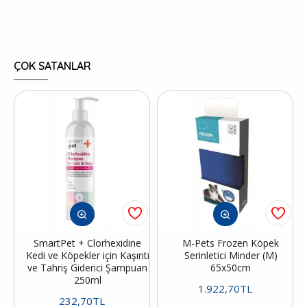
ÇOK SATANLAR
SmartPet + Clorhexidine
M-Pets Frozen Köpek
Kedi ve Köpekler için Kaşıntı
Serinletici Minder (M)
ve Tahriş Giderici Şampuan
65x50cm
250ml
1.922,70TL
232,70TL