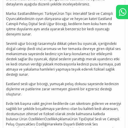
detaylarını aşağıda düzenli şekilde inceleyebilirsiniz.
Marka: EastlandMenşei: TürkiyeÜrün Tipi: İnteraktif Sesli ve Catnipli
OyuncakKedinizin oyun dünyasına uğur ve heyecan katın! Eastland
Catnipli Peluş Dijital Sesli Uğur Böceği, kedilerin hem koku hem de
işitme duyularını aynı anda uyararak benzersiz bir kedi oyuncağı
deneyimi sunar.
Sevimli uğur böceği tasarımıyla dikkat çeken bu oyuncak, içeriğindeki
doğal catnip (kedi otu) aroması ve her temasta devreye giren dijital ses
mekanizması sayesinde kediniz için karşı konulamaz bir etkileşimli
destek sağlar.Bu oyuncak, dijital seslerin yarattığı merak uyandırıcı etki
ve kedi otunun verdiği yüksek motivasyonla kedinizi pusu kurmaya, pati
atmaya ve yakalama hamleleri yapmaya teşvik ederek fiziksel sağlık
desteği sunar.
Eastland sesli uğur böceği, yumuşak peluş dokusu sayesinde kedinizin
dişlerine ve patilerine zarar vermeyen güvenli bir egzersiz desteği
oluşturur.
Evde tek başına vakit geçiren kedilerde can sıkıntısını gideren ve enerjiyi
sağlıklı bir şekilde boşaltmaya yardımcı olan bu kaliteli kedi aksesuarı,
dostunuzun zihinsel ve fiziksel olarak zinde kalmasına katkıda
bulunur.Ürün ÖzellikleriÖzellikAçıklamaÜrün TipiDijital Sesli ve Catnipli
Peluş OyuncakSes ÖzelliğiHarekete Duyarlı Elektronik Ses