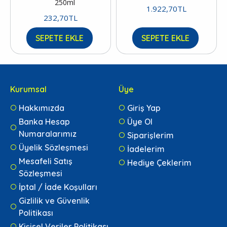
250ml
1.922,70TL
232,70TL
SEPETE EKLE
SEPETE EKLE
Kurumsal
Üye
Hakkımızda
Giriş Yap
Banka Hesap
Üye Ol
Numaralarımız
Siparişlerim
Üyelik Sözleşmesi
İadelerim
Mesafeli Satış
Hediye Çeklerim
Sözleşmesi
İptal / İade Koşulları
Gizlilik ve Güvenlik
Politikası
Kişisel Veriler Politikası