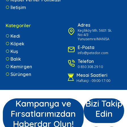
İletişim
Adres
Kategoriler
Keçiliköy Mh. 5601 Sk.
No:4/3
Kedi
Yunusemre/MANİSA
Köpek
E-Posta
Kuş
info@petedor.com
Balık
Telefon
Kemirgen
0 850 308 29 10
Sürüngen
Mesai Saatleri
Haftaiçi - 09:00-17:00
Kampanya ve
Bizi Takip
Fırsatlarımızdan
Edin
Haberdar Olun!