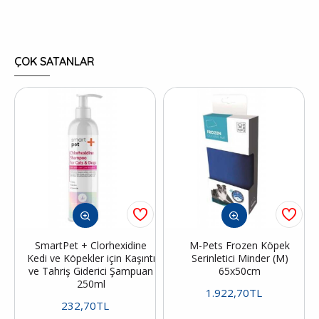
ÇOK SATANLAR
SmartPet + Clorhexidine
M-Pets Frozen Köpek
Kedi ve Köpekler için Kaşıntı
Serinletici Minder (M)
ve Tahriş Giderici Şampuan
65x50cm
250ml
1.922,70TL
232,70TL