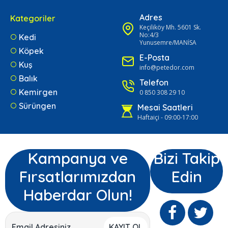
Adres
Kategoriler
Keçiliköy Mh. 5601 Sk.
No:4/3
Kedi
Yunusemre/MANİSA
Köpek
E-Posta
Kuş
info@petedor.com
Balık
Telefon
Kemirgen
0 850 308 29 10
Sürüngen
Mesai Saatleri
Haftaiçi - 09:00-17:00
Kampanya ve
Bizi Takip
Fırsatlarımızdan
Edin
Haberdar Olun!
KAYIT OL