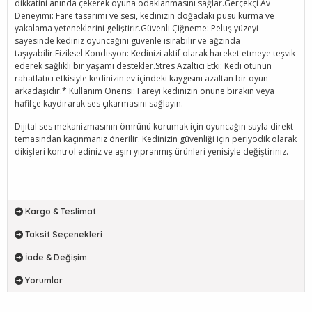
dikkatini anında çekerek oyuna odaklanmasını sağlar.Gerçekçi Av
Deneyimi: Fare tasarımı ve sesi, kedinizin doğadaki pusu kurma ve
yakalama yeteneklerini geliştirir.Güvenli Çiğneme: Peluş yüzeyi
sayesinde kediniz oyuncağını güvenle ısırabilir ve ağzında
taşıyabilir.Fiziksel Kondisyon: Kedinizi aktif olarak hareket etmeye teşvik
ederek sağlıklı bir yaşamı destekler.Stres Azaltıcı Etki: Kedi otunun
rahatlatıcı etkisiyle kedinizin ev içindeki kaygısını azaltan bir oyun
arkadaşıdır.* Kullanım Önerisi: Fareyi kedinizin önüne bırakın veya
hafifçe kaydırarak ses çıkarmasını sağlayın.
Dijital ses mekanizmasının ömrünü korumak için oyuncağın suyla direkt
temasından kaçınmanız önerilir. Kedinizin güvenliği için periyodik olarak
dikişleri kontrol ediniz ve aşırı yıpranmış ürünleri yenisiyle değiştiriniz.
Kargo & Teslimat
Taksit Seçenekleri
İade & Değişim
Yorumlar