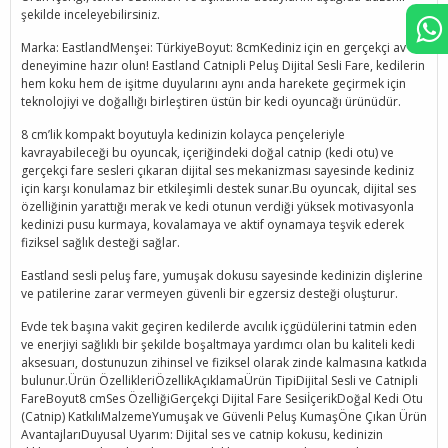
şekilde inceleyebilirsiniz.
Marka: EastlandMenşei: TürkiyeBoyut: 8cmKediniz için en gerçekçi av
deneyimine hazır olun! Eastland Catnipli Peluş Dijital Sesli Fare, kedilerin
hem koku hem de işitme duyularını aynı anda harekete geçirmek için
teknolojiyi ve doğallığı birleştiren üstün bir kedi oyuncağı ürünüdür.
8 cm’lik kompakt boyutuyla kedinizin kolayca pençeleriyle
kavrayabileceği bu oyuncak, içeriğindeki doğal catnip (kedi otu) ve
gerçekçi fare sesleri çıkaran dijital ses mekanizması sayesinde kediniz
için karşı konulamaz bir etkileşimli destek sunar.Bu oyuncak, dijital ses
özelliğinin yarattığı merak ve kedi otunun verdiği yüksek motivasyonla
kedinizi pusu kurmaya, kovalamaya ve aktif oynamaya teşvik ederek
fiziksel sağlık desteği sağlar.
Eastland sesli peluş fare, yumuşak dokusu sayesinde kedinizin dişlerine
ve patilerine zarar vermeyen güvenli bir egzersiz desteği oluşturur.
Evde tek başına vakit geçiren kedilerde avcılık içgüdülerini tatmin eden
ve enerjiyi sağlıklı bir şekilde boşaltmaya yardımcı olan bu kaliteli kedi
aksesuarı, dostunuzun zihinsel ve fiziksel olarak zinde kalmasına katkıda
bulunur.Ürün ÖzellikleriÖzellikAçıklamaÜrün TipiDijital Sesli ve Catnipli
FareBoyut8 cmSes ÖzelliğiGerçekçi Dijital Fare SesiİçerikDoğal Kedi Otu
(Catnip) KatkılıMalzemeYumuşak ve Güvenli Peluş KumaşÖne Çıkan Ürün
AvantajlarıDuyusal Uyarım: Dijital ses ve catnip kokusu, kedinizin