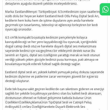
detaylarını aşağıda düzenli şekilde inceleyebilirsiniz.
Marka: EastlandMenşei: TürkiyeBoyut: 6.5cmKedinizin oyun saatlerine
vızıltı dolu bir heyecan katın! Eastland Kedi Otlu Peluş Dijital Sesli Arı,
kedilerin hem koku hem de işitme duyularını aynı anda harekete
geçirmek için tasarlanmış, teknoloji ve eğlenceyi birleştiren bir kedi
oyuncağı ürünüdür.
6.5 cm’lik kompakt boyutuyla kedinizin pençeleriyle kolayca
kavrayabileceği ve her yere taşıyabileceği bu oyuncak, içeriğindeki
doğal catnip (kedi otu) ve harekete duyarlı dijital ses mekanizması
sayesinde kediniz için vazgeçilmez bir etkileşimli destek sunar.Bu
sevimli arı figürü, dijital ses özelliğinin yarattığı merak ve kedi otunun
verdiği yüksek çekim gücüyle kedinizi pusu kurmaya, pati atmaya ve
kovalamaya teşvik ederek fiziksel sağlık desteği sağlar.
Eastland dijital sesli arı, yüksek kaliteli yumuşak peluş dokusu sayesinde
kedinizin dişlerine ve patilerine zarar vermeyen güvenli bir egzersiz
desteği oluşturur.
Evde tek başına vakit geçiren kedilerde can sıkıntısını gideren ve enerjiyi
sağlıklı bir şekilde boşaltmaya yardımcı olan bu kaliteli kedi aksesuarı,
dostunuzun zihinsel ve fiziksel gelişimine katkıda bulunur.Ürün
ÖzellikleriÖzellikAçıklamaÜrün TipiDijital Sesli ve Catnipli Peluş
ArıBoyut6.5 cmSes ÖzelliğiHarekete Duyarlı Elektronik Ses