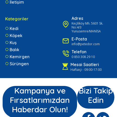
İletişim
Adres
Kategoriler
Keçiliköy Mh. 5601 Sk.
No:4/3
Kedi
Yunusemre/MANİSA
Köpek
E-Posta
Kuş
info@petedor.com
Balık
Telefon
Kemirgen
0 850 308 29 10
Sürüngen
Mesai Saatleri
Haftaiçi - 09:00-17:00
Kampanya ve
Bizi Takip
Fırsatlarımızdan
Edin
Haberdar Olun!