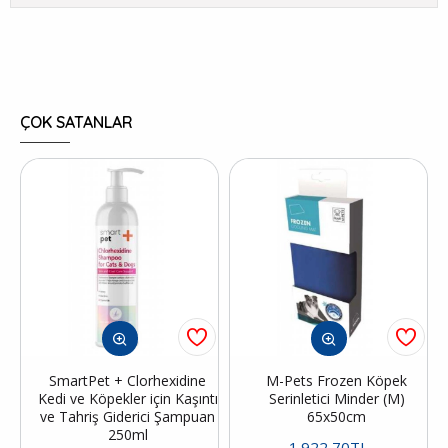
ÇOK SATANLAR
SmartPet + Clorhexidine
M-Pets Frozen Köpek
Kedi ve Köpekler için Kaşıntı
Serinletici Minder (M)
ve Tahriş Giderici Şampuan
65x50cm
250ml
1.922,70TL