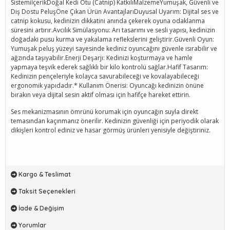
SistemiİçerikDoğal Kedi Otu (Catnip) KatkılıMalzemeYumuşak, Güvenli ve
Diş Dostu PeluşÖne Çıkan Ürün AvantajlarıDuyusal Uyarım: Dijital ses ve
catnip kokusu, kedinizin dikkatini anında çekerek oyuna odaklanma
süresini artırır.Avcılık Simülasyonu: Arı tasarımı ve sesli yapısı, kedinizin
doğadaki pusu kurma ve yakalama reflekslerini geliştirir.Güvenli Oyun:
Yumuşak peluş yüzeyi sayesinde kediniz oyuncağını güvenle ısırabilir ve
ağzında taşıyabilir.Enerji Deşarjı: Kedinizi koşturmaya ve hamle
yapmaya teşvik ederek sağlıklı bir kilo kontrolü sağlar.Hafif Tasarım:
Kedinizin pençeleriyle kolayca savurabileceği ve kovalayabileceği
ergonomik yapıdadır.* Kullanım Önerisi: Oyuncağı kedinizin önüne
bırakın veya dijital sesin aktif olması için hafifçe hareket ettirin.
Ses mekanizmasının ömrünü korumak için oyuncağın suyla direkt
temasından kaçınmanız önerilir. Kedinizin güvenliği için periyodik olarak
dikişleri kontrol ediniz ve hasar görmüş ürünleri yenisiyle değiştiriniz.
Kargo & Teslimat
Taksit Seçenekleri
İade & Değişim
Yorumlar