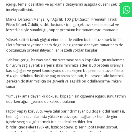
içeriği, temel özellikleri ve açıklama detaylarını aşağıda düzenli şekilde
inceleyebilirsiniz.
Marka: Dr.SacchiMenşei: ÇinAğırlık: 100 grDr.Sacchi Premium Tavuk
Fileto Köpek Ödülü, sadık dostunuz için gerçek tavuk etinin en saf ve
lezzetli haliyle sunulduğu, süper premium bir tamamlayıcı mamadır.
Yüksek kaliteli tavuk göğsü etinden elde edilen bu tahılsız köpek ödülü,
fileto formu sayesinde hem doğal bir çiğneme deneyimi sunar hem de
dostunuzun protein ihtiyacını en lezzetli yoldan karşılar.
Tahılsız içeriği, hassas sindirim sistemine sahip köpekler için mükemmel
bir uyum sağlayarak alerjen riskini minimize eder.%50 protein oranıyla
kas sağlığını ve genel kondisyonu destekleyen bu premium tavuk fileto,
%4 gibi oldukça düşük bir yağ oranına sahiptir; bu sayede kilo kontrolü
gereken dostlarımız için de güvenli ve sağlıklı bir ödüllendirme imkanı
sunar.
Yumuşak ama dayanıklı dokusu, köpeğinizin çiğneme içgüdüsünü tatmin
ederken ağız hijyenine de katkıda bulunur.
Hiçbir yapay koruyucu veya tahıl barındırmayan bu doğal ödül maması,
hem eğitim seanslarında yüksek motivasyon sağlamak hem de gün
içinde sevginizi göstermek için en ideal tercihlerden
biridir.İçindekilerTavuk eti, fıstık proteini, gliserin, potasyum sorbat,