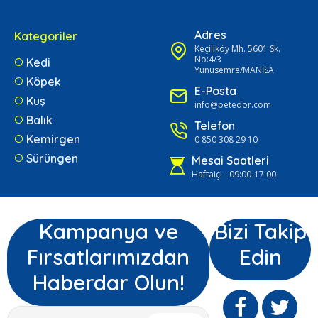
Adres
Kategoriler
Keçiliköy Mh. 5601 Sk.
No:4/3
Kedi
Yunusemre/MANİSA
Köpek
E-Posta
Kuş
info@petedor.com
Balık
Telefon
Kemirgen
0 850 308 29 10
Sürüngen
Mesai Saatleri
Haftaiçi - 09:00-17:00
Kampanya ve
Bizi Takip
Fırsatlarımızdan
Edin
Haberdar Olun!