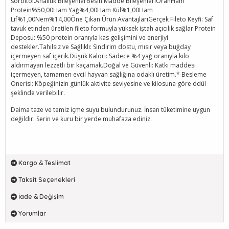
sorbitol.Analitik BileşenlerBesin Madde BileşenleriOranHam
Protein%50,00Ham Yağ%4,00Ham Kül%1,00Ham
Lif%1,00Nem%14,00Öne Çıkan Ürün AvantajlarıGerçek Fileto Keyfi: Saf
tavuk etinden üretilen fileto formuyla yüksek iştah açıcılık sağlar.Protein
Deposu: %50 protein oranıyla kas gelişimini ve enerjiyi
destekler.Tahılsız ve Sağlıklı: Sindirim dostu, mısır veya buğday
içermeyen saf içerik.Düşük Kalori: Sadece %4 yağ oranıyla kilo
aldırmayan lezzetli bir kaçamak.Doğal ve Güvenli: Katkı maddesi
içermeyen, tamamen evcil hayvan sağlığına odaklı üretim.* Besleme
Önerisi: Köpeğinizin günlük aktivite seviyesine ve kilosuna göre ödül
şeklinde verilebilir.
Daima taze ve temiz içme suyu bulundurunuz. İnsan tüketimine uygun
değildir. Serin ve kuru bir yerde muhafaza ediniz.
Kargo & Teslimat
Taksit Seçenekleri
İade & Değişim
Yorumlar