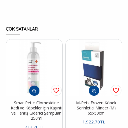
ÇOK SATANLAR
SmartPet + Clorhexidine
M-Pets Frozen Köpek
Kedi ve Köpekler için Kaşıntı
Serinletici Minder (M)
ve Tahriş Giderici Şampuan
65x50cm
250ml
1.922,70TL
232,70TL