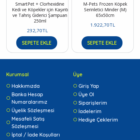
SmartPet + Clorhexidine
M-Pets Frozen Köpek
Kedi ve Köpekler için Kaşıntı
Serinletici Minder (M)
ve Tahriş Giderici Şampuan
65x50cm
250ml
1.922,70TL
232,70TL
SEPETE EKLE
SEPETE EKLE
Kurumsal
Üye
Hakkımızda
Giriş Yap
Banka Hesap
Üye Ol
Numaralarımız
Siparişlerim
Üyelik Sözleşmesi
İadelerim
Mesafeli Satış
Hediye Çeklerim
Sözleşmesi
İptal / İade Koşulları