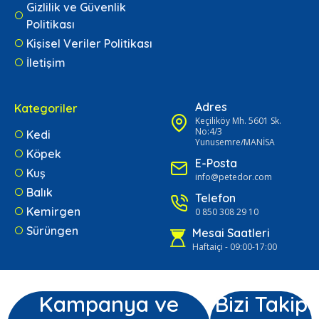
Gizlilik ve Güvenlik
Politikası
Kişisel Veriler Politikası
İletişim
Adres
Kategoriler
Keçiliköy Mh. 5601 Sk.
No:4/3
Kedi
Yunusemre/MANİSA
Köpek
E-Posta
Kuş
info@petedor.com
Balık
Telefon
Kemirgen
0 850 308 29 10
Sürüngen
Mesai Saatleri
Haftaiçi - 09:00-17:00
Kampanya ve
Bizi Takip