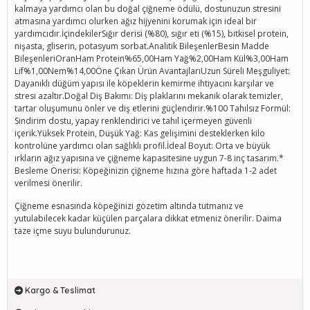
kalmaya yardımcı olan bu doğal çiğneme ödülü, dostunuzun stresini
atmasına yardımcı olurken ağız hijyenini korumak için ideal bir
yardımcıdır.İçindekilerSığır derisi (%80), sığır eti (%15), bitkisel protein,
nişasta, gliserin, potasyum sorbat.Analitik BileşenlerBesin Madde
BileşenleriOranHam Protein%65,00Ham Yağ%2,00Ham Kül%3,00Ham
Lif%1,00Nem%14,00Öne Çıkan Ürün AvantajlarıUzun Süreli Meşguliyet:
Dayanıklı düğüm yapısı ile köpeklerin kemirme ihtiyacını karşılar ve
stresi azaltır.Doğal Diş Bakımı: Diş plaklarını mekanik olarak temizler,
tartar oluşumunu önler ve diş etlerini güçlendirir.%100 Tahılsız Formül:
Sindirim dostu, yapay renklendirici ve tahıl içermeyen güvenli
içerik.Yüksek Protein, Düşük Yağ: Kas gelişimini desteklerken kilo
kontrolüne yardımcı olan sağlıklı profil.İdeal Boyut: Orta ve büyük
ırkların ağız yapısına ve çiğneme kapasitesine uygun 7-8 inç tasarım.*
Besleme Önerisi: Köpeğinizin çiğneme hızına göre haftada 1-2 adet
verilmesi önerilir.
Çiğneme esnasında köpeğinizi gözetim altında tutmanız ve
yutulabilecek kadar küçülen parçalara dikkat etmeniz önerilir. Daima
taze içme suyu bulundurunuz.
Kargo & Teslimat