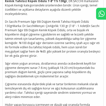
Kemik Tahılsız Köpek Ödülü 7-8“ 1'li 130gr
, DR.SACCHI markasının
Köpek Kemiği kategorisindeki ürünlerinden biridir. Ürün içeriği, temel
özellikleri ve açıklama detaylarını aşağıda düzenli şekilde
inceleyebilirsiniz.
Dr.Sacchi Premium Sığır Etli Düğüm Kemik Tahılsız Köpek Ödülü
130grMarka: Dr.SacchiMenşei: ÇinAğırlık: 130 gr (7-8" - 1 Adet)Dr.Sacchi
Premium Sığır Etli Düğüm Kemik Köpek Ödülü, orta ve büyük ırk
köpeklerin doğal çiğneme içgüdülerini en sağlıklı ve lezzetli şekilde
tatmin etmek için tasarlanmış, yüksek dayanıklılığa sahip bir çiğneme
kemiğidir. %100 doğal sığır derisinin üzerine sarılmış iştah açıcı sığır eti
ile formüle edilen bu tahılsız köpek ödülü, hem uzun süreli bir
meşguliyet sağlar hem de %65 gibi yüksek bir protein oranıyla besleyici
bir ek gıda görevi görür.
Sığır etinin yoğun aroması, dostlarımızı anında cezbederek keyifli bir
çiğneme deneyimi sunar.7-8 inç (yaklaşık 18-20 cm) boyutundaki bu
premium düğüm kemik, güçlü çene yapısına sahip köpeklerin diş
sağlığını desteklemek için mükemmel bir araçtır.
Çiğneme esnasında dişlerdeki plak ve tartar birikimini mekanik olarak
temizleyerek diş eti sağlığını korur ve ağız kokusunun azaltılmasına
yardımcı olur. Tahılsız içeriği sayesinde sindirim sistemini yormaz ve
alerji riskini minimize eder.
Hiçbir yapay koruyucu içermeyen ve düşük yağ oranıyla formda