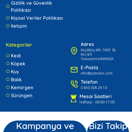
Gizlilik ve Güvenlik
Politikası
Kişisel Veriler Politikası
İletişim
Adres
Kategoriler
Keçiliköy Mh. 5601 Sk.
No:4/3
Kedi
Yunusemre/MANİSA
Köpek
E-Posta
Kuş
info@petedor.com
Balık
Telefon
Kemirgen
0 850 308 29 10
Sürüngen
Mesai Saatleri
Haftaiçi - 09:00-17:00
Kampanya ve
Bizi Takip