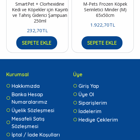
SmartPet + Clorhexidine
M-Pets Frozen Köpek
Kedi ve Köpekler için Kaşıntı
Serinletici Minder (M)
ve Tahriş Giderici Şampuan
65x50cm
250ml
1.922,70TL
232,70TL
SEPETE EKLE
SEPETE EKLE
Kurumsal
Üye
Hakkımızda
Giriş Yap
Banka Hesap
Üye Ol
Numaralarımız
Siparişlerim
Üyelik Sözleşmesi
İadelerim
Mesafeli Satış
Hediye Çeklerim
Sözleşmesi
İptal / İade Koşulları