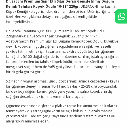
Dr.Sacchi Premium Sığır Etli Sığır Derisi Genişletilmiş Düğüm
Kemik Tahılsız Köpek Ödülü 10-11'' 220gr
, DR.SACCHI markasının
Köpek Kemiği kategorisindeki ürünlerinden biridir. Ürün içeriği, temel
özellikleri ve açıklama detaylarını aşağıda düzenli şekilde
inceleyebilirsiniz.
Dr.Sacchi Premium Sığır Etli Düğüm Kemik Tahılsız Köpek Ödülü
220grMarka: Dr.SacchiMenşei: ÇinAğırlık: 220gr (10-11" - 1
Adet)Dr.Sacchi Premium Sığır Etli Düğüm Kemik Köpek Ödülü, büyük ve
dev ırk köpeklerin güçlü çiğneme içgüdülerini en sağlıklı ve lezzetli
şekilde tatmin etmek için tasarlanmış, ekstra büyük boy bir çiğneme
kemiğidir. %100 doğal sığır derisinin üzerine sarılmış iştah açıcı sığır eti
ile formüle edilen bu tahılsız köpek ödülü, hem uzun süreli bir
meşguliyet sağlar hem de %65 gibi yüksek bir protein oranıyla besleyici
bir ek gıda görevi görür.
Sığır etinin yoğun aroması, güçlü dostlarımızı anında cezbederek keyifli
bir çiğneme deneyimi sunar.10-11 inç (yaklaşık 25-28 cm) boyutundaki
bu dev boy düğüm kemik, güçlü çene yapısına sahip köpeklerin diş
sağlığını desteklemek için mükemmel bir araçtır.
Çiğneme esnasında dişlerdeki plak ve tartar birikimini mekanik olarak
temizleyerek diş eti sağlığını korur ve ağız kokusunun azaltılmasına
yardımcı olur. Tahılsız içeriği sayesinde sindirim sistemini yormaz ve
alerji riskini minimize eder.