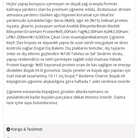
Hiçbir yapay koruyucu içermeyen ve düşük yağ oranıyla formda
kalmaya yardımcı olan bu premium çiğneme ödülü, dostunuzun stresini
atmasına yardımcı olurken ağız hijyenini korumak için ideal bir
yardımcıdır.İçindekilerSığır derisi (%80), sığır eti (%15), bitkisel protein,
nişasta, gliserin, potasyum sorbat.Analitik BileşenlerBesin Madde
BileşenleriOranHam Protein%65,00Ham Yağ%2,00Ham Kül%3,00Ham
Lif%1,00Nem%14,00Öne Çıkan Ürün AvantajlarıMaksimum Çiğneme
Keyfi: Dev boyutu ve dayanıklı yapısı ile uzun süreli meşguliyet ve stres
kontrolü sağlar.Doğal Diş Bakımı: Diş plaklarını temizler, diş taşlarını
önler ve diş etlerini güçlendirir.%100 Tahılsız ve Saf: Sindirim dostu,
yapay renklendirici ve tahıl içermeyen sağlıklı ödül maması.Yüksek
Protein Kaynağı: %65 hayvansal protein oranı ile kas sağlığını ve enerjiyi
destekler.Büyük Irk Ergonomisi: Güçlü çeneler ve büyük ağız yapıları için
özel olarak tasarlanmış 10-11 inç boyut.* Besleme Önerisi: Büyük ırk
köpeğinizin çiğneme alışkanlığına göre haftada 1 adet verilmesi önerilir.
Çiğneme esnasında köpeğinizi gözetim altında tutmanız ve
yutulabilecek kadar küçülen parçalara dikkat etmeniz önerilir. Daima
taze içme suyu bulundurunuz.
Kargo & Teslimat