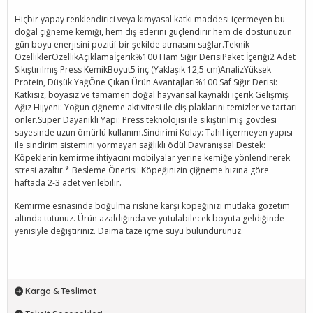
Hiçbir yapay renklendirici veya kimyasal katkı maddesi içermeyen bu
doğal çiğneme kemiği, hem diş etlerini güçlendirir hem de dostunuzun
gün boyu enerjisini pozitif bir şekilde atmasını sağlar.Teknik
ÖzelliklerÖzellikAçıklamaİçerik%100 Ham Sığır DerisiPaket İçeriği2 Adet
Sıkıştırılmış Press KemikBoyut5 inç (Yaklaşık 12,5 cm)AnalizYüksek
Protein, Düşük YağÖne Çıkan Ürün Avantajları%100 Saf Sığır Derisi:
Katkısız, boyasız ve tamamen doğal hayvansal kaynaklı içerik.Gelişmiş
Ağız Hijyeni: Yoğun çiğneme aktivitesi ile diş plaklarını temizler ve tartarı
önler.Süper Dayanıklı Yapı: Press teknolojisi ile sıkıştırılmış gövdesi
sayesinde uzun ömürlü kullanım.Sindirimi Kolay: Tahıl içermeyen yapısı
ile sindirim sistemini yormayan sağlıklı ödül.Davranışsal Destek:
Köpeklerin kemirme ihtiyacını mobilyalar yerine kemiğe yönlendirerek
stresi azaltır.* Besleme Önerisi: Köpeğinizin çiğneme hızına göre
haftada 2-3 adet verilebilir.
Kemirme esnasında boğulma riskine karşı köpeğinizi mutlaka gözetim
altında tutunuz. Ürün azaldığında ve yutulabilecek boyuta geldiğinde
yenisiyle değiştiriniz. Daima taze içme suyu bulundurunuz.
Kargo & Teslimat