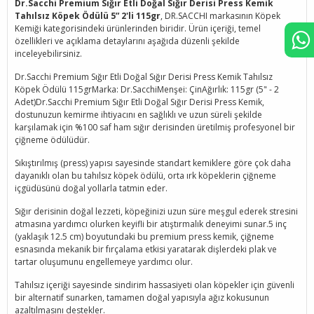
Dr.Sacchi Premium Sığır Etli Doğal Sığır Derisi Press Kemik
Tahılsız Köpek Ödülü 5” 2'li 115gr
, DR.SACCHI markasının Köpek
Kemiği kategorisindeki ürünlerinden biridir. Ürün içeriği, temel
özellikleri ve açıklama detaylarını aşağıda düzenli şekilde
inceleyebilirsiniz.
Dr.Sacchi Premium Sığır Etli Doğal Sığır Derisi Press Kemik Tahılsız
Köpek Ödülü 115grMarka: Dr.SacchiMenşei: ÇinAğırlık: 115gr (5" - 2
Adet)Dr.Sacchi Premium Sığır Etli Doğal Sığır Derisi Press Kemik,
dostunuzun kemirme ihtiyacını en sağlıklı ve uzun süreli şekilde
karşılamak için %100 saf ham sığır derisinden üretilmiş profesyonel bir
çiğneme ödülüdür.
Sıkıştırılmış (press) yapısı sayesinde standart kemiklere göre çok daha
dayanıklı olan bu tahılsız köpek ödülü, orta ırk köpeklerin çiğneme
içgüdüsünü doğal yollarla tatmin eder.
Sığır derisinin doğal lezzeti, köpeğinizi uzun süre meşgul ederek stresini
atmasına yardımcı olurken keyifli bir atıştırmalık deneyimi sunar.5 inç
(yaklaşık 12.5 cm) boyutundaki bu premium press kemik, çiğneme
esnasında mekanik bir fırçalama etkisi yaratarak dişlerdeki plak ve
tartar oluşumunu engellemeye yardımcı olur.
Tahılsız içeriği sayesinde sindirim hassasiyeti olan köpekler için güvenli
bir alternatif sunarken, tamamen doğal yapısıyla ağız kokusunun
azaltılmasını destekler.