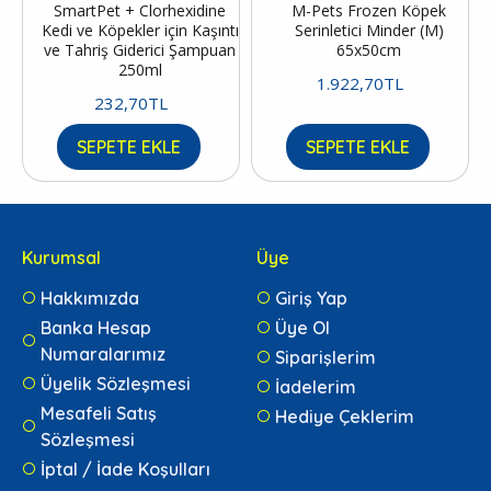
SmartPet + Clorhexidine
M-Pets Frozen Köpek
Kedi ve Köpekler için Kaşıntı
Serinletici Minder (M)
ve Tahriş Giderici Şampuan
65x50cm
250ml
1.922,70TL
232,70TL
SEPETE EKLE
SEPETE EKLE
Kurumsal
Üye
Hakkımızda
Giriş Yap
Banka Hesap
Üye Ol
Numaralarımız
Siparişlerim
Üyelik Sözleşmesi
İadelerim
Mesafeli Satış
Hediye Çeklerim
Sözleşmesi
İptal / İade Koşulları