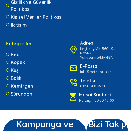
Gizlilik ve Güvenlik
Politikası
Kişisel Veriler Politikası
İletişim
Adres
Kategoriler
Keçiliköy Mh. 5601 Sk.
No:4/3
Kedi
Yunusemre/MANİSA
Köpek
E-Posta
Kuş
info@petedor.com
Balık
Telefon
Kemirgen
0 850 308 29 10
Sürüngen
Mesai Saatleri
Haftaiçi - 09:00-17:00
Kampanya ve
Bizi Takip