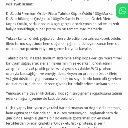
inceleyebilirsiniz.
Dr.Sacchi Premium Ördek Fileto Tahılsız Köpek Ödülü 100grMarka:
Dr.SacchiMenşei: ÇinAğırlık: 100grDr.Sacchi Premium Ördek Fileto
Köpek Ödülü, sadık dostunuz için gerçek ördek etinin en saf ve lezzetli
haliyle sunulduğu, süper premium bir tamamlayıcı mamadır.
Yüksek kaliteli ördek göğsü etinden elde edilen bu tahılsız köpek ödülü,
fileto formu sayesinde hem doğal bir çiğneme deneyimi sunar hem de
dostunuzun protein ihtiyacını gurme bir yolla karşılar.
Tahılsız içeriği, hassas sindirim sistemine sahip köpekler için mükemmel
bir uyum sağlayarak alerjen riskini minimize ederken, ördek etinin
zengin amino asit profili genel kondisyonu destekler.%45 protein
oranıyla kas sağlığını ve enerjiyi destekleyen bu premium ördek fileto,
%4 gibi düşük bir yağ oranına sahiptir; bu sayede kilo kontrolü gereken
dostlarımız için de son derece güvenli bir ödüllendirme imkanı sunar.
Yumuşak ama dayanıklı dokusu, köpeğinizin çiğneme içgüdüsünü tatmin
ederken ağız hijyenine de katkıda bulunur.
Hiçbir yapay koruyucu veya tahıl barındırmayan bu doğal ödül maması,
hem eğitim seanslarında en üst düzey motivasyonu sağlamak hem de
gün içinde sevginizi gurme bir dokunuşla göstermek için en ideal
tercihlerden biridir.İçindekilerÖrdek eti, fıstık proteini, gliserin,