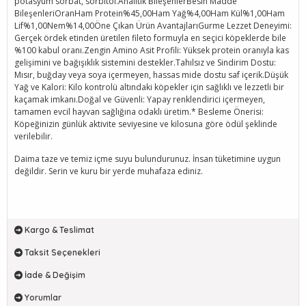
potasyum sorbat, sorbitol.Analitik BileşenlerBesin Madde
BileşenleriOranHam Protein%45,00Ham Yağ%4,00Ham Kül%1,00Ham
Lif%1,00Nem%14,00Öne Çıkan Ürün AvantajlarıGurme Lezzet Deneyimi:
Gerçek ördek etinden üretilen fileto formuyla en seçici köpeklerde bile
%100 kabul oranı.Zengin Amino Asit Profili: Yüksek protein oranıyla kas
gelişimini ve bağışıklık sistemini destekler.Tahılsız ve Sindirim Dostu:
Mısır, buğday veya soya içermeyen, hassas mide dostu saf içerik.Düşük
Yağ ve Kalori: Kilo kontrolü altındaki köpekler için sağlıklı ve lezzetli bir
kaçamak imkanı.Doğal ve Güvenli: Yapay renklendirici içermeyen,
tamamen evcil hayvan sağlığına odaklı üretim.* Besleme Önerisi:
Köpeğinizin günlük aktivite seviyesine ve kilosuna göre ödül şeklinde
verilebilir.
Daima taze ve temiz içme suyu bulundurunuz. İnsan tüketimine uygun
değildir. Serin ve kuru bir yerde muhafaza ediniz.
Kargo & Teslimat
Taksit Seçenekleri
İade & Değişim
Yorumlar