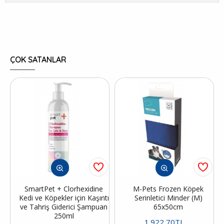
ÇOK SATANLAR
SmartPet + Clorhexidine
M-Pets Frozen Köpek
Kedi ve Köpekler için Kaşıntı
Serinletici Minder (M)
ve Tahriş Giderici Şampuan
65x50cm
250ml
1.922,70TL