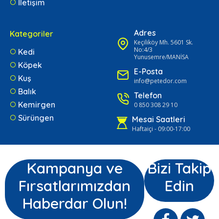
İletişim
Adres
Kategoriler
Keçiliköy Mh. 5601 Sk.
No:4/3
Kedi
Yunusemre/MANİSA
Köpek
E-Posta
Kuş
info@petedor.com
Balık
Telefon
Kemirgen
0 850 308 29 10
Sürüngen
Mesai Saatleri
Haftaiçi - 09:00-17:00
Kampanya ve
Bizi Takip
Fırsatlarımızdan
Edin
Haberdar Olun!