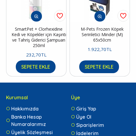
SmartPet + Clorhexidine
M-Pets Frozen Köpek
Kedi ve Köpekler için Kaşıntı
Serinletici Minder (M)
ve Tahriş Giderici Şampuan
65x50cm
250ml
1.922,70TL
232,70TL
SEPETE EKLE
SEPETE EKLE
Kurumsal
Üye
Hakkımızda
Giriş Yap
Banka Hesap
Üye Ol
Numaralarımız
Siparişlerim
Üyelik Sözleşmesi
İadelerim