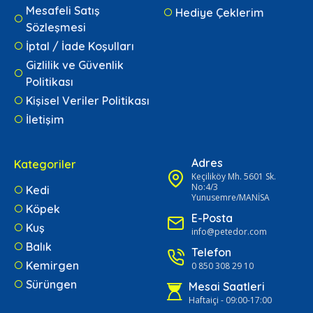
Mesafeli Satış
Hediye Çeklerim
Sözleşmesi
İptal / İade Koşulları
Gizlilik ve Güvenlik
Politikası
Kişisel Veriler Politikası
İletişim
Adres
Kategoriler
Keçiliköy Mh. 5601 Sk.
No:4/3
Kedi
Yunusemre/MANİSA
Köpek
E-Posta
Kuş
info@petedor.com
Balık
Telefon
Kemirgen
0 850 308 29 10
Sürüngen
Mesai Saatleri
Haftaiçi - 09:00-17:00