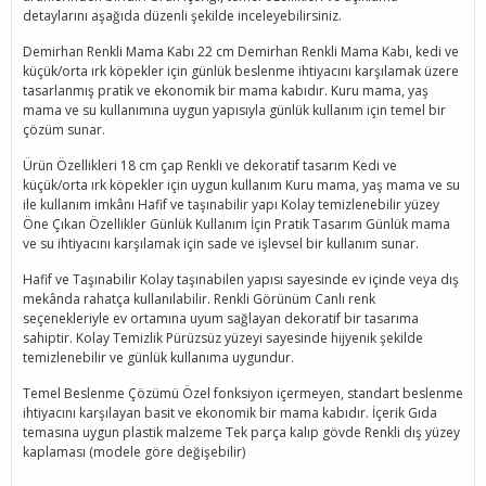
detaylarını aşağıda düzenli şekilde inceleyebilirsiniz.
Demirhan Renkli Mama Kabı 22 cm Demirhan Renkli Mama Kabı, kedi ve
küçük/orta ırk köpekler için günlük beslenme ihtiyacını karşılamak üzere
tasarlanmış pratik ve ekonomik bir mama kabıdır. Kuru mama, yaş
mama ve su kullanımına uygun yapısıyla günlük kullanım için temel bir
çözüm sunar.
Ürün Özellikleri 18 cm çap Renkli ve dekoratif tasarım Kedi ve
küçük/orta ırk köpekler için uygun kullanım Kuru mama, yaş mama ve su
ile kullanım imkânı Hafif ve taşınabilir yapı Kolay temizlenebilir yüzey
Öne Çıkan Özellikler Günlük Kullanım İçin Pratik Tasarım Günlük mama
ve su ihtiyacını karşılamak için sade ve işlevsel bir kullanım sunar.
Hafif ve Taşınabilir Kolay taşınabilen yapısı sayesinde ev içinde veya dış
mekânda rahatça kullanılabilir. Renkli Görünüm Canlı renk
seçenekleriyle ev ortamına uyum sağlayan dekoratif bir tasarıma
sahiptir. Kolay Temizlik Pürüzsüz yüzeyi sayesinde hijyenik şekilde
temizlenebilir ve günlük kullanıma uygundur.
Temel Beslenme Çözümü Özel fonksiyon içermeyen, standart beslenme
ihtiyacını karşılayan basit ve ekonomik bir mama kabıdır. İçerik Gıda
temasına uygun plastik malzeme Tek parça kalıp gövde Renkli dış yüzey
kaplaması (modele göre değişebilir)