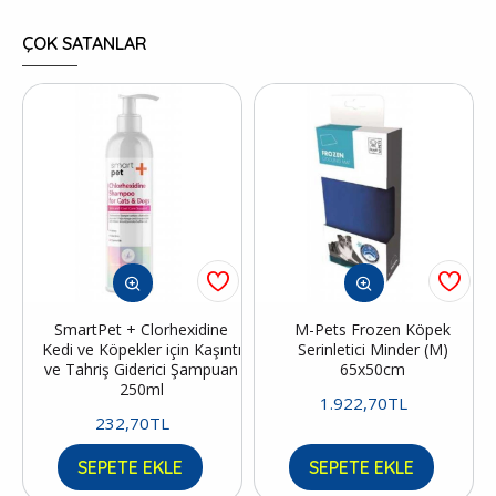
ÇOK SATANLAR
SmartPet + Clorhexidine
M-Pets Frozen Köpek
Kedi ve Köpekler için Kaşıntı
Serinletici Minder (M)
ve Tahriş Giderici Şampuan
65x50cm
250ml
1.922,70TL
232,70TL
SEPETE EKLE
SEPETE EKLE