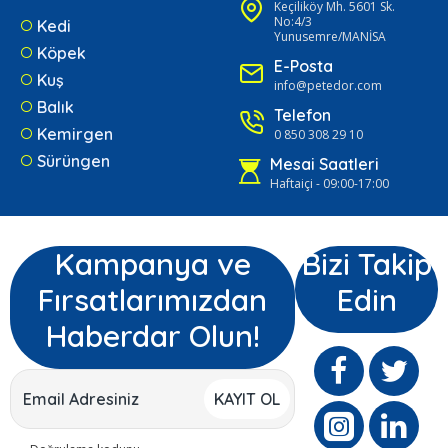
Keçiliköy Mh. 5601 Sk.
No:4/3
Kedi
Yunusemre/MANİSA
Köpek
E-Posta
Kuş
info@petedor.com
Balık
Telefon
Kemirgen
0 850 308 29 10
Sürüngen
Mesai Saatleri
Haftaiçi - 09:00-17:00
Kampanya ve
Bizi Takip
Fırsatlarımızdan
Edin
Haberdar Olun!
KAYIT OL