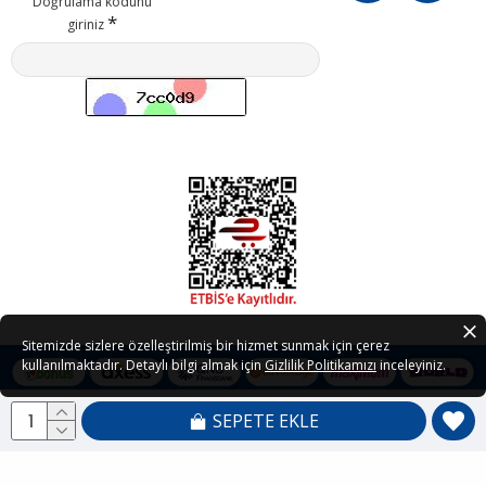
Doğrulama kodunu
giriniz
Sitemizde sizlere özelleştirilmiş bir hizmet sunmak için çerez
kullanılmaktadır. Detaylı bilgi almak için
Gizlilik Politikamızı
inceleyiniz.
SEPETE EKLE
Copyright © 2021 - 2026 Petedor.com Tüm Hakları Saklıdır