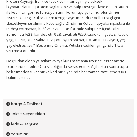
Protein Kaynağı: Balık ve tavuk etinin birleşimiyle yüksek
biyoyararlanımlı protein sağlar.Göz ve Kalp Desteği: İlave edilen taurin
ile kedinizin görme fonksiyonlarını korumaya yardımcı olur.Üriner
Sistem Desteği: Yüksek nem içeriği sayesinde idrar yolları sağlığını
destekleyen su alımına katkı sağlar.Sindirimi Kolay: Tapyoka nişastası ile
mideyi yormayan, hafif ve lezzetli bir formüle sahiptir.* İçindekiler:
Somon eti %28, karides eti %28, tavuk eti %20, tapioka nişastası, tavuk
yağı, taurin, guar sakızı, tuz, potasyum sorbat, E vitamini takviyesi, yeşil
çay ekstresi, su.* Beslenme Önerisi: Yetişkin kediler için günde 1 tüp
verilmesi önerilir.
Doğrudan elden yalatılarak veya kuru mamanın üzerine lezzet artırıcı
olarak sunulabilir. Oda sıcaklığında servis ediniz. Açıldıktan sonra tüpü
bekletmeden tüketiniz ve kedinizin yanında her zaman taze içme suyu
bulundurunuz.
Kargo & Teslimat
Taksit Seçenekleri
İade & Değişim
Yorumlar