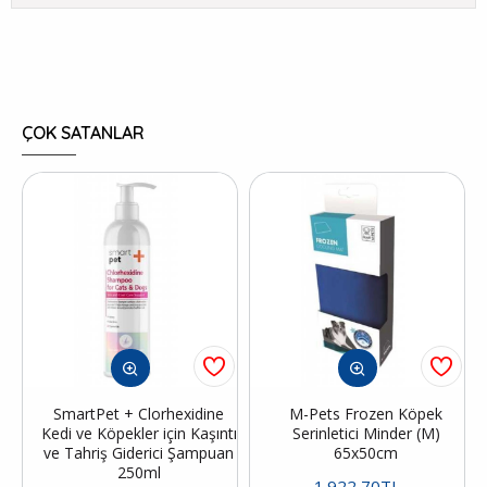
ÇOK SATANLAR
SmartPet + Clorhexidine
M-Pets Frozen Köpek
Kedi ve Köpekler için Kaşıntı
Serinletici Minder (M)
ve Tahriş Giderici Şampuan
65x50cm
250ml
1.922,70TL