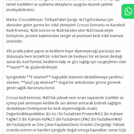
temel özellikleri ve açıklama detaylarını aşağıda düzenli şekilde
inceleyebilirsiniz.
Marka: CrocusMenşei: TürkiyePaket İçeriği: 4x15grDostunuz için
denizden gelen gurme bir ödül deneyimi! Crocus Somonlu ve Karidesli
Kedi Kreması, %28 somon ve %28 karides etini %20 tavuk etiyle
birleştiren, protein bakımından zengin ve premium kedi ödül maması
ürünüdür.
4’lü pratik paket yapısı ve kedilerin hayır diyemeyeceği pürüzsüz sıvı
dokusuyla hem lezzetli bir ödül hem de besleyici bir ek besin desteği
sunar.Bu özel formül, kedilerin kalp ve göz sağlığı için vazgeçilmez olan
**taurin** ile güçlendirilmiştir.
İçeriğindeki **E vitamini** bağışıklık sistemini desteklemeye yardımcı
olurken, **yeşil çay ekstresi** doğal bir antioksidan görevi görerek
genel sağlık durumunu korur.
Crocus kedi kreması, %83'lük yüksek nem oranı sayesinde özellikle su
içmeyi pek sevmeyen kedilerde sıvı alımını artırarak böbrek sağlığını
destekleyen fonksiyonel bir kedi atıştırmalığıdır.Analiz
DeğerleriBileşenMiktar (En Az / En Fazla)Ham Protein%9.2 (En Az)Ham
Yağ%1.5 (En Az)Ham Kül%2.5 (En Fazla)Ham Lif%2 (En Fazla)Nem%83
(En Fazla)İçerik ve Öne Çıkan FaydalarDeniz Ürünleri Zenginliği: Yüksek
oranda somon ve karides içeriğiyle doğal omega kaynakları sunar.Üçlü