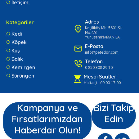
İletişim
Adres
Kategoriler
Keçiliköy Mh. 5601 Sk.
No:4/3
Kedi
Yunusemre/MANİSA
Köpek
E-Posta
Kuş
info@petedor.com
Balık
Telefon
Kemirgen
0 850 308 29 10
Sürüngen
Mesai Saatleri
Haftaiçi - 09:00-17:00
Kampanya ve
Bizi Takip
Fırsatlarımızdan
Edin
Haberdar Olun!