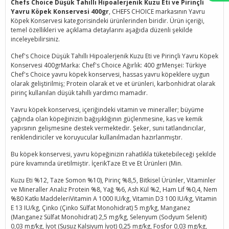
Chefs Choice Düşük Tahıllı Hipoalerjenik Kuzu Eti ve Pirinçli
Yavru Köpek Konservesi 400gr
, CHEFS CHOICE markasının Yavru
Köpek Konservesi kategorisindeki ürünlerinden biridir. Ürün içeriği,
temel özellikleri ve açıklama detaylarını aşağıda düzenli şekilde
inceleyebilirsiniz.
Chef's Choice Düşük Tahıllı Hipoalerjenik Kuzu Eti ve Pirinçli Yavru Köpek
Konservesi 400grMarka: Chef's Choice Ağırlık: 400 grMenşei: Türkiye
Chef's Choice yavru köpek konservesi, hassas yavru köpeklere uygun
olarak geliştirilmiş; Protein olarak et ve et ürünleri, karbonhidrat olarak
pirinç kullanılan düşük tahıllı yardımcı mamadır.
Yavru köpek konservesi, içeriğindeki vitamin ve mineraller; büyüme
çağında olan köpeğinizin bağışıklığının güçlenmesine, kas ve kemik
yapısının gelişmesine destek vermektedir. Şeker, suni tatlandırıcılar,
renklendiriciler ve koruyucular kullanılmadan hazırlanmıştır.
Bu köpek konservesi, yavru köpeğinizin rahatlıkla tüketebileceği şekilde
püre kıvamında üretilmiştir. İçerikTaze Et ve Et Ürünleri (Min.
Kuzu Eti %12, Taze Somon %10), Pirinç %8,5, Bitkisel Ürünler, Vitaminler
ve Mineraller Analiz Protein %8, Yağ %6, Ash Kül %2, Ham Lif %0,4, Nem
%80 Katkı MaddeleriVitamin A 1000 IU/kg, Vitamin D3 100 IU/kg, Vitamin
E 13 IU/kg, Çinko (Çinko Sülfat Monohidrat) 5 mg/kg, Manganez
(Manganez Sülfat Monohidrat) 2,5 mg/kg, Selenyum (Sodyum Selenit)
0,03 mg/kg, İyot (Susuz Kalsiyum İyot) 0,25 mg/kg, Fosfor 0,03 mg/kg,