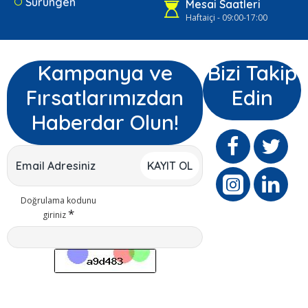
Sürüngen
Mesai Saatleri
Haftaiçi - 09:00-17:00
Kampanya ve
Bizi Takip
Fırsatlarımızdan
Edin
Haberdar Olun!
KAYIT OL
Doğrulama kodunu
giriniz