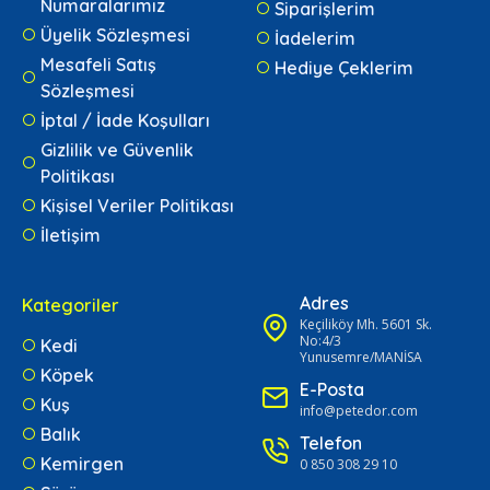
Numaralarımız
Siparişlerim
Üyelik Sözleşmesi
İadelerim
Mesafeli Satış
Hediye Çeklerim
Sözleşmesi
İptal / İade Koşulları
Gizlilik ve Güvenlik
Politikası
Kişisel Veriler Politikası
İletişim
Adres
Kategoriler
Keçiliköy Mh. 5601 Sk.
No:4/3
Kedi
Yunusemre/MANİSA
Köpek
E-Posta
Kuş
info@petedor.com
Balık
Telefon
Kemirgen
0 850 308 29 10