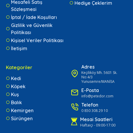
Mesafeli Satış
Hediye Çeklerim
Sözleşmesi
İptal / İade Koşulları
Gizlilik ve Güvenlik
Politikası
Kişisel Veriler Politikası
İletişim
Adres
Kategoriler
Keçiliköy Mh. 5601 Sk.
No:4/3
Kedi
Yunusemre/MANİSA
Köpek
E-Posta
Kuş
info@petedor.com
Balık
Telefon
Kemirgen
0 850 308 29 10
Sürüngen
Mesai Saatleri
Haftaiçi - 09:00-17:00