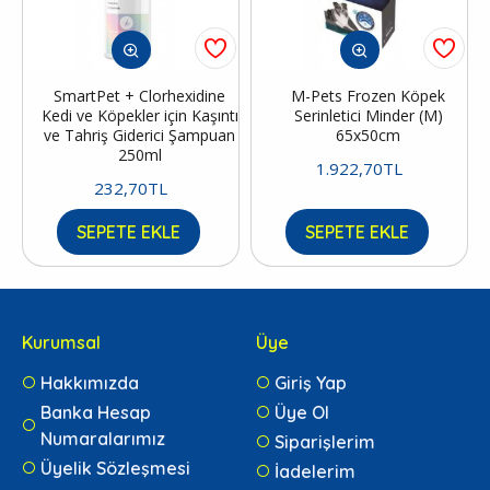
SmartPet + Clorhexidine
M-Pets Frozen Köpek
Kedi ve Köpekler için Kaşıntı
Serinletici Minder (M)
ve Tahriş Giderici Şampuan
65x50cm
250ml
1.922,70TL
232,70TL
SEPETE EKLE
SEPETE EKLE
Kurumsal
Üye
Hakkımızda
Giriş Yap
Banka Hesap
Üye Ol
Numaralarımız
Siparişlerim
Üyelik Sözleşmesi
İadelerim