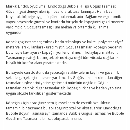
Marka: LindoBoyut: Small Lindodogs Bubble H Tipi Göğüs Tasması;
Güvenli gezi deneyimleri için özel olarak tasarlanmıştır. Her ırk ve
boyuttaki köpeğe uygun ölçüleri bulunmaktadır. Sağlam ve ergonomik
yapısı sayesinde güvenli ve konforlu bir şekilde köpeğinizi gezdirmenize
yardımcıdır. Göğüs tasması; Tüm mekân ve ortamda kullanıma
uygundur.
Köpek göğüs tasması; Yüksek baskı teknolojisi ve kaliteli polyester elyaf
metaryelleri kullanılarak üretilmiştir. Göğüs tasmaları köpeğin bedenini
bütünüyle kavrayarak köpeğin yönlendirilmesini kolaylaştırmaktadır.
Tasmanın yarattığı basınç tek bir noktaya değil tüm vücuda dağılarak
büyük bir konfor alanı yaratmaktadır.
Bu sayede can dostunuzla yapacağınız aktivitelerin keyifli ve güvenli bir
şekilde gerçekleştirilmesine yardımcıdır. Göğüs tasması olmadan diğer
tasmaların işlevlerini yerine getirmesi mümkün değildir. Göğüs
tasmaları da tıpkı diğer tasmalar gibi köpeğin ırkına ve beden yapısına
uygun ölçüde farklılıklar göstermektedir.
Köpeğiniz için aradığınız hem işlevsel hem de estetik özelliklerin
tamamını bir tasmada bulabileceğiniz özel bir aksesuardır. Lindodogs
Bubble Boyun Tasması aynı zamanda Bubble Göğüs Tasması ve Bubble
Gezdirme Tasması ile bir set oluşturabilirsiniz.