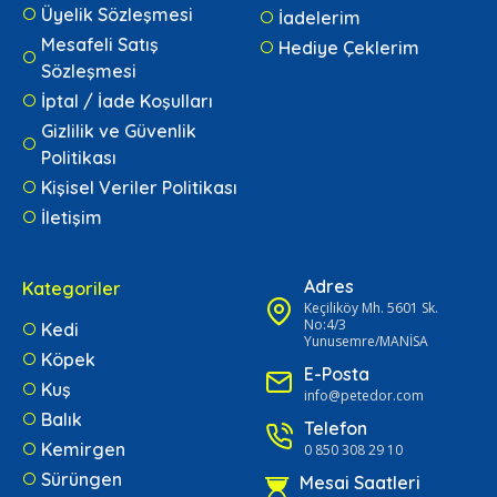
Üyelik Sözleşmesi
İadelerim
Mesafeli Satış
Hediye Çeklerim
Sözleşmesi
İptal / İade Koşulları
Gizlilik ve Güvenlik
Politikası
Kişisel Veriler Politikası
İletişim
Adres
Kategoriler
Keçiliköy Mh. 5601 Sk.
No:4/3
Kedi
Yunusemre/MANİSA
Köpek
E-Posta
Kuş
info@petedor.com
Balık
Telefon
Kemirgen
0 850 308 29 10
Sürüngen
Mesai Saatleri