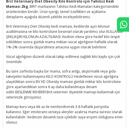
Brit Veterinary Diet Obesity Kilo Kontrolü için Tahılsız Kedi
Maması 2kg
, BRIT markasının Tahılsız Kedi Mamaları kategorisindeki
ürünlerinden biridir. Ürün içeriği, temel özellikleri ve açıklama
detaylarını aşağıda düzenli şekilde inceleyebilirsiniz.
Brit Veterinary Diet Obesity kedi maması, kedilerde aşırı kilonun
azaltılmasına ve kilo kontrolüne besinsel olarak yardımcı olur.KULLANIM
ŞEKLİAŞIRI KİLONUN AZALTILMASI: Kedinin ırkına göre hedef kilo tespit
edildikten sonra günlük mama miktarı vücut ağırlığının haftalık olarak
1%-2% civarında düşürülmesi amacına uygun olarak belirlenir.
Vücut ağırlığının düzenli olarak takip edilmesi sağlıklı kilo kaybı için çok
önemlidir.
Bu süre zarfında başka bir mama, sofra artığı, atıştırmalık veya gıda
takviyeleri kullanmayınız.KİLO KONTROLÜ Hedeflenen vücut ağırlığına
ulaşıldıktan sonra BV VD Obesity maması günlük miktar kilo kontrolüne
göre ayarlandıktan sonra 6 ay daha kullanılmaya devam
edilir.BESLENME REHBERİ:Brit veteriner diyetetik mamayı kullanmak için
veterinizle görüşünüz.
Mamayı kuru veya ılık su ile nemlendirerek 3-8 haftalık periyotta
kullanınız. Eğer intolerans ve/veya alerjiler azalırsa mama süresiz olarak
kullanılabilir. Kedinizin devamlı taze içilebilir suya erişimi olduğuna emin
olunuz.