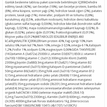
Günlük beslenme tablosu paket üzerinde belirtilmiştir.İÇERİKDehidre
edilmiş tavuk (42%), sarı bezelye (18%), sarı bezelye proteini, bambu lifi
(8%), elma küspesi, somon yağı (2%), hidrolize tavuk ciğeri (2%), patates
proteini, tavuk yağı (1%), mineraller, pisilyum lifi ve tohumu (0,8%),
kurutulmuş alg (0,5%, askofilum nodosum), hidrolize deniz kabuklusu
(glukozamin sülfat kaynağı 0,036%), hidrolize kıkırdak (kondroitin sülfat
kaynağı, 0,025%), maya özütü(mannanoligosakkarit kaynağı 0,02%), B-
glukan (0,02%), yalancı iğde (0,015%), fruktooligosakkarit (0,013%),
Mojove yukka (0,012%)METABOLİZE EDİLEBİLİR ENERJİ3.480
kCal/kgANALİTİK İÇERİKLERHam protein 43%,Yağ içeriği 10%,Ham
seluloz 6%,Ham kül 7%,Nem 10%,omega-3 0,5%,omega-6 1%,Kalsiyum
1,2%,Fosfor 1%,sodyum 0,3%,magnezyum 0,06%GIDA TAKVİYELERİ
(1KG)vitamin A (3a672a) 25000I.U.,vitamin D3(E671) 850I.U.:vitamin E
(3a700) 1000mg,vitamin C (3a312) 300mg,Kolin Klorit (3a890)
2300mg,biyotin (3a880) 3mg,vitamin B1(3a821) 10mg,vitamin B2
30mg,niyasinamid (3a315) 60mg,Kalsiyum-D-pantotenat (3a841)
50mg,vitamin B6(3a831) 35mg,folik asid (3a316) 15mg,vitamin B12
0,15mg,aminosit hidratların çinko şelatı (3b606) 110mg,aminosit
hidratların demir şelatı (E1) 55mg,aminosit hidratların manganez
şelatı(E5) 35mg,potasyum iodide (3b201) 3mg,aminosit hidratların bakır
şelatı(E4) 3mg,Saccaromyces cerevisiaetarafından üretilen selenyumun
organik haliCNCM I-3060 (selenise mayalar inaktif) (3b8.10)
0,2mg,Taurin(3a370) 2300mg,L-Karnitin (3a910) 600mg,L-metiyonin
(3c305) 4000mg,Barsak florası stabilizatörü 1kg ,Enterococcus
faeciumDSM 10663/NCIMB 10415 (4b1707) 1x109CFU