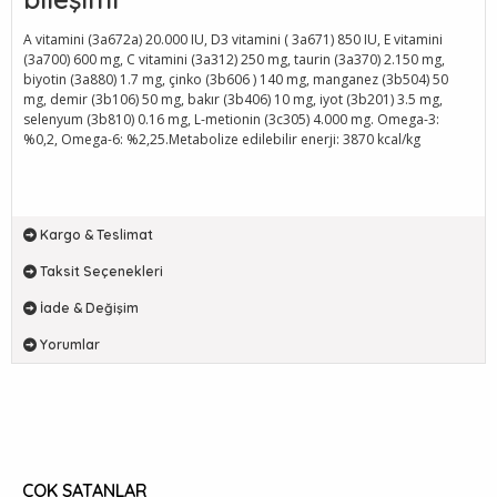
A vitamini (3a672a) 20.000 IU, D3 vitamini ( 3a671) 850 IU, E vitamini
(3a700) 600 mg, C vitamini (3a312) 250 mg, taurin (3a370) 2.150 mg,
biyotin (3a880) 1.7 mg, çinko (3b606 ) 140 mg, manganez (3b504) 50
mg, demir (3b106) 50 mg, bakır (3b406) 10 mg, iyot (3b201) 3.5 mg,
selenyum (3b810) 0.16 mg, L-metionin (3c305) 4.000 mg. Omega-3:
%0,2, Omega-6: %2,25.Metabolize edilebilir enerji: 3870 kcal/kg
Kargo & Teslimat
Taksit Seçenekleri
İade & Değişim
Yorumlar
ÇOK SATANLAR