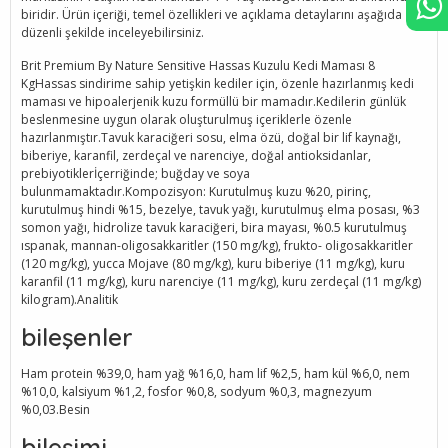
biridir. Ürün içeriği, temel özellikleri ve açıklama detaylarını aşağıda
düzenli şekilde inceleyebilirsiniz.
Brit Premium By Nature Sensitive Hassas Kuzulu Kedi Maması 8
KgHassas sindirime sahip yetişkin kediler için, özenle hazırlanmış kedi
maması ve hipoalerjenik kuzu formüllü bir mamadır.Kedilerin günlük
beslenmesine uygun olarak oluşturulmuş içeriklerle özenle
hazırlanmıştır.Tavuk karaciğeri sosu, elma özü, doğal bir lif kaynağı,
biberiye, karanfil, zerdeçal ve narenciye, doğal antioksidanlar,
prebiyotiklerİçerriğinde; buğday ve soya
bulunmamaktadır.Kompozisyon: Kurutulmuş kuzu %20, pirinç,
kurutulmuş hindi %15, bezelye, tavuk yağı, kurutulmuş elma posası, %3
somon yağı, hidrolize tavuk karaciğeri, bira mayası, %0.5 kurutulmuş
ıspanak, mannan-oligosakkaritler (150 mg/kg), frukto- oligosakkaritler
(120 mg/kg), yucca Mojave (80 mg/kg), kuru biberiye (11 mg/kg), kuru
karanfil (11 mg/kg), kuru narenciye (11 mg/kg), kuru zerdeçal (11 mg/kg)
kilogram).Analitik
bileşenler
Ham protein %39,0, ham yağ %16,0, ham lif %2,5, ham kül %6,0, nem
%10,0, kalsiyum %1,2, fosfor %0,8, sodyum %0,3, magnezyum
%0,03.Besin
bileşimi