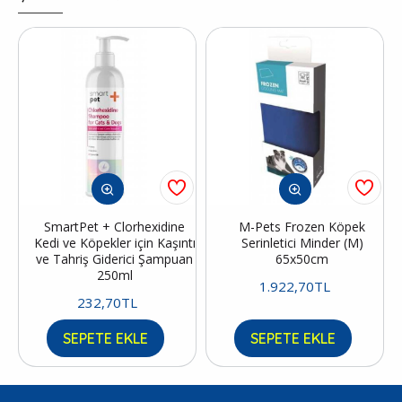
SmartPet + Clorhexidine
M-Pets Frozen Köpek
Kedi ve Köpekler için Kaşıntı
Serinletici Minder (M)
ve Tahriş Giderici Şampuan
65x50cm
250ml
1.922,70TL
232,70TL
SEPETE EKLE
SEPETE EKLE