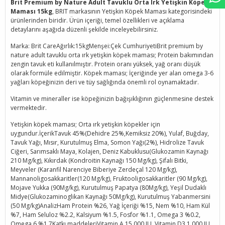
Brit Premium by Nature Adult Tavuklu Orta Irk Yetişkin Köpek
Maması 15kg
, BRIT markasının Yetişkin Köpek Maması kategorisindeki
ürünlerinden biridir. Ürün içeriği, temel özellikleri ve açıklama
detaylarını aşağıda düzenli şekilde inceleyebilirsiniz.
Marka: Brit CareAğırlık:15kgMenşei:Çek CumhuriyetiBrit premium by
nature adult tavuklu orta ırk yetişkin köpek maması; Protein bakımından
zengin tavuk eti kullanılmıştır. Protein oranı yüksek, yağ oranı düşük
olarak formüle edilmiştir. Köpek maması; İçeriğinde yer alan omega 3-6
yağları köpeğinizin deri ve tüy sağlığında önemli rol oynamaktadır.
Vitamin ve mineraller ise köpeğinizin bağışıklığının güçlenmesine destek
vermektedir.
Yetişkin köpek maması; Orta ırk yetişkin köpekler için
uygundur.İçerikTavuk 45%(Dehidre 25%,Kemiksiz 20%), Yulaf, Buğday,
Tavuk Yağı, Mısır, Kurutulmuş Elma, Somon Yağı(2%), Hidrolize Tavuk
Ciğeri, Sarımsaklı Maya, Kolajen, Deniz Kabuklusu(Glukozamin Kaynağı
210 Mg/kg), Kıkırdak (Kondroitin Kaynağı 150 Mg/kg), Şifalı Bitki,
Meyveler (Karanfil Narenciye Biberiye Zerdeçal 120 Mg/kg),
Mannanoligosakkaritler(120 Mg/kg), Fruktooligosakkaritler (90 Mg/kg),
Mojave Yukka (90Mg/kg), Kurutulmuş Papatya (80Mg/kg), Yeşil Dudaklı
Midye(Glukozaminoglikan Kaynağı 50Mg/kg), Kurutulmuş Yabanmersini
(50 Mg/kg)AnalizHam Protein %26, Yağ İçeriği %15, Nem %10, Ham Kül
%7, Ham Seluloz %2.2, Kalsiyum %1.5, Fosfor %1.1, Omega 3 %0.2,
Omega 6 %1.7Katkı maddeleriVitamin A 15.000 IU, Vitamin D3 1.000 IU,