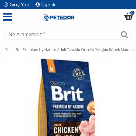
Giriş Yap
Üyelik
0
Brit Premium by Nature Adult Tavuklu Orta Irk Yetişkin Köpek Maması