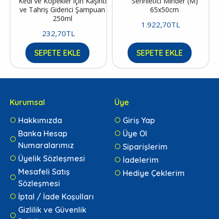
Kedi ve Köpekler için Kaşıntı
Serinletici Minder (M)
ve Tahriş Giderici Şampuan
65x50cm
250ml
1.922,70TL
232,70TL
SEPETE EKLE
SEPETE EKLE
Kurumsal
Üye
Hakkımızda
Giriş Yap
Banka Hesap
Üye Ol
Numaralarımız
Siparişlerim
Üyelik Sözleşmesi
İadelerim
Mesafeli Satış
Hediye Çeklerim
Sözleşmesi
İptal / İade Koşulları
Gizlilik ve Güvenlik