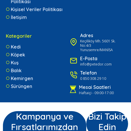
Politikası
Kişisel Veriler Politikası
İletişim
Adres
Kategoriler
Keçiliköy Mh. 5601 Sk.
No:4/3
Kedi
Yunusemre/MANİSA
Köpek
E-Posta
Kuş
info@petedor.com
Balık
Telefon
Kemirgen
0 850 308 29 10
Sürüngen
Mesai Saatleri
Haftaiçi - 09:00-17:00
Kampanya ve
Bizi Takip
Fırsatlarımızdan
Edin