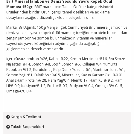
Brit Mineral Jambon ve Deniz Yosunlu Yavru Köpek Ödül
Maması 150gr
, BRIT markasının Taneli Ödüller kategorisindeki
ürünlerinden biridir. Ürün içeriği, temel özellikleri ve açıklama
detaylarını aşağıda düzenli şekilde inceleyebilirsiniz.
Marka: BritAğırlık: 150grMenşei: Çek Cumhuriyeti Brit mineral jambon ve
deniz yosunlu yavru köpek ödül maması; İçeriğinde protein bakımından
zengin jambon ve somon bulunmaktadır. Vitamin ve mineraller
sayesinde yavru köpeğinizin büyüme çağında bağışıklığının
güçlenmesine destek vermektedir.
İçerikSusuz Jambon %26, Kabak %22, Kırmızı Mercimek %16, Sıvı Sebze
Nişastası %14, Somon %8, Sos * Somon %5, Kollajen %4, Yumurta
Kabukları %1.2, Kurutulmuş Kelp Deniz Yosunu %1, Montmorillonit %1,
Somon Yağı %1, Fulvik Asit %0.5, Mineraller, Kavun Karpuz Özü %0.01
AnalizHam Protein% 28, Ham Yağ% 4, Nem% 17, Ham Kül% 9.2, Ham
Lif% 0.9, Kalsiyum% 1.2, Fosfor% 0.7, Sodyum % 0.4, Omega-3% 0.15,
Omega-6% 0.4
Kargo & Teslimat
Taksit Seçenekleri