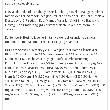
şekilde inceleyebilirsiniz.
Hassas damak tadına sahip yetişkin kediler için özel olarak geliştirilmiş
tam ve dengeli mamadır. Yetişkin kedilere hitap eder. Brit Care Sensitive
Destekleyici G-F Yetişkin Kedi Maması Yararları Sindirim ve Bağışıklık
Desteği Sındırım ve bağışıklık sistemini destekleyen özel formüle
sahiptir.
Kaliteli İçerik Besin bileşenlerini tam ve dengeli oranda yapısında
bulunduran mama son derece kaliteli içeriğe sahiptir.
Brit Care Sensitive Destekleyici G-F Yetişkin Kedi Maması İçindekiler
Bileşim Taze hindi eti % 26 Dehidre somon % 26 Sarı bezelye % 16
Nohut % 11 Kümes hayvanları yağı (tokoferollerle korunmuş)
Kurutulmuş hindiba kökü % 2,50 Kurutulmuş elma % 2 Somon yağı % 2
Hidrolize tavuk karaciğeri % 2 Bira mayası % 2 Keten tohumu % 1
Kurutulmuş papatya % 0,50 Ham protein % 32,00 Ham yağ % 16,00
Nem % 10,00 Ham lif % 3,50 Ham lif % 1,50 Ham kül % 7,50 Nem %
10,00 Omega 3 % 0,50 Omega 6 % 2,00 Vitamin A (3a672a) 20.000 IU
Vitamin D3 (E671) 800 IU Vitamin E (3a700) 600 mg Vitamin C (3a312) 300
mg Vitamin B1 (3a821) 10 mg Vitamin B2 12 mg Vitamin B6 (3a831) 10
mg Vitamin B12 0.04 mg Taurin (3a370) 2.500 mg L- karnitin (3a910) 50
mg