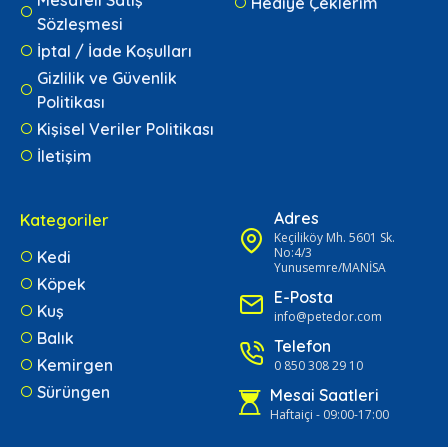
Mesafeli Satış
Hediye Çeklerim
Sözleşmesi
İptal / İade Koşulları
Gizlilik ve Güvenlik
Politikası
Kişisel Veriler Politikası
İletişim
Adres
Kategoriler
Keçiliköy Mh. 5601 Sk.
No:4/3
Kedi
Yunusemre/MANİSA
Köpek
E-Posta
Kuş
info@petedor.com
Balık
Telefon
Kemirgen
0 850 308 29 10
Sürüngen
Mesai Saatleri
Haftaiçi - 09:00-17:00