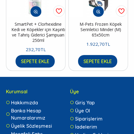
SmartPet + Clorhexidine
M-Pets Frozen Köpek
Kedi ve Köpekler için Kaşıntı
Serinletici Minder (M)
ve Tahriş Giderici Şampuan
65x50cm
250ml
1.922,70TL
232,70TL
SEPETE EKLE
SEPETE EKLE
Kurumsal
Üye
Hakkımızda
Giriş Yap
Banka Hesap
Üye Ol
Numaralarımız
Siparişlerim
Üyelik Sözleşmesi
İadelerim