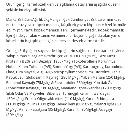
Ürün içeriği, temel özellikleri ve açıklama detaylarını aşağıda düzenli
şekilde inceleyebilirsiniz.
Marka:Brit CareAğırlık:2kgMenşei: Çek CumhuriyetiBrit care mini kuzu
etli tahılsız yavru köpek maması; Küçük ırk yavru köpeklere özel formüle
edilmiştir. Yavru köpek maması, Tahıl içermemektedir. Köpek maması;
İçeriğinde yer alan vitamin ve mineraller büyüme çağında olan yavru
köpeklerin bağışıklığının güçlenmesine destek vermektedir.
Omega 3-6 yağları sayesinde köpeğinizin sağlıklı deri ve parlak tüylere
sahip olmasını sağlamaktadır.İçerikKuzu Eti Unu (%35), Taze Kuzu
Proteini (%20), Sarı Bezelye, Tavuk Yagı (Tokoferollerle Korunmus),
Nohut, Keten Tohumu (%5), Somon Yagı (%3), Karabugday, Kurutulmus
Elma, Bira Mayası, Alg (%0,5 Ascophyllumnodosum), Hidrolize Deniz
Kabuklusu (Glukozamin Kaynağı, 290 Mg/kg), Yaban Mersini (250 Mg/kg,
Polifenol Kaynağı 75Mg/kg & Flavonoidler 35Mg/kg), Kıkırdak Özü
(Kondroitin Kaynagı, 180 Mg/kg), Mannanoligosakkaritler (170 Mg/kg),
Sifalı Otlar Ve Meyveler (Biberiye, Turunçgil, Karanfil, Zerdeçal,
160Mg/kg), Frukto-Oligosakkaritler (110 Mg/kg), Yucca Schidigera
(110Mg/kg), İnulin (100Mg/kg), Devedikeni (80Mg/kg), Yalancı İğde (80
Mg/kg), Alman Papatyası (35 Mg/kg), Karanfil (35Mg/kg), Adaçayı
(30Mg/kg)