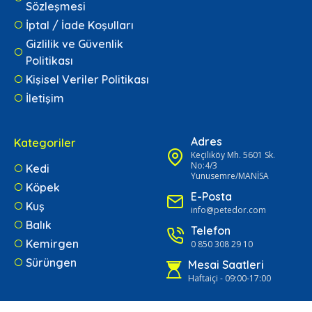
Sözleşmesi
İptal / İade Koşulları
Gizlilik ve Güvenlik
Politikası
Kişisel Veriler Politikası
İletişim
Adres
Kategoriler
Keçiliköy Mh. 5601 Sk.
No:4/3
Kedi
Yunusemre/MANİSA
Köpek
E-Posta
Kuş
info@petedor.com
Balık
Telefon
Kemirgen
0 850 308 29 10
Sürüngen
Mesai Saatleri
Haftaiçi - 09:00-17:00