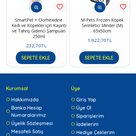
SmartPet + Clorhexidine
M-Pets Frozen Köpek
Kedi ve Köpekler için Kaşıntı
Serinletici Minder (M)
ve Tahriş Giderici Şampuan
65x50cm
250ml
1.922,70TL
232,70TL
SEPETE EKLE
SEPETE EKLE
Kurumsal
Üye
Hakkımızda
Giriş Yap
Banka Hesap
Üye Ol
Numaralarımız
Siparişlerim
Üyelik Sözleşmesi
İadelerim
Mesafeli Satış
Hediye Çeklerim