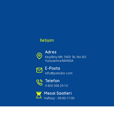
İletişim
Adres
Keçiliköy Mh. 5601 Sk. No:4/3
Yunusemre/MANİSA
E-Posta
info@petedor.com
Telefon
0 850 308 29 10
Mesai Saatleri
Haftaiçi - 09:00-17:00