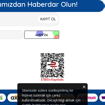
ımızdan Haberdar Olun!
KAYIT OL
Sitemizde sizlere özelleştirilmiş bir
hizmet sunmak için çerez
kullanılmaktadır. Detaylı bilgi almak için