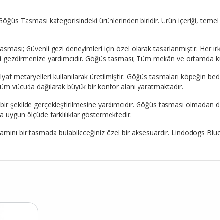
ğüs Tasması kategorisindeki ürünlerinden biridir. Ürün içeriği, temel ö
ı; Güvenli gezi deneyimleri için özel olarak tasarlanmıştır. Her ır
nizi gezdirmenize yardımcıdır. Göğüs tasması; Tüm mekân ve ortamda k
lyaf metaryelleri kullanılarak üretilmiştir. Göğüs tasmaları köpeğin b
 tüm vücuda dağılarak büyük bir konfor alanı yaratmaktadır.
i bir şekilde gerçekleştirilmesine yardımcıdır. Göğüs tasması olmadan d
a uygun ölçüde farklılıklar göstermektedir.
n tamamını bir tasmada bulabileceğiniz özel bir aksesuardır. Lindod