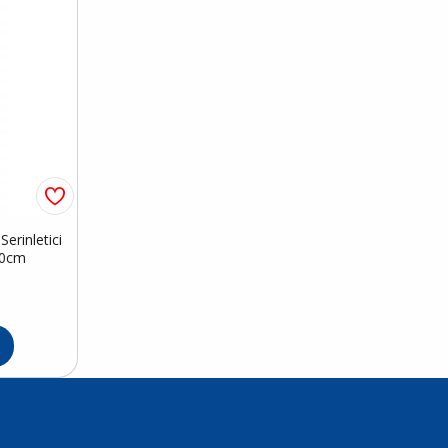
erinletici
50cm