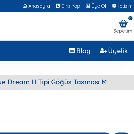
Anasayfa
Giriş Yap
Üye Ol
İletişim
0
Sepetim
Blog
Üyelik
ue Dream H Tipi Göğüs Tasması M