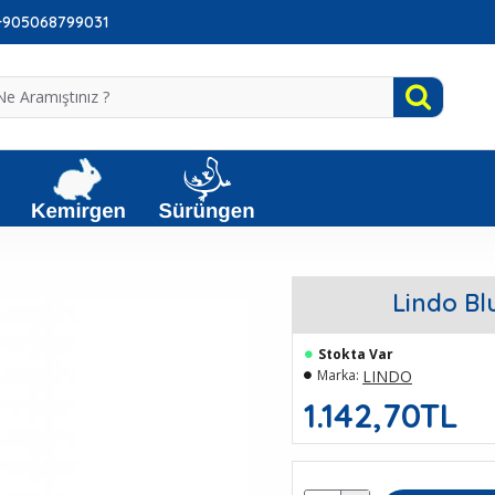
: +905068799031
Lindo Bl
Stokta Var
LINDO
Marka:
1.142,70TL