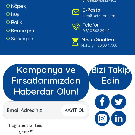
Yunusemre/MANİSA
Köpek
E-Posta
Kuş
info@petedor.com
Balık
Telefon
Kemirgen
0 850 308 29 10
Sürüngen
Mesai Saatleri
Haftaiçi - 09:00-17:00
Kampanya ve
Bizi Takip
Fırsatlarımızdan
Edin
Haberdar Olun!
KAYIT OL
Doğrulama kodunu
giriniz