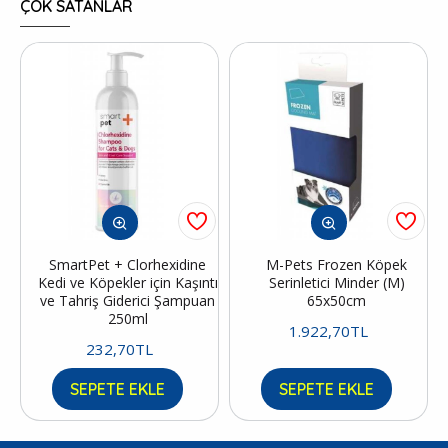
ÇOK SATANLAR
SmartPet + Clorhexidine
M-Pets Frozen Köpek
Kedi ve Köpekler için Kaşıntı
Serinletici Minder (M)
ve Tahriş Giderici Şampuan
65x50cm
250ml
1.922,70TL
232,70TL
SEPETE EKLE
SEPETE EKLE