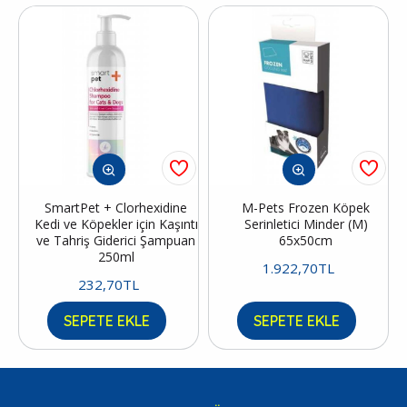
SmartPet + Clorhexidine
M-Pets Frozen Köpek
Kedi ve Köpekler için Kaşıntı
Serinletici Minder (M)
ve Tahriş Giderici Şampuan
65x50cm
250ml
1.922,70TL
232,70TL
SEPETE EKLE
SEPETE EKLE