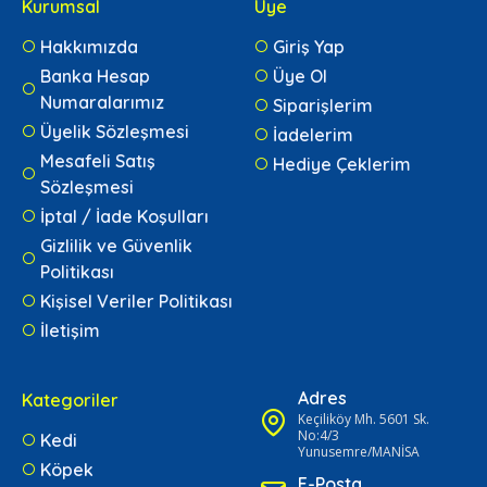
Kurumsal
Üye
Hakkımızda
Giriş Yap
Banka Hesap
Üye Ol
Numaralarımız
Siparişlerim
Üyelik Sözleşmesi
İadelerim
Mesafeli Satış
Hediye Çeklerim
Sözleşmesi
İptal / İade Koşulları
Gizlilik ve Güvenlik
Politikası
Kişisel Veriler Politikası
İletişim
Adres
Kategoriler
Keçiliköy Mh. 5601 Sk.
No:4/3
Kedi
Yunusemre/MANİSA
Köpek
E-Posta