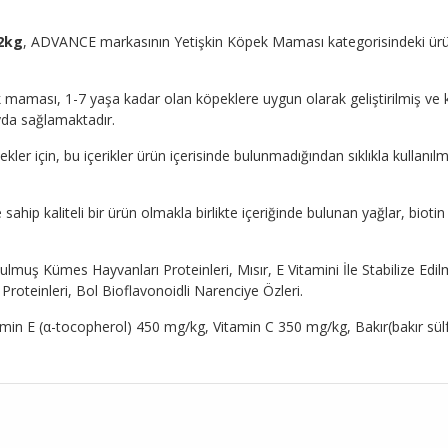
12kg
, ADVANCE markasının Yetişkin Köpek Maması kategorisindeki ürünleri
maması, 1-7 yaşa kadar olan köpeklere uygun olarak geliştirilmiş ve k
yda sağlamaktadır.
er için, bu içerikler ürün içerisinde bulunmadığından sıklıkla kullanılm
sahip kaliteli bir ürün olmakla birlikte içeriğinde bulunan yağlar, bio
tulmuş Kümes Hayvanları Proteinleri, Mısır, E Vitamini İle Stabilize Ed
oteinleri, Bol Bioflavonoidli Narenciye Özleri.
amin E (α-tocopherol) 450 mg/kg, Vitamin C 350 mg/kg, Bakır(bakır sül