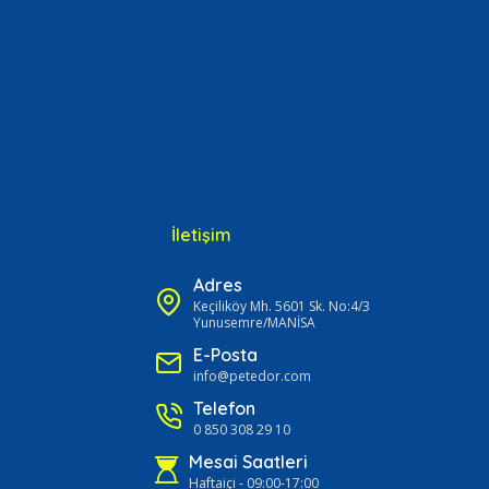
İletişim
Adres
Keçiliköy Mh. 5601 Sk. No:4/3
Yunusemre/MANİSA
E-Posta
info@petedor.com
Telefon
0 850 308 29 10
Mesai Saatleri
Haftaiçi - 09:00-17:00