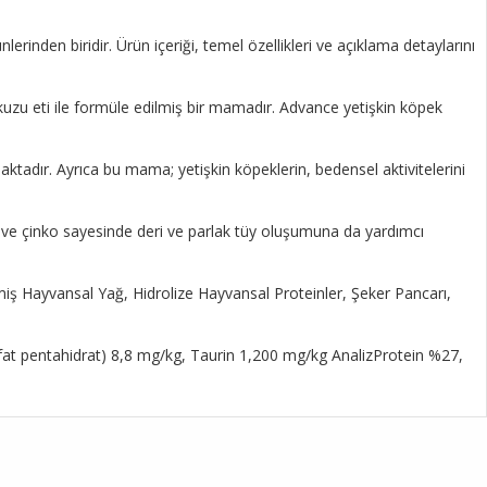
nden biridir. Ürün içeriği, temel özellikleri ve açıklama detaylarını
uzu eti ile formüle edilmiş bir mamadır. Advance yetişkin köpek
aktadır. Ayrıca bu mama; yetişkin köpeklerin, bedensel aktivitelerini
tin ve çinko sayesinde deri ve parlak tüy oluşumuna da yardımcı
ilmiş Hayvansal Yağ, Hidrolize Hayvansal Proteinler, Şeker Pancarı,
fat pentahidrat) 8,8 mg/kg, Taurin 1,200 mg/kg AnalizProtein %27,