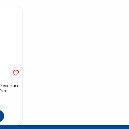
erinletici
50cm