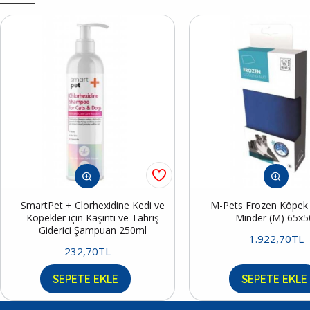
SmartPet + Clorhexidine Kedi ve
M-Pets Frozen Köpek S
Köpekler için Kaşıntı ve Tahriş
Minder (M) 65x
Giderici Şampuan 250ml
1.922,70TL
232,70TL
SEPETE EKLE
SEPETE EKLE