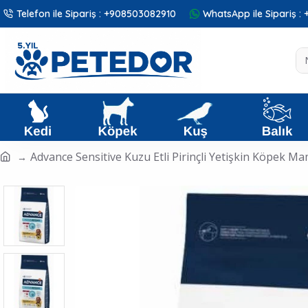
Telefon ile Sipariş : +908503082910
WhatsApp ile Sipariş 
Advance Sensitive Kuzu Etli Pirinçli Yetişkin Köpek M