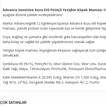
Advance Sensitive Kuzu Etli Pirinçli Yetişkin Köpek Maması 
aşağıda düzenli şekilde inceleyebilirsiniz.
Marka: AdvanceAğırlık:12 kgMenşei:İspanya Advance kuzu etli köpek 
maması, yüksek protein oranı sayesinde kas ve kemik gelişimine fa
Soya, buğday ve yumurta gibi ürünlerde gıda hassasiyetleri olan köpekl
daha kolay ve sağlıklı bir şekilde yapabilmesine olanak sağlar.
Yetişkin köpek maması; Köpeğinizin ihtiyacını sağlayacak tüm içeriğe 
olmaktadır.
İçerikKuzu Eti (%15), Pirinç(%15), Mısır Glüteni Özü, Mısır Unu, Kuru
Balık Yağı, Maya, Tetrasodyum Pirofosfat, Potasyum KlorürPlazma Pr
Katkı MaddeleriVitamin A 20,000 IU/kg, Vitamin D3 1,500 IU/kg, Vit
Yağ %10, Lif %2, İnorganik Madde %6,5, Kalsiyum %1,2, Fosfor
ÇOK SATANLAR