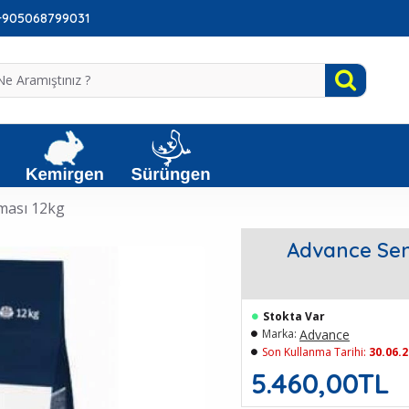
: +905068799031
aması 12kg
Advance Sens
Stokta Var
Advance
Marka:
Son Kullanma Tarihi:
30.06.
5.460,00TL