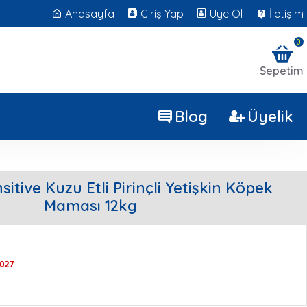
Anasayfa
Giriş Yap
Üye Ol
İletişim
0
Sepetim
Blog
Üyelik
itive Kuzu Etli Pirinçli Yetişkin Köpek
Maması 12kg
2027