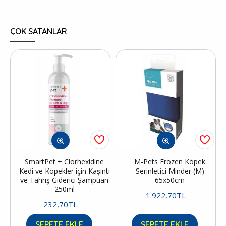
ÇOK SATANLAR
SmartPet + Clorhexidine
M-Pets Frozen Köpek
Kedi ve Köpekler için Kaşıntı
Serinletici Minder (M)
ve Tahriş Giderici Şampuan
65x50cm
250ml
1.922,70TL
232,70TL
SEPETE EKLE
SEPETE EKLE