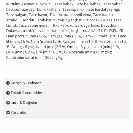
Kurtulmuş esmer su yosunu, Taze kabak, Taze bal kabağı, Taze yaban
havucu, Taze yeşil kıvırcık lahana, Taze ıspanak, Taze hardal yeşilliği,
Taze şalgam, Taze havuç, Taze kırmızı lezzetli elma, Taze barlett
armudu, Dondurularak-kurutulmuş ciğer (kuzu ve ördek) (%0.1), Taze
kızılcık, Taze yaban mersini, Radika kökü, Zerdeçal kökü, Devedikeni,
Dulavraotu kökü, Lavanta, Hatmi kökü, Kuşburnu.ANALİTİK BİLEŞENLER
Ham protein (min.)35 %, Ham yağ (min.)17 %, Ham kül (maks.) 8 %, Ham
lif (maks.) 6 %, Nem (maks.) 12 %, Kalsiyum (min.) 1.7 %, Fosfor (min.) 1.2
%, Omega-6 yağ asitleri (min.)2.3 %, Omega-3 yağ asitleri (min.) 1 %,
DHA (min.) 0.2 %, EPA (min.) 0.2 %, Glukozamin (min.)600 mg/kg,
Kondroitin sülfat (min.) 800 mg/kg.
Kargo & Teslimat
Taksit Seçenekleri
İade & Değişim
Yorumlar