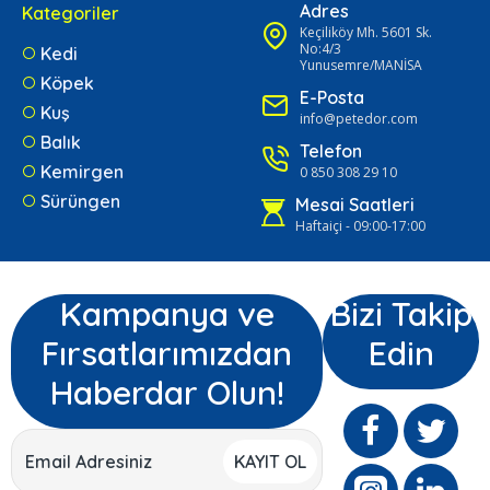
Adres
Kategoriler
Keçiliköy Mh. 5601 Sk.
No:4/3
Kedi
Yunusemre/MANİSA
Köpek
E-Posta
Kuş
info@petedor.com
Balık
Telefon
Kemirgen
0 850 308 29 10
Sürüngen
Mesai Saatleri
Haftaiçi - 09:00-17:00
Kampanya ve
Bizi Takip
Fırsatlarımızdan
Edin
Haberdar Olun!
KAYIT OL