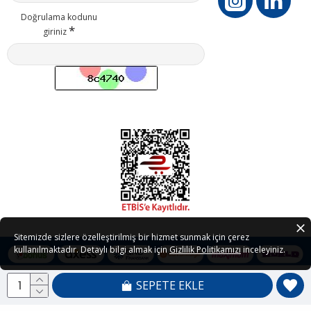
Doğrulama kodunu
giriniz
Sitemizde sizlere özelleştirilmiş bir hizmet sunmak için çerez
kullanılmaktadır. Detaylı bilgi almak için
Gizlilik Politikamızı
inceleyiniz.
SEPETE EKLE
Copyright © 2021 - 2026 Petedor.com Tüm Hakları Saklıdır