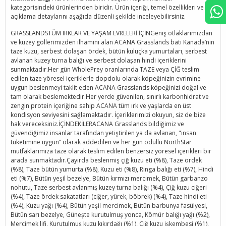
kategorisindeki ürünlerinden biridir. Ürün içeriği, temel özellikleri ve
açıklama detaylarını aşağıda düzenli şekilde inceleyebilirsiniz.
GRASSLANDSTÜM IRKLAR VE YAŞAM EVRELERİ İÇİNGeniş otlaklarımızdan
ve kuzey göllerimizden ilhamını alan ACANA Grasslands batı Kanada’nın
taze kuzu, serbest dolaşan ördek, bütün kuluçka yumurtaları, serbest
avlanan kuzey turna balığı ve serbest dolaşan hindi içeriklerini
sunmaktadır.Her gün WholePrey oranlarında TAZE veya ÇİĞ teslim
edilen taze yöresel içeriklerle dopdolu olarak köpeğinizin evrimine
uygun beslenmeyi taklit eden ACANA Grasslands köpeğinizi doğal ve
tam olarak beslemektedir.Her yerde güvenilen, sınırlı karbonhidrat ve
zengin protein içeriğine sahip ACANA tüm ırk ve yaşlarda en üst
kondisyon seviyesini sağlamaktadır. İçeriklerimizi okuyun, siz de bize
hak vereceksiniz.İÇİNDEKİLERACANA Grasslands bildiğimiz ve
güvendiğimiz insanlar tarafından yetiştirilen ya da avlanan, "insan
tüketimine uygun” olarak addedilen ve her gün ödüllü NorthStar
mutfaklarımıza taze olarak teslim edilen benzersiz yöresel içerikleri bir
arada sunmaktadır.Çayırda beslenmiş çiğ kuzu eti (%8), Taze ördek
(%8), Taze bütün yumurta (%8), Kuzu eti (%8), Ringa balığı eti (%7), Hindi
eti (%7), Bütün yeşil bezelye, Bütün kırmızı mercimek, Bütün garbanzo
nohutu, Taze serbest avlanmış kuzey turna balığı (%4), Çiğ kuzu ciğeri
(%4), Taze ördek sakatatları (ciğer, yürek, böbrek) (%4), Taze hindi eti
(%4), Kuzu yağı (%4), Bütün yeşil mercimek, Bütün barbunya fasülyesi,
Bütün sarı bezelye, Güneşte kurutulmuş yonca, Kömür balığı yağı (%2),
Mercimek lifi, Kurutulmuş kuzu kıkırdağı (%1), Çiğ kuzu işkembesi (%1),