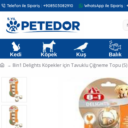
Telefon ile Sipariş : +908503082910
WhatsApp ile Sipariş 
8in1 Delights Köpekler için Tavuklu Çiğneme Topu (S)