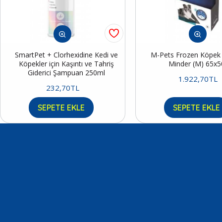
SmartPet + Clorhexidine Kedi ve
M-Pets Frozen Köpek S
Köpekler için Kaşıntı ve Tahriş
Minder (M) 65x
Giderici Şampuan 250ml
1.922,70TL
232,70TL
SEPETE EKLE
SEPETE EKLE