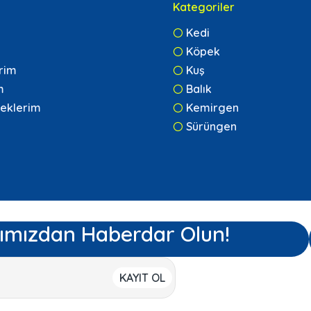
Kategoriler
Kedi
Köpek
erim
Kuş
m
Balık
eklerim
Kemirgen
Sürüngen
ımızdan Haberdar Olun!
KAYIT OL