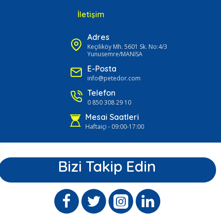
İletişim
Adres
Keçiliköy Mh. 5601 Sk. No:4/3
Yunusemre/MANİSA
E-Posta
info@petedor.com
Telefon
0 850 308 29 10
Mesai Saatleri
Haftaiçi - 09:00-17:00
Bizi Takip Edin