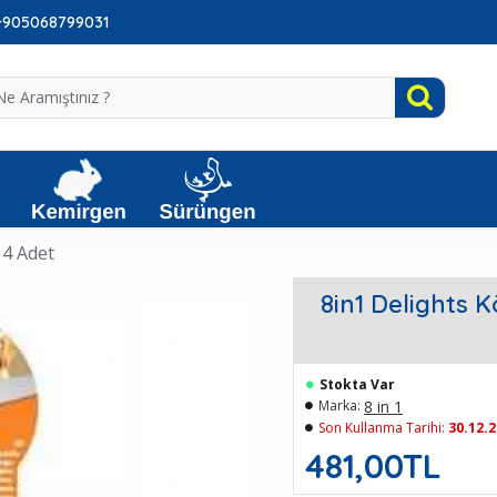
: +905068799031
 4 Adet
8in1 Delights 
Stokta Var
8 in 1
Marka:
Son Kullanma Tarihi:
30.12.
481,00TL