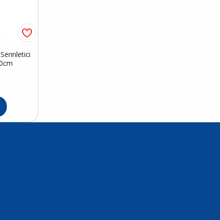
erinletici
50cm