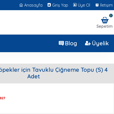
Anasayfa
Giriş Yap
Üye Ol
İletişim
0
Sepetim
Blog
Üyelik
Köpekler için Tavuklu Çiğneme Topu (S) 4
Adet
2027