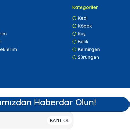
Kategoriler
Kedi
Köpek
erim
Kuş
m
Balık
eklerim
Kemirgen
Sürüngen
ımızdan Haberdar Olun!
KAYIT OL