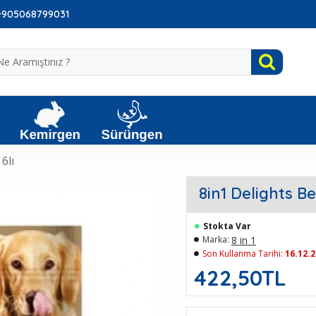
: +905068799031
6lı
8in1 Delights B
Stokta Var
8 in 1
Marka:
Son Kullanma Tarihi:
16.12.
422,50TL