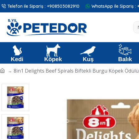
Telefon ile Sipariş : +908503082910
WhatsApp ile Sipariş 
8in1 Delights Beef Spirals Biftekli Burgu Köpek Ödülü 