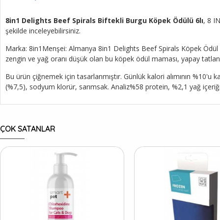
8in1 Delights Beef Spirals Biftekli Burgu Köpek Ödülü 6lı
, 8 I
şekilde inceleyebilirsiniz.
Marka: 8in1Menşei: Almanya 8in1 Delights Beef Spirals Köpek Ödül Mamas
zengin ve yağ oranı düşük olan bu köpek ödül maması, yapay tatlandırı
Bu ürün çiğnemek için tasarlanmıştır. Günlük kalori alımının %10'u kada
(%7,5), sodyum klorür, sarımsak. Analiz%58 protein, %2,1 yağ içeriğ
ÇOK SATANLAR