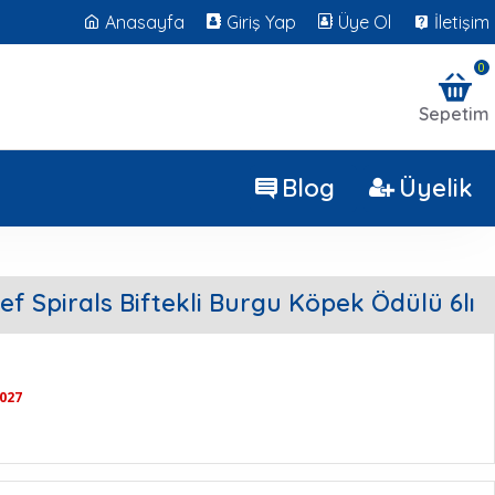
Anasayfa
Giriş Yap
Üye Ol
İletişim
0
Sepetim
Blog
Üyelik
eef Spirals Biftekli Burgu Köpek Ödülü 6lı
2027