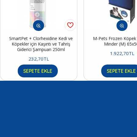
SmartPet + Clorhexidine Kedi ve
M-Pets Frozen Köpek S
Köpekler için Kaşıntı ve Tahriş
Minder (M) 65x
Giderici Şampuan 250ml
1.922,70TL
232,70TL
SEPETE EKLE
SEPETE EKLE