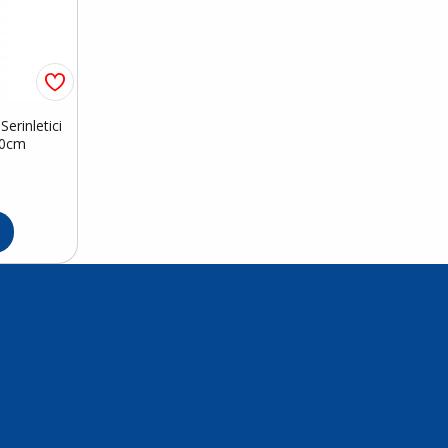
erinletici
50cm