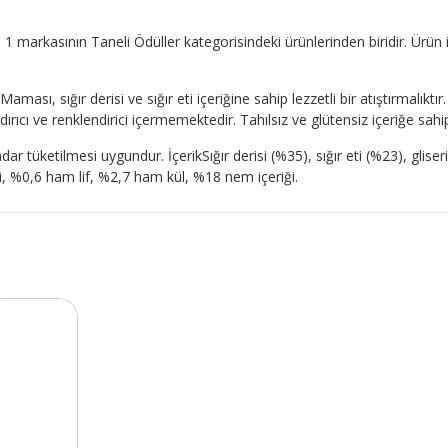
N 1 markasının Taneli Ödüller kategorisindeki ürünlerinden biridir. Ürün i
ı, sığır derisi ve sığır eti içeriğine sahip lezzetli bir atıştırmalıktı
cı ve renklendirici içermemektedir. Tahılsız ve glütensiz içeriğe sahip
r tüketilmesi uygundur. İçerikSığır derisi (%35), sığır eti (%23), gliseri
i, %0,6 ham lif, %2,7 ham kül, %18 nem içeriği.