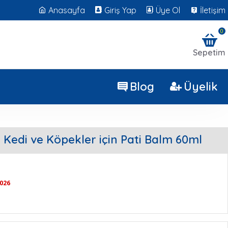
Anasayfa
Giriş Yap
Üye Ol
İletişim
0
Sepetim
Blog
Üyelik
 Kedi ve Köpekler için Pati Balm 60ml
2026