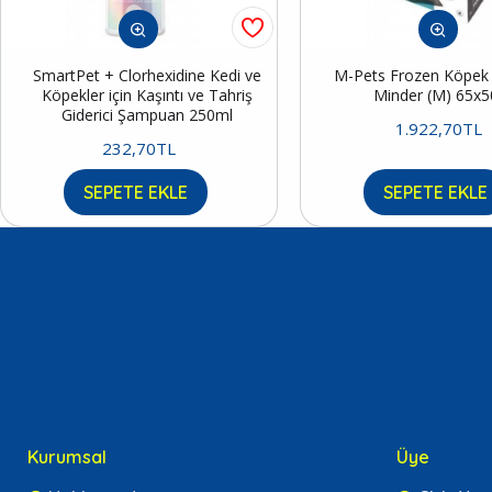
SmartPet + Clorhexidine Kedi ve
M-Pets Frozen Köpek S
Köpekler için Kaşıntı ve Tahriş
Minder (M) 65x
Giderici Şampuan 250ml
1.922,70TL
232,70TL
SEPETE EKLE
SEPETE EKLE
Kurumsal
Üye