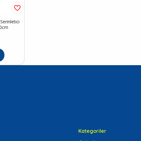
erinletici
50cm
Kategoriler