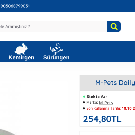
: +905068799031
M-Pets Daily
Stokta Var
M-Pets
Marka:
Son Kullanma Tarihi:
18.10.
254,80TL