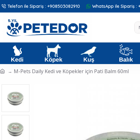
Telefon ile Sipariş : +908503082910
WhatsApp ile Sipariş 
M-Pets Daily Kedi ve Köpekler için Pati Balm 60ml