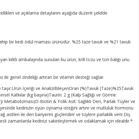
ellikleri ve açıklama detaylarını aşağıda düzenli şekilde
e sahip bir kedi ödül maması ürünüdür. %25 taze tavuk ve %21 tavuk
yan kilitli ambalajında sunulan bu ürün, krill tozu ve ton balığı unu
ile genel zindeliği artıran bir vitamin desteği sağlar.
veye taşır.Ürün İçeriği ve AnaliziBileşenOran (%)Tavuk (Taze)%25Tavuk
el Katkılar (kg başına)Taurin: 2 g (Kalp Sağlığı ve Görme
 Metabolizması)D-Biotin & Folik Asit: Sağlıklı Deri, Parlak Tüyler ve
yesinde kedinizin oyun oynama isteğini artırır ve mutluluk hormonu
 asitleri ile deri bariyerini güçlendirir ve tüylere parlaklık verir.Diş
esli zamanlarda kedinizi sakinleştirmek ve odaklamak için idealdir.*