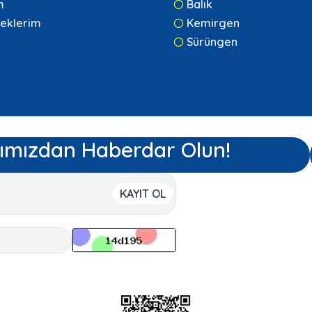
m
Balık
eklerim
Kemirgen
Sürüngen
ımızdan Haberdar Olun!
KAYIT OL