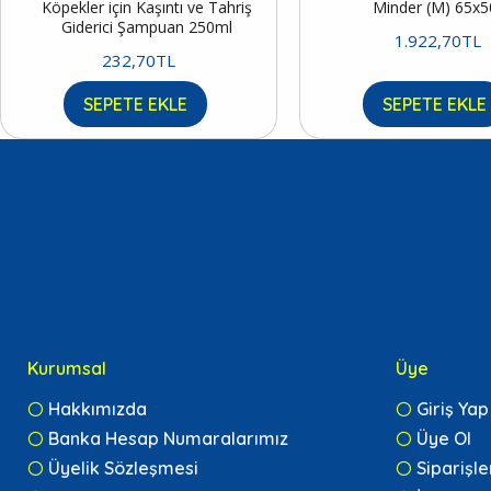
Köpekler için Kaşıntı ve Tahriş
Minder (M) 65x
Giderici Şampuan 250ml
1.922,70TL
232,70TL
SEPETE EKLE
SEPETE EKLE
Kurumsal
Üye
Hakkımızda
Giriş Yap
Banka Hesap Numaralarımız
Üye Ol
Üyelik Sözleşmesi
Siparişl