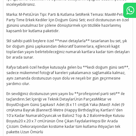
inceleyebilirsiniz.
Marka: M-PetsÜrün Tipi: Parti & Kutlama SetiRenk Teması: MaviM-Pets
Party Time Erkek Kediler İçin Doğum Günü Seti; evcil dostunuzun en özel
gününü unutulmaz bir şölene dönüştürmek için titizlikle hazırlanmış
kapsamlı bir kutlama paketidir.
Stil sahibi patili beylere özel **mavi detaylarla** tasarlanan bu set, şık
bir doğum günü şapkasından dekoratif bannerlara, eğlenceli kağıt
toplardan yaşını belirtebileceğiniz numaralı kartlara kadar tüm detayları
bir arada sunar.
Rafya tabanlı özel hediye kutusuyla gelen bu **kedi doğum günü seti**,
sadece mükemmel fotoğraf kareleri yakalamanızı sağlamakla kalmaz,
aynı zamanda dostunuzun oyun dolu ve neşeli bir gün geçirmesine
yardımcı olur.
En sevdiğiniz dostunuzun yeni yaşını bu **profesyonel parti seti** ile
taçlandırın.Set İçeriği ve Teknik DetaylarÜrün ParçasıMiktar ve
BoyutDoğum Günü Şapkası1 Adet (8 x 11 cm)Şık Yaka (Mavi)1 Adet (9
cm)Asma Bayrak (Banner)5 Metre (Happy Birthday)Yaş Kartları1'den
10'a Kadar NumaralıOyuncak ve Balon2 Top & 2 BalonHediye Kutusu
Boyutu20 x 20 x 7 cmÜrünün Öne Çıkan FaydalarıHepsi Bir Arada
Çözüm: Dekorasyondan kostüme kadar tüm kutlama ihtiyaçları tek
pakette.Uzun Ömürlü