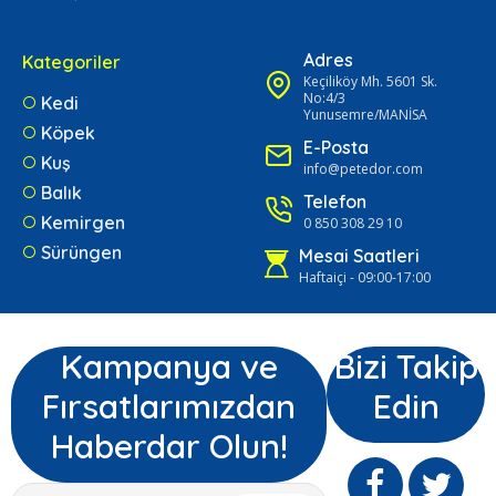
Adres
Kategoriler
Keçiliköy Mh. 5601 Sk.
No:4/3
Kedi
Yunusemre/MANİSA
Köpek
E-Posta
Kuş
info@petedor.com
Balık
Telefon
Kemirgen
0 850 308 29 10
Sürüngen
Mesai Saatleri
Haftaiçi - 09:00-17:00
Kampanya ve
Bizi Takip
Fırsatlarımızdan
Edin
Haberdar Olun!