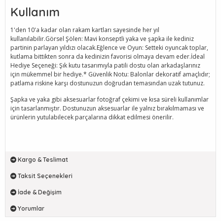
Kullanım
1'den 10'a kadar olan rakam kartları sayesinde her yıl
kullanılabilir.Görsel Şölen: Mavi konseptli yaka ve şapka ile kediniz
partinin parlayan yıldızı olacak.Eğlence ve Oyun: Setteki oyuncak toplar,
kutlama bittikten sonra da kedinizin favorisi olmaya devam eder.İdeal
Hediye Seçeneği: Şık kutu tasarımıyla patili dostu olan arkadaşlarınız
için mükemmel bir hediye.* Güvenlik Notu: Balonlar dekoratif amaçlıdır;
patlama riskine karşı dostunuzun doğrudan temasından uzak tutunuz.
Şapka ve yaka gibi aksesuarlar fotoğraf çekimi ve kısa süreli kullanımlar
için tasarlanmıştır. Dostunuzun aksesuarlar ile yalnız bırakılmaması ve
ürünlerin yutulabilecek parçalarına dikkat edilmesi önerilir.
Kargo & Teslimat
Taksit Seçenekleri
İade & Değişim
Yorumlar