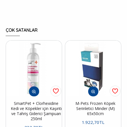
ÇOK SATANLAR
SmartPet + Clorhexidine
M-Pets Frozen Köpek
Kedi ve Köpekler için Kaşıntı
Serinletici Minder (M)
ve Tahriş Giderici Şampuan
65x50cm
250ml
1.922,70TL