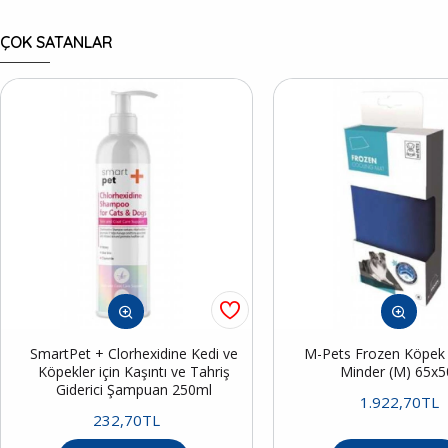
ÇOK SATANLAR
SmartPet + Clorhexidine Kedi ve
M-Pets Frozen Köpek S
Köpekler için Kaşıntı ve Tahriş
Minder (M) 65x
Giderici Şampuan 250ml
1.922,70TL
232,70TL