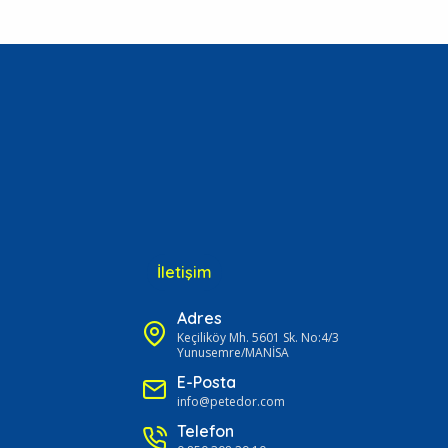
İletişim
Adres
Keçiliköy Mh. 5601 Sk. No:4/3
Yunusemre/MANİSA
E-Posta
info@petedor.com
Telefon