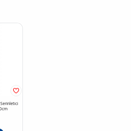
erinletici
50cm