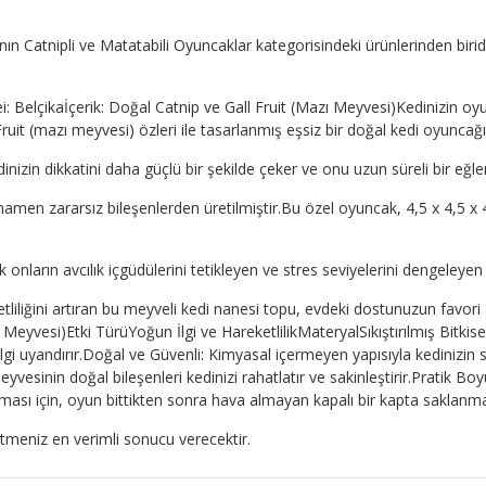
n Catnipli ve Matatabili Oyuncaklar kategorisindeki ürünlerinden biridir
Belçikaİçerik: Doğal Catnip ve Gall Fruit (Mazı Meyvesi)Kedinizin oy
ruit (mazı meyvesi) özleri ile tasarlanmış eşsiz bir doğal kedi oyuncağı
izin dikkatini daha güçlü bir şekilde çeker ve onu uzun süreli bir eğl
mamen zararsız bileşenlerden üretilmiştir.Bu özel oyuncak, 4,5 x 4,5 x 4
nların avcılık içgüdülerini tetikleyen ve stres seviyelerini dengeleyen e
ketliliğini artıran bu meyveli kedi nanesi topu, evdeki dostunuzun favo
 Meyvesi)Etki TürüYoğun İlgi ve HareketlilikMateryalSıkıştırılmış Bitkis
lgi uyandırır.Doğal ve Güvenli: Kimyasal içermeyen yapısıyla kedinizin s
eyvesinin doğal bileşenleri kedinizi rahatlatır ve sakinleştirir.Pratik B
uması için, oyun bittikten sonra hava almayan kapalı bir kapta saklanmas
etmeniz en verimli sonucu verecektir.