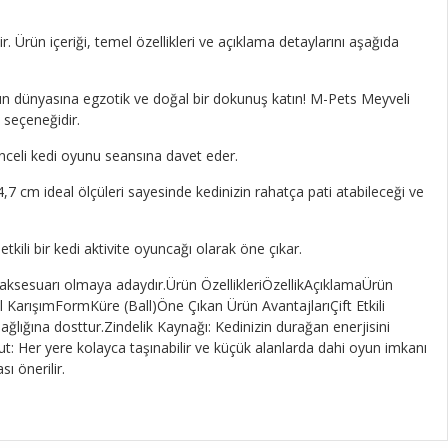
. Ürün içeriği, temel özellikleri ve açıklama detaylarını aşağıda
un dünyasına egzotik ve doğal bir dokunuş katın! M-Pets Meyveli
 seçeneğidir.
enceli kedi oyunu seansına davet eder.
,7 cm ideal ölçüleri sayesinde kedinizin rahatça pati atabileceği ve
tkili bir kedi aktivite oyuncağı olarak öne çıkar.
ri aksesuarı olmaya adaydır.Ürün ÖzellikleriÖzellikAçıklamaÜrün
el KarışımFormKüre (Ball)Öne Çıkan Ürün AvantajlarıÇift Etkili
ağlığına dosttur.Zindelik Kaynağı: Kedinizin durağan enerjisini
oyut: Her yere kolayca taşınabilir ve küçük alanlarda dahi oyun imkanı
ı önerilir.