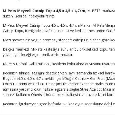
M-Pets Meyveli Catnip Topu 4,5 x 4,5 x 4,7cm
, M-PETS markasını
düzenli şekilde inceleyebilirsiniz.
M-Pets Meyveli Catnip Topu 4,5 x 4,5 x 4,7 cmMarka: M-PetsMenşei: 
Catnip Topu, içeriğindeki saf kedi nanesi ve kedileri mest eden Gall F
Mazı meyvesinin yoğun aroması, standart catnip ürünlerine göre kedin
Belçika merkezli M-Pets kalitesiyle sunulan bu bitkisel kedi topu, ta
yuvarlayabileceği ergonomik bir formdadır.
M-Pets Herball Gall Fruit Ball, kedilerin koku alma duyusunu uyararak o
Kedinizin zihinsel sağlığını desteklerken, aynı zamanda fiziksel hare
Boyutları4,5 x 4,5 x 4,7 cmAktif İçerikDoğal Catnip + Gall Fruit (Mazı
Formül: Catnip ve Gall Fruit birleşimi ile kediler üzerinde maksimum i
atmasına yardımcı olur, fiziksel egzersiz sağlar.Stres Azaltıcı: Mazı m
sunar.* Kullanım Önerisi: Ürünün koku kalitesini ve taze etkisini kor
Kedinizin ilgi düzeyine göre haftada 2-3 kez oyun seanslarına dahil 