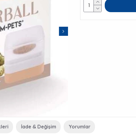
leri
İade & Değişim
Yorumlar