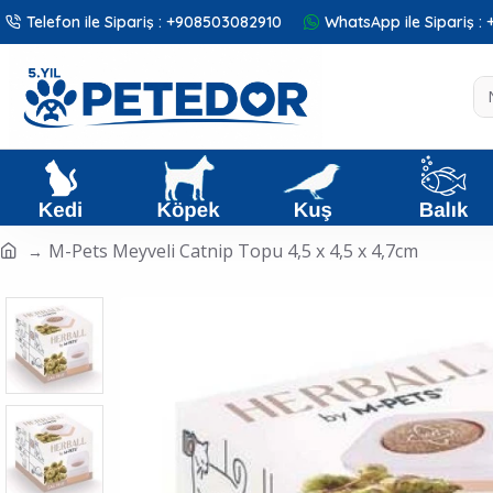
Telefon ile Sipariş : +908503082910
WhatsApp ile Sipariş 
M-Pets Meyveli Catnip Topu 4,5 x 4,5 x 4,7cm